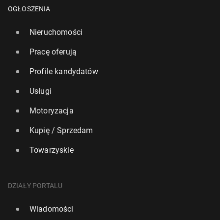
OGŁOSZENIA
Nieruchomości
Pracę oferują
Profile kandydatów
Usługi
Motoryzacja
Kupię / Sprzedam
Towarzyskie
Policja za­trzy­ma­ła na Te­ne­ry­fie męż­czy­znę po­szu­ki­
wa­ne­go przez polskie organy ści­ga­nia
DZIAŁY PORTALU
21 kwietnia, 09:00
Wiadomości