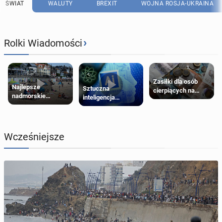
ŚWIAT
WALUTY
BREXIT
WOJNA ROSJA-UKRAINA
›
Rolki Wiadomości
Zasiłki dla osób
Najlepsze
Sztuczna
cierpiących na
nadmorskie
inteligencja
schorzenia
miasteczko blisko
próbowała oszukać
psychiczne
Londynu
człowieka
Wcześniejsze