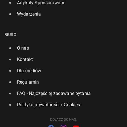
Artykuły Sponsorowane
Wydarzenia
BIURO
O nas
Hisz­pa­nia: Policja rozbiła struk­tu­ry jednego z naj­
Kontakt
bru­tal­niej­szych szkoc­kich gangów
Dla mediów
10 kwietnia, 12:00
Regulamin
FAQ - Najczęściej zadawane pytania
Polityka prywatności / Cookies
DOŁĄCZ DO NAS: