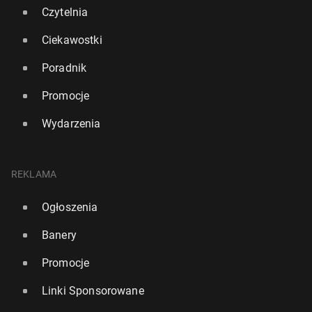
Czytelnia
Ciekawostki
Poradnik
Promocje
Wydarzenia
REKLAMA
Hisz­pa­nia: Rząd przyjął prze­pi­sy umoż­li­wia­ją­ce le­
ga­li­za­cję pobytu ok. 500 tys. imi­gran­tów
Ogłoszenia
15 kwietnia, 10:30
Banery
Promocje
Linki Sponsorowane