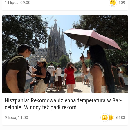
109
14 lipca, 09:00
Hisz­pa­nia: Re­kor­do­wa dzienna tem­pe­ra­tu­ra w Bar­
ce­lo­nie. W nocy też padł rekord
6683
9 lipca, 11:00