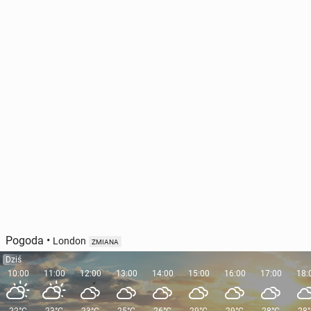
Hisz­pa­nia szykuje się na pierw­szą falę 40-stop­nio­
wych upałów
98
19 czerwca, 11:00
Pogoda
•
London
ZMIANA
Dziś
10:00
11:00
12:00
13:00
14:00
15:00
16:00
17:00
18: