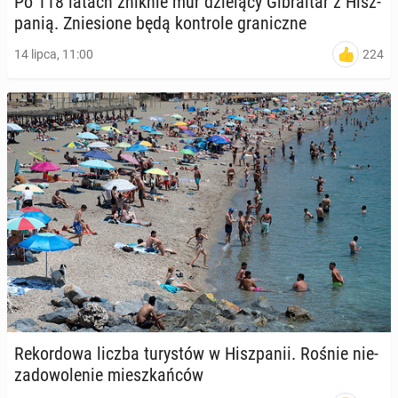
Po 118 latach zniknie mur dzie­lą­cy Gi­bral­tar z Hisz­
pa­nią. Znie­sio­ne będą kon­tro­le gra­nicz­ne
224
14 lipca, 11:00
Re­kor­do­wa liczba tu­ry­stów w Hisz­pa­nii. Rośnie nie­
za­do­wo­le­nie miesz­kań­ców