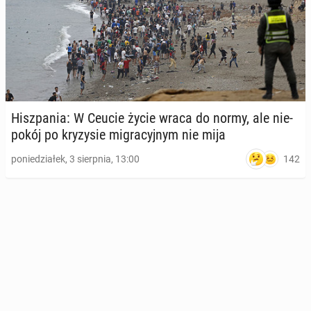
Hisz­pa­nia: W Ceucie życie wraca do normy, ale nie­
po­kój po kry­zy­sie mi­gra­cyj­nym nie mija
142
poniedziałek, 3 sierpnia, 13:00