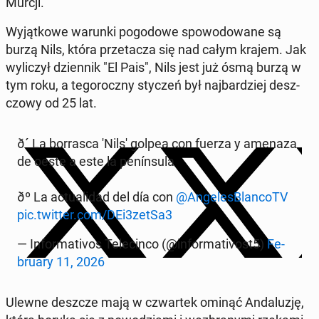
Murcji.
Wy­jąt­ko­we warunki po­go­do­we spo­wo­do­wa­ne są
burzą Nils, która prze­ta­cza się nad całym krajem. Jak
wy­li­czył dzien­nik "El Pais", Nils jest już ósmą burzą w
tym roku, a te­go­rocz­ny styczeń był naj­bar­dziej desz­
czo­wy od 25 lat.
ð´ La bor­ra­sca 'Nils' golpea con fuerza y amenaza
de oeste a este la pe­nín­su­la
ðº La ac­tu­ali­dad del día con
@An­ge­les­Blan­coTV
pic.twitter.com/DEi3zetSa3
— In­for­ma­ti­vos Te­le­cin­co (@in­for­ma­ti­vost5)
Fe­
bru­ary 11, 2026
Ulewne deszcze mają w czwar­tek ominąć An­da­lu­zję,