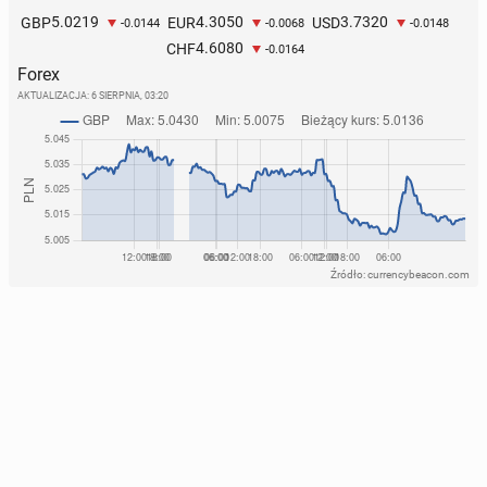
5.0219
4.3050
3.7320
GBP
EUR
USD
-0.0144
-0.0068
-0.0148
4.6080
CHF
-0.0164
Forex
AKTUALIZACJA:
6 SIERPNIA, 03:20
Źródło: currencybeacon.com