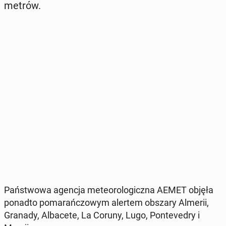
metrów.
Pań­stwo­wa agencja me­te­oro­lo­gicz­na AEMET objęła
ponadto po­ma­rań­czo­wym alertem obszary Almerii,
Granady, Al­ba­ce­te, La Coruny, Lugo, Pon­te­ve­dry i