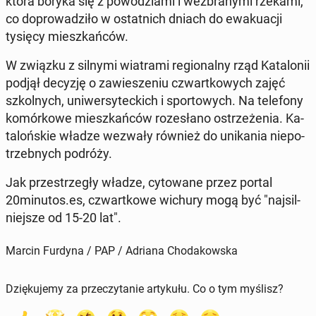
która boryka się z po­wo­dzia­mi i wez­bra­ny­mi rzekami,
co do­pro­wa­dzi­ło w ostat­nich dniach do ewa­ku­acji
tysięcy miesz­kań­ców.
W związku z silnymi wia­tra­mi re­gio­nal­ny rząd Ka­ta­lo­nii
podjął decyzję o za­wie­sze­niu czwart­ko­wych zajęć
szkol­nych, uni­wer­sy­tec­kich i spor­to­wych. Na te­le­fo­ny
ko­mór­ko­we miesz­kań­ców ro­ze­sła­no ostrze­że­nia. Ka­
ta­loń­skie władze wezwały również do uni­ka­nia nie­po­
trzeb­nych podróży.
Jak prze­strze­gły władze, cy­to­wa­ne przez portal
20minutos.es, czwart­ko­we wichury mogą być "naj­sil­
niej­sze od 15-20 lat".
Marcin Furdyna / PAP / Adriana Chodakowska
Dziękujemy za przeczytanie artykułu. Co o tym myślisz?