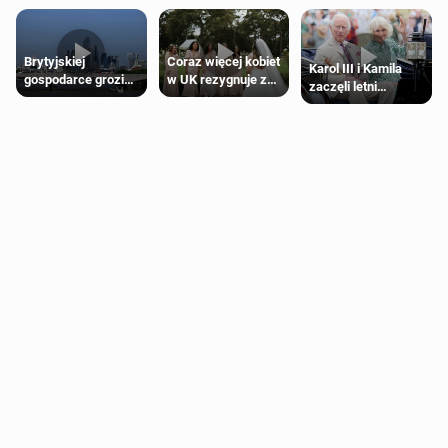
Brytyjskiej
Coraz więcej kobiet
Karol III i Kamila
gospodarce grozi
w UK rezygnuje z
zaczęli letni
recesja, jeśli
roli druhny na
odpoczynek po
kryzys na Bliskim
ślubie
Igrzyskach
Wschodzie się
Wspólnoty w
przedłuży
Glasgow