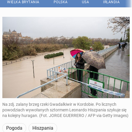
WIELKA BRYTANIA
POLSKA
USA
IRLANDIA
Na zdj. zalany brzeg rzeki Gwadalkiwir w Kordobie. Po licznych
powodziach wywołanych sztormem Leonardo Hiszpania szykuje się
na kolejny huragan. (Fot. JORGE GUERRERO / AFP via Getty Images)
Pogoda
Hiszpania