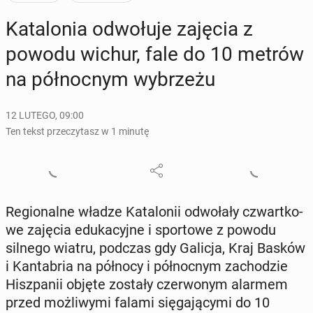
Ka­ta­lo­nia od­wo­łu­je zajęcia z
powodu wichur, fale do 10 metrów
na pół­noc­nym wy­brze­żu
12 LUTEGO, 09:00
Ten tekst przeczytasz w 1 minutę
Re­gio­nal­ne władze Ka­ta­lo­nii od­wo­ła­ły czwart­ko­
we zajęcia edu­ka­cyj­ne i spor­to­we z powodu
silnego wiatru, podczas gdy Galicja, Kraj Basków
i Kan­ta­bria na północy i pół­noc­nym za­cho­dzie
Hisz­pa­nii objęte zostały czer­wo­nym alarmem
przed moż­li­wy­mi falami się­ga­ją­cy­mi do 10