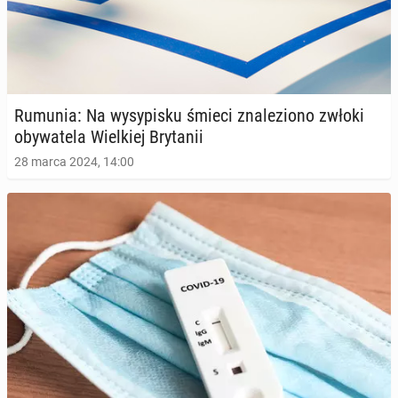
Rumunia: Na wy­sy­pi­sku śmieci zna­le­zio­no zwłoki
oby­wa­te­la Wiel­kiej Bry­ta­nii
28 marca 2024, 14:00