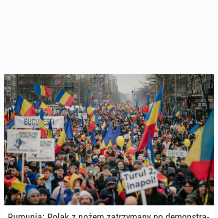
Rumunia: Polak z nożem za­trzy­ma­ny po de­mon­stra­