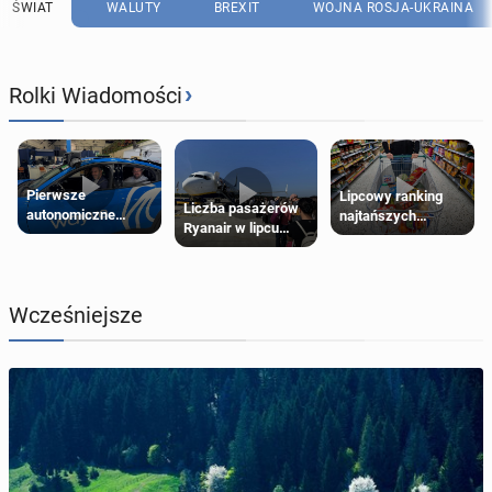
ŚWIAT
WALUTY
BREXIT
WOJNA ROSJA-UKRAINA
›
Rolki Wiadomości
Pierwsze
Lipcowy ranking
Liczba pasażerów
autonomiczne
najtańszych
Ryanair w lipcu
Ubery pojawią się
supermarketów
pobiła rekord
w Londynie jeszcze
tego lata
Wcześniejsze