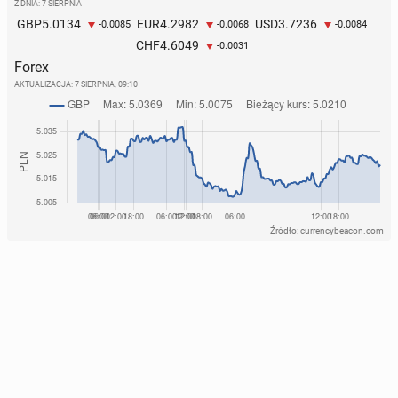
Z DNIA: 7 SIERPNIA
5.0134
4.2982
3.7236
GBP
EUR
USD
-0.0085
-0.0068
-0.0084
4.6049
CHF
-0.0031
Forex
AKTUALIZACJA:
7 SIERPNIA, 09:10
Źródło: currencybeacon.com