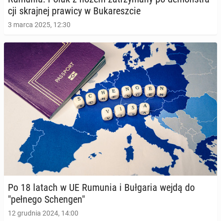
cji skraj­nej prawicy w Bu­ka­resz­cie
3 marca 2025, 12:30
Po 18 latach w UE Rumunia i Buł­ga­ria wejdą do
"pełnego Schen­gen"
12 grudnia 2024, 14:00