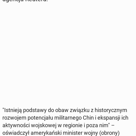
"Ist­nie­ją pod­sta­wy do obaw związku z hi­sto­rycz­nym
roz­wo­jem po­ten­cja­łu mi­li­tar­ne­go Chin i eks­pan­sji ich
ak­tyw­no­ści woj­sko­wej w re­gio­nie i poza nim" –
oświad­czył ame­ry­kań­ski mi­ni­ster wojny (obrony)