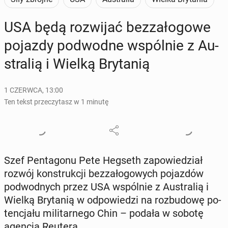
USA będą roz­wi­jać bez­za­ło­go­we
pojazdy pod­wod­ne wspól­nie z Au­
stra­lią i Wielką Bry­ta­nią
1 CZERWCA, 13:00
Ten tekst przeczytasz w 1 minutę
Szef Pen­ta­go­nu Pete Hegseth za­po­wie­dział
rozwój kon­struk­cji bez­za­ło­go­wych po­jaz­dów
pod­wod­nych przez USA wspól­nie z Au­stra­lią i
Wielką Bry­ta­nią w od­po­wie­dzi na roz­bu­do­wę po­
ten­cja­łu mi­li­tar­ne­go Chin – podała w sobotę
agencja Reutera.