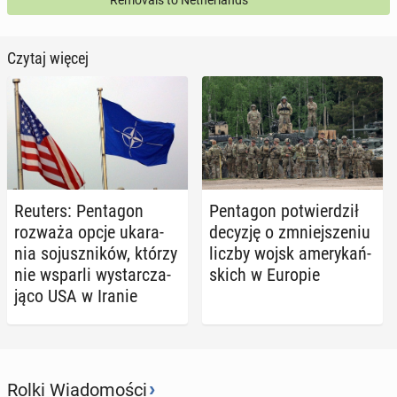
Removals to Netherlands
Czytaj więcej
Reuters: Pen­ta­gon
Pen­ta­gon po­twier­dził
rozważa opcje uka­ra­
decyzję o zmniej­sze­niu
nia so­jusz­ni­ków, którzy
liczby wojsk ame­ry­kań­
nie wsparli wy­star­cza­
skich w Europie
ją­co USA w Iranie
›
Rolki Wiadomości