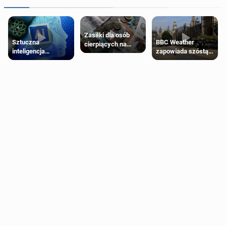
Zasiłki dla osób
Sztuczna
BBC Weather
cierpiących na
inteligencja
zapowiada szóstą
schorzenia
próbowała oszukać
falę upałów w
psychiczne
człowieka
Londynie