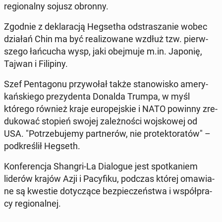
re­gio­nal­ny sojusz obronny.
Zgodnie z de­kla­ra­cją Heg­se­tha od­stra­sza­nie wobec
działań Chin ma być re­ali­zo­wa­ne wzdłuż tzw. pierw­
sze­go łań­cu­cha wysp, jaki obej­mu­je m.in. Japonię,
Tajwan i Fi­li­pi­ny.
Szef Pen­ta­go­nu przy­wo­łał także sta­no­wi­sko ame­ry­
kań­skie­go pre­zy­den­ta Donalda Trumpa, w myśl
którego również kraje eu­ro­pej­skie i NATO powinny zre­
du­ko­wać stopień swojej za­leż­no­ści woj­sko­wej od
USA. "Po­trze­bu­je­my part­ne­rów, nie pro­tek­to­ra­tów" –
pod­kre­ślił Hegseth.
Kon­fe­ren­cja Shangri-La Dia­lo­gue jest spo­tka­niem
liderów krajów Azji i Pa­cy­fi­ku, podczas której oma­wia­
ne są kwestie do­ty­czą­ce bez­pie­czeń­stwa i współ­pra­
cy re­gio­nal­nej.