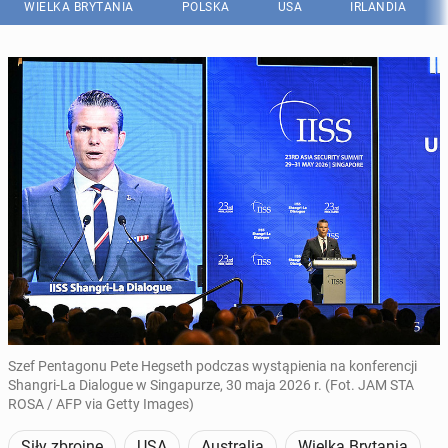
WIELKA BRYTANIA
POLSKA
USA
IRLANDIA
Szef Pentagonu Pete Hegseth podczas wystąpienia na konferencji
Shangri-La Dialogue w Singapurze, 30 maja 2026 r. (Fot. JAM STA
ROSA / AFP via Getty Images)
Siły zbrojne
USA
Australia
Wielka Brytania