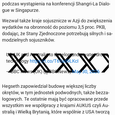
podczas wy­stą­pie­nia na kon­fe­ren­cji Shangri-La Dia­lo­
gue w Sin­ga­pu­rze.
Wezwał także kraje so­jusz­ni­cze w Azji do zwięk­sze­nia
wy­dat­ków na obron­ność do poziomu 3,5 proc. PKB,
dodając, że Stany Zjed­no­czo­ne po­trze­bu­ją silnych i sa­
mo­dziel­nych so­jusz­ni­ków.
US, UK and Au­stra­lia to develop un­der­wa­ter drone
tech­no­lo­gy
https://t.co/T65ad9LKcI
— BBC News (UK) (@BBCNews)
May 30, 2026
Hegseth za­po­wie­dział budowę więk­szej liczby
okrętów, w tym jed­no­stek pod­wod­nych, także bez­za­
ło­go­wych. Te ostat­nie mają być opra­co­wa­ne przede
wszyst­kim we współ­pra­cy z krajami AUKUS czyli Au­
stra­lią i Wielką Bry­ta­nią, które wspól­nie z USA tworzą