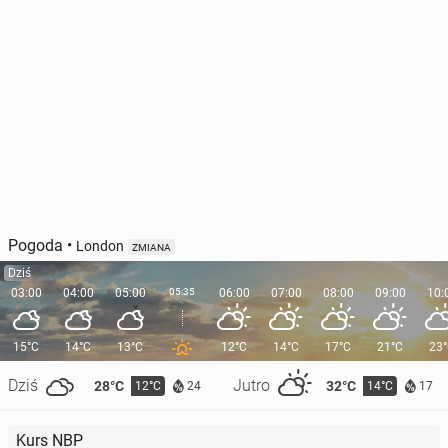
Pogoda
•
London
ZMIANA
Dziś
03:00
04:00
05:00
05:35
06:00
07:00
08:00
09:00
10:
15°C
14°C
13°C
12°C
14°C
17°C
21°C
23
Dziś
Jutro
28°C
32°C
12°C
14°C
24
17
Kurs NBP