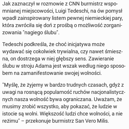
Jak za­zna­czył w roz­mo­wie z CNN bur­mistrz wspo­
mnia­nej miej­sco­wo­ści, Luigi Te­de­schi, na ów pomysł
wpadł za­in­spi­ro­wa­ny listem pewnej nie­miec­kiej pary,
która zwró­ci­ła się doń z prośbą o moż­li­wość zor­ga­ni­
zo­wa­nia "nagiego ślubu".
Te­de­schi pod­kre­śla, że choć ini­cja­ty­wa może
wydawać się co­kol­wiek try­wial­na, czy nawet śmiesz­
na, on do­strze­ga w niej głębszy sens. Za­wie­ra­nie
ślubu w stroju Adama jest wszak według niego spo­so­
bem na za­ma­ni­fe­sto­wa­nie swojej wol­no­ści.
"Myślę, że żyjemy w bardzo trud­nych czasach, gdyż z
uwagi na rosnącą po­pu­lar­ność ruchów na­cjo­na­li­stycz­
nych nasza wolność bywa ogra­ni­cza­na. Uważam, że
musimy zrobić wszyst­ko, aby pokazać, że ludzie w
istocie są wolni. Więk­szość ludzi chce wol­no­ści, a nie
reżimu" – prze­ko­nu­je bur­mistrz San Vero Milis.