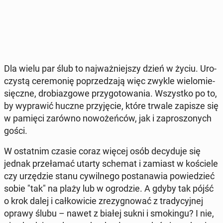
Dla wielu par ślub to naj­waż­niej­szy dzień w życiu. Uro­
czy­stą ce­re­mo­nię po­prze­dza­ją więc zwykle wie­lo­mie­
sięcz­ne, dro­bia­zgo­we przy­go­to­wa­nia. Wszyst­ko po to,
by wy­pra­wić huczne przy­ję­cie, które trwale zapisze się
w pamięci zarówno no­wo­żeń­ców, jak i za­pro­szo­nych
gości.
W ostat­nim czasie coraz więcej osób de­cy­du­je się
jednak prze­ła­mać utarty schemat i zamiast w ko­ście­le
czy urzę­dzie stanu cy­wil­ne­go po­sta­na­wia po­wie­dzieć
sobie "tak" na plaży lub w ogro­dzie. A gdyby tak pójść
o krok dalej i cał­ko­wi­cie zre­zy­gno­wać z tra­dy­cyj­nej
oprawy ślubu – nawet z białej sukni i smo­kin­gu? I nie,