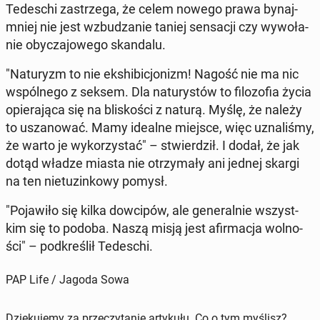
Te­de­schi za­strze­ga, że celem nowego prawa by­naj­
mniej nie jest wzbu­dza­nie taniej sen­sa­cji czy wy­wo­ła­
nie oby­cza­jo­we­go skan­da­lu.
"Na­tu­ryzm to nie eks­hi­bi­cjo­nizm! Nagość nie ma nic
wspól­ne­go z seksem. Dla na­tu­ry­stów to fi­lo­zo­fia życia
opie­ra­ją­ca się na bli­sko­ści z naturą. Myślę, że należy
to usza­no­wać. Mamy idealne miejsce, więc uzna­li­śmy,
że warto je wy­ko­rzy­stać" – stwier­dził. I dodał, że jak
dotąd władze miasta nie otrzy­ma­ły ani jednej skargi
na ten nie­tu­zin­ko­wy pomysł.
"Po­ja­wi­ło się kilka dow­ci­pów, ale ge­ne­ral­nie wszyst­
kim się to podoba. Naszą misją jest afir­ma­cja wol­no­
ści" – pod­kre­ślił Te­de­schi.
PAP Life / Jagoda Sowa
Dziękujemy za przeczytanie artykułu. Co o tym myślisz?