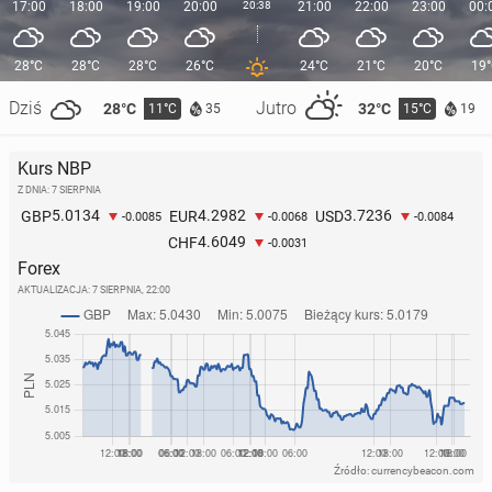
17:00
18:00
19:00
20:00
20:38
21:00
22:00
23:00
00:
28°C
28°C
28°C
26°C
24°C
21°C
20°C
19
Dziś
Jutro
28°C
32°C
11°C
15°C
35
19
Kurs NBP
Z DNIA: 7 SIERPNIA
5.0134
4.2982
3.7236
GBP
EUR
USD
-0.0085
-0.0068
-0.0084
4.6049
CHF
-0.0031
Forex
AKTUALIZACJA:
7 SIERPNIA, 22:00
Źródło: currencybeacon.com