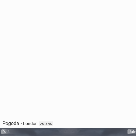
Pogoda
•
London
ZMIANA
Dziś
Jutr