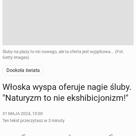
Śluby na plaży to nic nowego, ale ta oferta jest wyjątkowa... (Fot.
Getty Images)
Dookoła świata
Włoska wyspa oferuje nagie śluby.
"Na­tu­ryzm to nie eks­hi­bi­cjo­nizm!"
31 MAJA 2024, 10:00
Ten tekst przeczytasz w 3 minuty