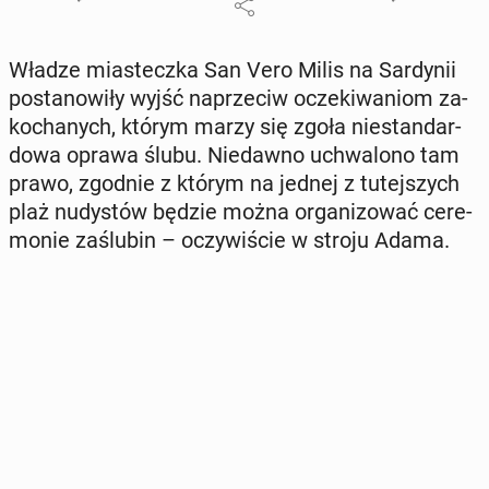
Władze mia­stecz­ka San Vero Milis na Sar­dy­nii
po­sta­no­wi­ły wyjść na­prze­ciw ocze­ki­wa­niom za­
ko­cha­nych, którym marzy się zgoła nie­stan­dar­
do­wa oprawa ślubu. Nie­daw­no uchwa­lo­no tam
prawo, zgodnie z którym na jednej z tu­tej­szych
plaż nu­dy­stów będzie można or­ga­ni­zo­wać ce­re­
mo­nie za­ślu­bin – oczy­wi­ście w stroju Adama.