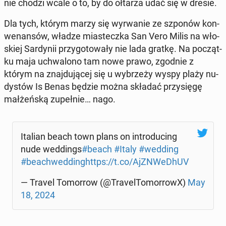
nie chodzi wcale o to, by do ołtarza udać się w dresie.
Dla tych, którym marzy się wy­rwa­nie ze szponów kon­
we­nan­sów, władze mia­stecz­ka San Vero Milis na wło­
skiej Sar­dy­nii przy­go­to­wa­ły nie lada gratkę. Na po­cząt­
ku maja uchwa­lo­no tam nowe prawo, zgodnie z
którym na znaj­du­ją­cej się u wy­brze­ży wyspy plaży nu­
dy­stów Is Benas będzie można składać przy­się­gę
mał­żeń­ską zu­peł­nie… nago.
Italian beach town plans on in­tro­du­cing
nude wed­dings
#beach
#Italy
#wedding
#be­achwed­ding
https://t.co/Aj­ZN­We­DhUV
— Travel To­mor­row (@Tra­vel­To­mor­rowX)
May
18, 2024