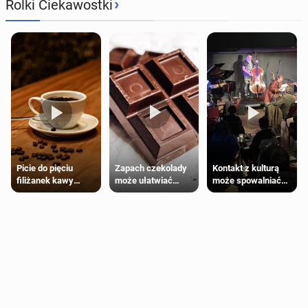
›
Rolki Ciekawostki
Zapach czekolady
Kontakt z kulturą
Picie do pięciu
może ułatwiać
może spowalniać
filiżanek kawy
trening siłowy
starzenie
dziennie jest
bezpieczne dla
większości
dorosłych