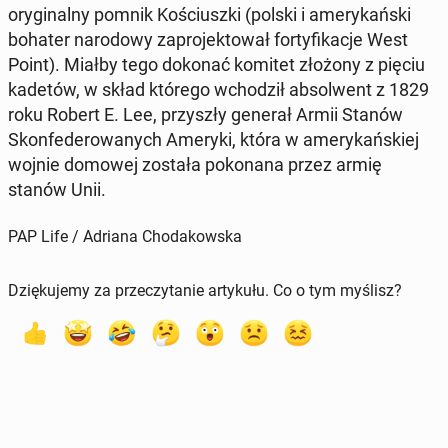
ory­gi­nal­ny pomnik Ko­ściusz­ki (polski i ame­ry­kań­ski
bohater na­ro­do­wy za­pro­jek­to­wał for­ty­fi­ka­cje West
Point). Miałby tego dokonać komitet złożony z pięciu
kadetów, w skład którego wcho­dził ab­sol­went z 1829
roku Robert E. Lee, przy­szły generał Armii Stanów
Skon­fe­de­ro­wa­nych Ameryki, która w ame­ry­kań­skiej
wojnie domowej została po­ko­na­na przez armię
stanów Unii.
PAP Life / Adriana Chodakowska
Dziękujemy za przeczytanie artykułu. Co o tym myślisz?