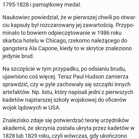
1795-1828 i pa­miąt­ko­wy medal.
Na­uko­wiec po­wie­dział, że w pierw­szej chwili po otwar­
ciu kapsuły był roz­cza­ro­wa­ny jej za­war­to­ścią. Przy­po­
mi­na­ło to bowiem od­pie­czę­to­wa­nie w 1986 roku
skarbca hotelu w Chicago, rzekomo na­le­żą­ce­go do
gang­ste­ra Ala Capone, kiedy to w skrytce zna­le­zio­no
jedynie brud.
Na szczę­ście w tym przy­pad­ku, po od­sia­niu brudu,
ujaw­nio­no coś więcej. Teraz Paul Hudson za­mie­rza
spraw­dzić, czy w pyle za­cho­wa­ły się szcząt­ki innych
ar­te­fak­tów. Np. listu, który na­pi­sa­li jedni z pierw­szych
kadetów naj­star­szej szkoły woj­sko­wej do ofi­ce­rów
wojsk lą­do­wych w USA.
Zna­le­zi­sko zdaje się po­twier­dzać teorię urzęd­ni­ków
aka­de­mii, że skrzy­nia została ukryta przez kadetów w
1828 lub 1829 roku, czyli wówczas, gdy ukoń­czo­no