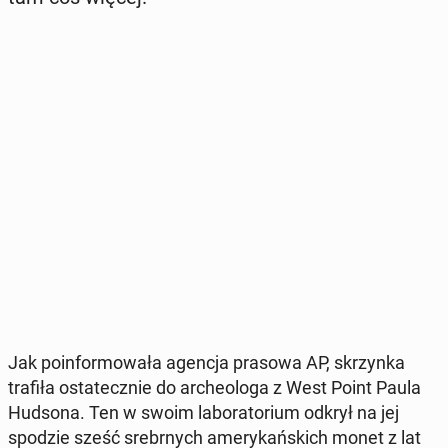
Jak po­in­for­mo­wa­ła agencja prasowa AP, skrzyn­ka
trafiła osta­tecz­nie do ar­che­olo­ga z West Point Paula
Hudsona. Ten w swoim la­bo­ra­to­rium odkrył na jej
spodzie sześć srebr­nych ame­ry­kań­skich monet z lat