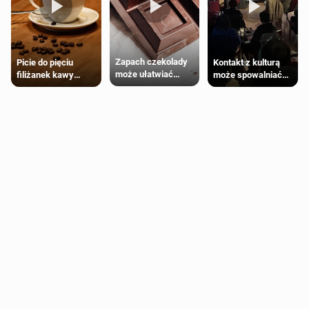
Zapach czekolady
Kontakt z kulturą
Picie do pięciu
może ułatwiać
może spowalniać
filiżanek kawy
trening siłowy
starzenie
dziennie jest
bezpieczne dla
większości
dorosłych