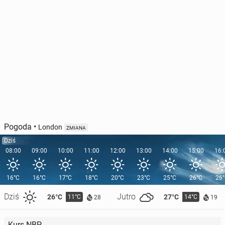
Pogoda
•
London
ZMIANA
Dziś
08:00
09:00
10:00
11:00
12:00
13:00
14:00
15:00
16:
16°C
16°C
17°C
18°C
20°C
23°C
25°C
26°C
26
Dziś
Jutro
26°C
27°C
11°C
14°C
28
19
Kurs NBP