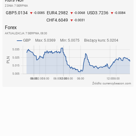
Z DNIA: 7 SIERPNIA
5.0134
4.2982
3.7236
GBP
EUR
USD
-0.0085
-0.0068
-0.0084
4.6049
CHF
-0.0031
Forex
AKTUALIZACJA:
7 SIERPNIA, 08:30
Źródło: currencybeacon.com