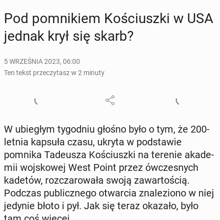
Pod po­mni­kiem Ko­ściusz­ki w USA
jednak krył się skarb?
5 WRZEŚNIA 2023, 06:00
Ten tekst przeczytasz w 2 minuty
W ubie­głym ty­go­dniu głośno było o tym, że 200-
letnia kapsuła czasu, ukryta w pod­sta­wie
pomnika Ta­de­usza Ko­ściusz­ki na terenie aka­de­
mii woj­sko­wej West Point przez ów­cze­snych
kadetów, roz­cza­ro­wa­ła swoją za­war­to­ścią.
Podczas pu­blicz­ne­go otwar­cia zna­le­zio­no w niej
jedynie błoto i pył. Jak się teraz okazało, było
tam coś więcej.