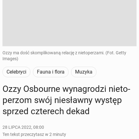
Ozzy ma dość skomplikowaną relację z nietoperzami. (Fot. Getty
Images)
Celebryci
Fauna i flora
Muzyka
Ozzy Osbo­ur­ne wy­na­gro­dzi nie­to­
pe­rzom swój nie­sław­ny występ
sprzed czte­rech dekad
28 LIPCA 2022, 08:00
Ten tekst przeczytasz w 2 minuty