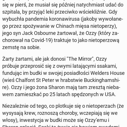
się w pierś, że musiał się później na­tych­miast udać do
szpi­ta­la, by przyjąć leki prze­ciw­ko wście­kliź­nie. Gdy
wy­bu­chła pan­de­mia ko­ro­na­wi­ru­sa (jakoby wy­wo­ła­ne­
go przez spo­ży­wa­nie w Chinach mięsa nie­to­pe­rzy),
jego syn Jack Osbo­ur­ne żar­to­wał, że Ozzy (który za­
cho­ro­wał na Covid-19) trak­tu­je to jako nie­to­pe­rzo­wą
zemstę na sobie.
Żarty żartami, ale jak donosi "The Mirror", Ozzy
próbuje prze­pro­sić się z owymi la­ta­ją­cy­mi ssakami,
fun­du­jąc im budki w swojej po­sia­dło­ści Welders House
(wieś Chal­font St Peter w hrab­stwie Buc­kin­gham­shi­
re). Ozzy i jego żona Sharon mają tam zresztą nie­ba­
wem za­miesz­kać po 25 latach spę­dzo­nych w USA.
Nie­za­leż­nie od tego, co plot­ku­je się o nie­to­per­zach (że
wy­sy­sa­ją krew, roz­no­szą choroby, wcze­pia­ją się we
włosy), in­we­sty­cja w budki może się Ozzy’emu i