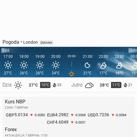
Pogoda
•
London
ZMIANA
Dziś
Jutr
17:00
18:00
19:00
20:00
20:39
21:00
22:00
23:00
00:
27°C
26°C
26°C
24°C
21°C
17°C
16°C
15
Dziś
Jutro
27°C
28°C
10°C
11°C
35
21
Kurs NBP
Z DNIA: 7 SIERPNIA
5.0134
4.2982
3.7236
GBP
EUR
USD
-0.0085
-0.0068
-0.0084
4.6049
CHF
-0.0031
Forex
AKTUALIZACJA:
7 SIERPNIA, 17:00