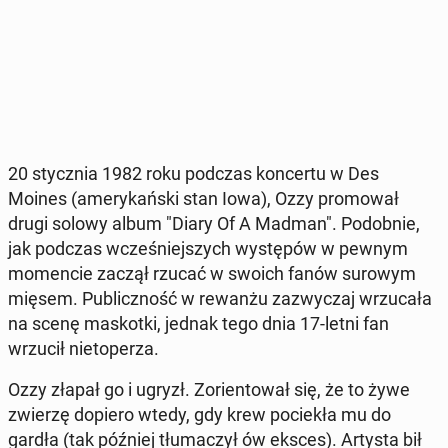
20 stycz­nia 1982 roku podczas kon­cer­tu w Des
Moines (ame­ry­kań­ski stan Iowa), Ozzy pro­mo­wał
drugi solowy album "Diary Of A Madman". Po­dob­nie,
jak podczas wcze­śniej­szych wy­stę­pów w pewnym
mo­men­cie zaczął rzucać w swoich fanów surowym
mięsem. Pu­blicz­ność w rewanżu za­zwy­czaj wrzu­ca­ła
na scenę ma­skot­ki, jednak tego dnia 17-letni fan
wrzucił nie­to­pe­rza.
Ozzy złapał go i ugryzł. Zo­rien­to­wał się, że to żywe
zwierzę dopiero wtedy, gdy krew po­cie­kła mu do
gardła (tak później tłu­ma­czył ów eksces). Artysta bił