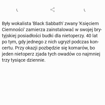
Były wo­ka­li­sta 'Black Sab­ba­th' zwany 'K­się­ciem
Ciem­no­ści' za­mie­rza za­in­sta­lo­wać w swojej bry­
tyj­skiej po­sia­dło­ści budki dla nie­to­pe­rzy. 40 lat
po tym, gdy jednego z nich ugryzł podczas kon­
cer­tu. Przy okazji po­zbę­dzie się komarów, bo
jeden nie­to­perz zjada tych owadów co naj­mniej
trzy tysiące dzien­nie.