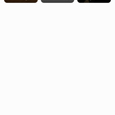
trening siłowy
starzenie
dziennie jest
bezpieczne dla
większości
dorosłych