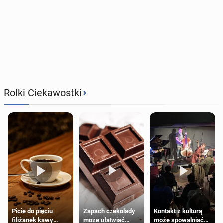
›
Rolki Ciekawostki
Zapach czekolady
Kontakt z kulturą
Picie do pięciu
może ułatwiać
może spowalniać
filiżanek kawy