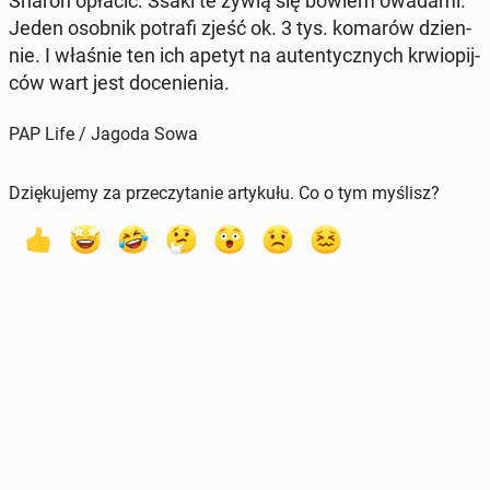
Sharon opłacić. Ssaki te żywią się bowiem owadami.
Jeden osobnik potrafi zjeść ok. 3 tys. komarów dzien­
nie. I właśnie ten ich apetyt na au­ten­tycz­nych krwio­pij­
ców wart jest do­ce­nie­nia.
PAP Life / Jagoda Sowa
Dziękujemy za przeczytanie artykułu. Co o tym myślisz?