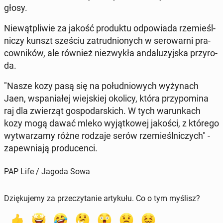
głosy.
Nie­wąt­pli­wie za jakość pro­duk­tu od­po­wia­da rze­mieśl­
ni­czy kunszt sześciu za­trud­nio­nych w se­ro­war­ni pra­
cow­ni­ków, ale również nie­zwy­kła an­da­lu­zyj­ska przy­ro­
da.
"Nasze kozy pasą się na po­łu­dnio­wych wy­ży­nach
Jaen, wspa­nia­łej wiej­skiej okolicy, która przy­po­mi­na
raj dla zwie­rząt go­spo­dar­skich. W tych wa­run­kach
kozy mogą dawać mleko wy­jąt­ko­wej jakości, z którego
wy­twa­rza­my różne rodzaje serów rze­mieśl­ni­czych" -
za­pew­nia­ją pro­du­cen­ci.
PAP Life / Jagoda Sowa
Dziękujemy za przeczytanie artykułu. Co o tym myślisz?