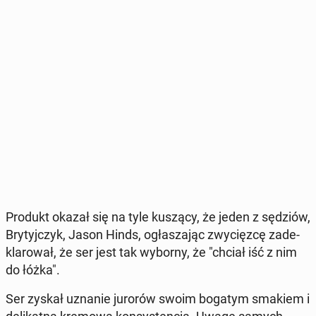
Produkt okazał się na tyle kuszący, że jeden z sędziów,
Bry­tyj­czyk, Jason Hinds, ogła­sza­jąc zwy­cięz­cę za­de­
kla­ro­wał, że ser jest tak wyborny, że "chciał iść z nim
do łóżka".
Ser zyskał uznanie jurorów swoim bogatym smakiem i