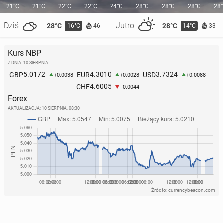
21°C
21°C
22°C
22°C
24°C
28°C
28°C
28°C
28
Dziś
Jutro
28°C
28°C
16°C
14°C
46
33
Kurs NBP
Z DNIA: 10 SIERPNIA
5.0172
4.3010
3.7324
GBP
EUR
USD
+0.0038
+0.0028
+0.0088
4.6005
CHF
-0.0044
Forex
AKTUALIZACJA:
10 SIERPNIA, 08:30
Źródło: currencybeacon.com