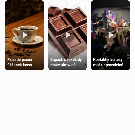
Zapach czekolady
Kontakt z kulturą
Picie do pięciu
może ułatwiać
może spowalniać
filiżanek kawy
trening siłowy
starzenie
dziennie jest
bezpieczne dla
większości
dorosłych