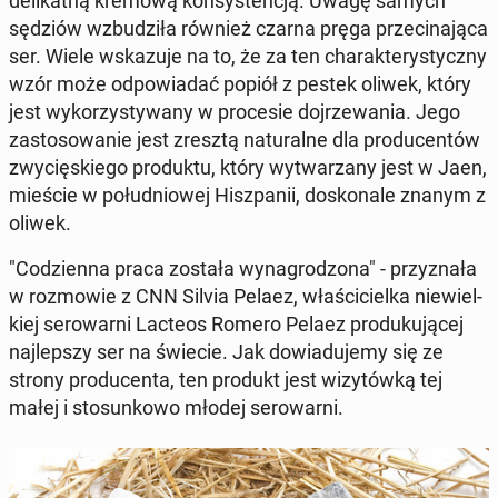
de­li­kat­ną kremową kon­sy­sten­cją. Uwagę samych
sędziów wzbu­dzi­ła również czarna pręga prze­ci­na­ją­ca
ser. Wiele wska­zu­je na to, że za ten cha­rak­te­ry­stycz­ny
wzór może od­po­wia­dać popiół z pestek oliwek, który
jest wy­ko­rzy­sty­wa­ny w pro­ce­sie doj­rze­wa­nia. Jego
za­sto­so­wa­nie jest zresztą na­tu­ral­ne dla pro­du­cen­tów
zwy­cię­skie­go pro­duk­tu, który wy­twa­rza­ny jest w Jaen,
mieście w po­łu­dnio­wej Hisz­pa­nii, do­sko­na­le znanym z
oliwek.
"Co­dzien­na praca została wy­na­gro­dzo­na" - przy­zna­ła
w roz­mo­wie z CNN Silvia Pelaez, wła­ści­ciel­ka nie­wiel­
kiej se­ro­war­ni Lacteos Romero Pelaez pro­du­ku­ją­cej
naj­lep­szy ser na świecie. Jak do­wia­du­je­my się ze
strony pro­du­cen­ta, ten produkt jest wi­zy­tów­ką tej
małej i sto­sun­ko­wo młodej se­ro­war­ni.