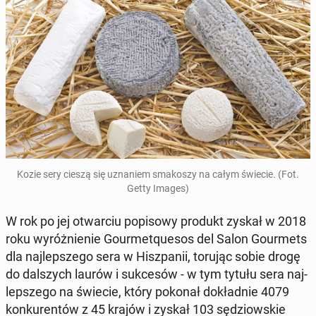
Kozie sery cieszą się uzna­niem sma­ko­szy na całym świecie. (Fot.
Getty Images)
W rok po jej otwar­ciu po­pi­so­wy produkt zyskał w 2018
roku wy­róż­nie­nie Gou­r­me­tqu­esos del Salon Gou­r­mets
dla naj­lep­sze­go sera w Hisz­pa­nii, torując sobie drogę
do dal­szych laurów i suk­ce­sów - w tym tytułu sera naj­
lep­sze­go na świecie, który pokonał do­kład­nie 4079
kon­ku­ren­tów z 45 krajów i zyskał 103 sę­dziow­skie