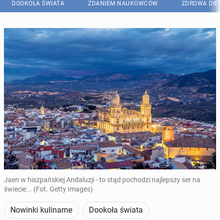
DOOKOŁA ŚWIATA
ZDANIEM NAUKOWCÓW
ZDROWA DIE
Jaen w hiszpańskiej Andaluzji - to stąd pochodzi najlepszy ser na
świecie... (Fot. Getty Images)
Nowinki kulinarne
Dookoła świata