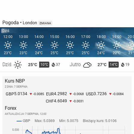
Pogoda
•
London
ZMIANA
Dziś
12:00
13:00
14:00
15:00
16:00
17:00
18:00
19:00
20:
23°C
23°C
24°C
25°C
25°C
25°C
24°C
22°C
21
Dziś
Jutro
25°C
27°C
10°C
14°C
37
19
Kurs NBP
Z DNIA: 7 SIERPNIA
5.0134
4.2982
3.7236
GBP
EUR
USD
-0.0085
-0.0068
-0.0084
4.6049
CHF
-0.0031
Forex
AKTUALIZACJA:
7 SIERPNIA, 12:00