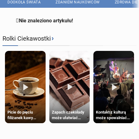
DOOKOŁA ŚWIATA
ZDANIEM NAUKOWCÓW
ZDROWA DIE

Nie znaleziono artykułu!
›
Rolki Ciekawostki
Zapach czekolady
Kontakt z kulturą
Picie do pięciu
może ułatwiać
może spowalniać
filiżanek kawy
trening siłowy
starzenie
dziennie jest
bezpieczne dla
większości