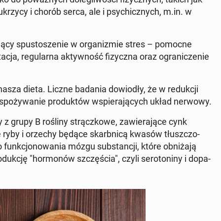
u­krzy­cy i chorób serca, ale i psy­chicz­nych, m.in. w
iejący spu­sto­sze­nie w or­ga­ni­zmie stres – pomocne
ja, re­gu­lar­na ak­tyw­ność fi­zycz­na oraz ogra­ni­cze­nie
asza dieta. Liczne badania do­wio­dły, że w re­duk­cji
e spo­ży­wa­nie pro­duk­tów wspie­ra­ją­cych układ nerwowy.
z grupy B rośliny strącz­ko­we, za­wie­ra­ją­ce cynk
e ryby i orzechy będące skarb­ni­cą kwasów tłusz­czo­
unk­cjo­no­wa­nia mózgu sub­stan­cji, które ob­ni­ża­ją
o­duk­cję "hor­mo­nów szczę­ścia", czyli se­ro­to­ni­ny i do­pa­