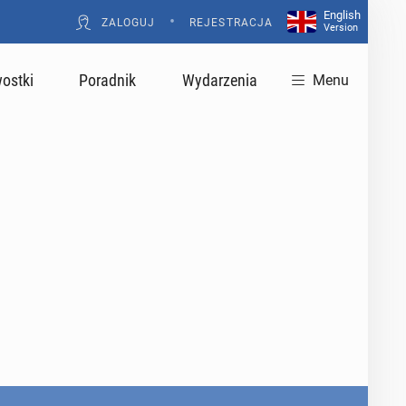
English
•
ZALOGUJ
REJESTRACJA
Version
ostki
Poradnik
Wydarzenia
Menu