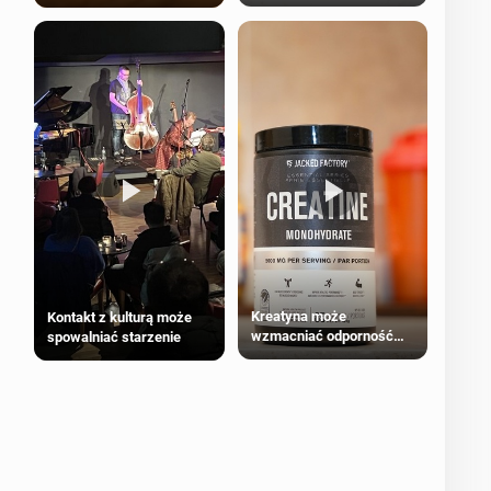
bezpieczne dla
większości dorosłych
Kreatyna może
Kontakt z kulturą może
wzmacniać odporność
spowalniać starzenie
przeciw nowotworom