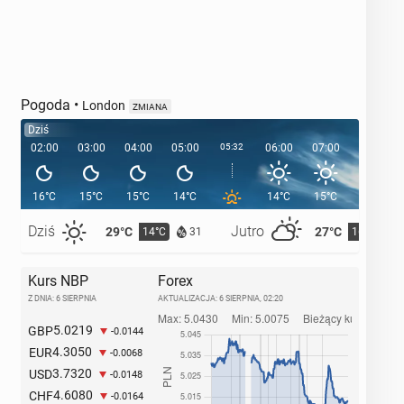
Pogoda
•
London
ZMIANA
Dziś
02:00
03:00
04:00
05:00
05:32
06:00
07:00
08:00
16°C
15°C
15°C
14°C
14°C
15°C
17°C
Dziś
Jutro
29°C
27°C
14°C
16°C
31
Kurs NBP
Forex
Z DNIA: 6 SIERPNIA
AKTUALIZACJA:
6 SIERPNIA, 02:20
5.0219
GBP
-0.0144
4.3050
EUR
-0.0068
3.7320
USD
-0.0148
4.6080
CHF
-0.0164