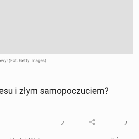
wy! (Fot. Getty Images)
esu i złym sa­mo­po­czu­ciem?