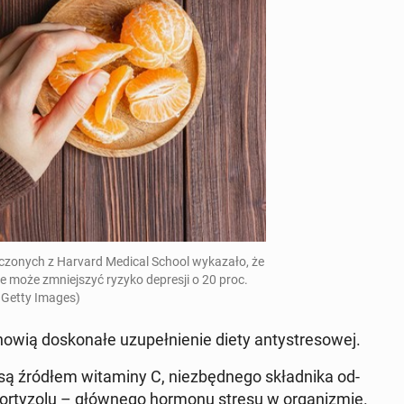
czo­nych z Harvard Medical School wy­ka­za­ło, że
nie może zmniej­szyć ryzyko de­pre­sji o 20 proc.
 Getty Images)
­wią do­sko­na­łe uzu­peł­nie­nie diety an­ty­stre­so­wej.
 są źródłem wi­ta­mi­ny C, nie­zbęd­ne­go skład­ni­ka od­
or­ty­zo­lu – głów­ne­go hormonu stresu w or­ga­ni­zmie.