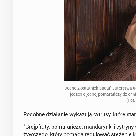
Jedno z ostat­nich badań au­tor­stwa u
je­dze­nie jednej po­ma­rań­czy dzien­
(Fot.
Podobne dzia­ła­nie wy­ka­zu­ją cytrusy, które sta­no
"Grejp­fru­ty, po­ma­rań­cze, man­da­ryn­ki i cytryny
żyw­cze­go, który pomaga re­gu­lo­wać stę­że­nie k