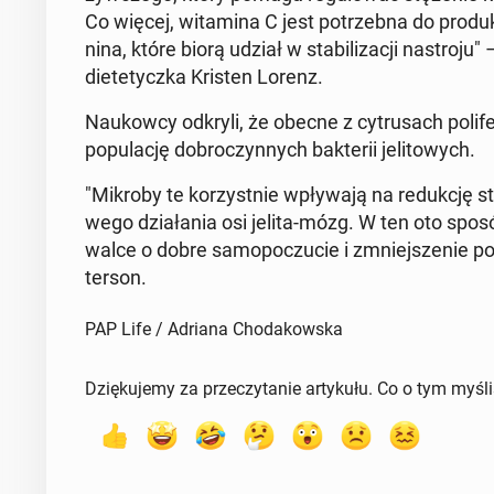
Co więcej, wi­ta­mi­na C jest po­trzeb­na do pro­duk­c
ni­na, które biorą udział w sta­bi­li­za­cji na­stro­
die­te­tycz­ka Kristen Lorenz.
Na­ukow­cy odkryli, że obecne z cy­tru­sach po­li­fe­n
po­pu­la­cję do­bro­czyn­nych bak­te­rii je­li­to­wych.
"Mikroby te ko­rzyst­nie wpły­wa­ją na re­duk­cję st
we­go dzia­ła­nia osi jelita-mózg. W ten oto spos
walce o dobre sa­mo­po­czu­cie i zmniej­sze­nie po
ter­son.
PAP Life / Adriana Chodakowska
Dziękujemy za przeczytanie artykułu. Co o tym myśl