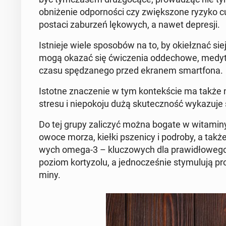
ob­ni­że­nie od­por­no­ści czy zwięk­szo­ne ryzyko c
postaci za­bu­rzeń lę­ko­wych, a nawet de­pre­sji.
Ist­nie­je wiele spo­so­bów na to, by okieł­znać s
mogą okazać się ćwi­cze­nia od­de­cho­we, me­dy­ta­c
czasu spę­dza­ne­go przed ekranem smart­fo­na.
Istotne zna­cze­nie w tym kon­tek­ście ma także n
stresu i nie­po­ko­ju dużą sku­tecz­ność wy­ka­zu­j
Do tej grupy za­li­czyć można bogate w wi­ta­mi­ny 
owoce morza, kiełki psze­ni­cy i podroby, a takż
wych omega-3 – klu­czo­wych dla pra­wi­dło­we­go f
poziom kor­ty­zo­lu, a jed­no­cze­śnie sty­mu­lu­ją pr
mi­ny.