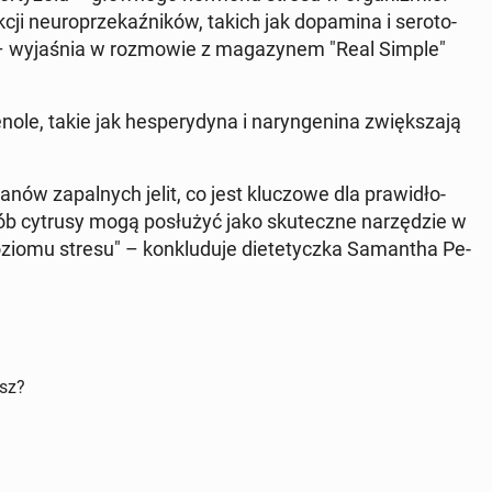
ji neu­ro­prze­kaź­ni­ków, takich jak do­pa­mi­na i se­ro­to­
ju" – wy­ja­śnia w roz­mo­wie z ma­ga­zy­nem "Real Simple"
o­le, takie jak he­spe­ry­dy­na i na­ryn­ge­ni­na zwięk­sza­ją
anów za­pal­nych jelit, co jest klu­czo­we dla pra­wi­dło­
ób cytrusy mogą po­słu­żyć jako sku­tecz­ne na­rzę­dzie w
ziomu stresu" – kon­klu­du­je die­te­tycz­ka Sa­man­tha Pe­
isz?