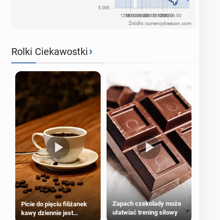
Źródło: currencybeacon.com
›
Rolki Ciekawostki
Zapach czekolady może
Picie do pięciu filiżanek
ułatwiać trening siłowy
kawy dziennie jest