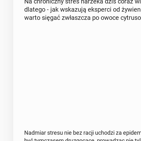
Na chro­nicz­ny stres narzeka dziś coraz w
dlatego - jak wska­zu­ją eks­per­ci od ży­wie­n
warto sięgać zwłasz­cza po owoce cy­tru­so
Nadmiar stresu nie bez racji uchodzi za epi­de­
być tym­cza­sem dru­zgo­cą­ce, pro­wa­dząc nie tylk