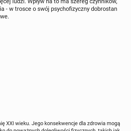
ięcej ludzi. Wpływ na to ma szereg czyn­ni­ków,
ia - w trosce o swój psy­cho­fi­zycz­ny do­bro­stan
­we.
mię XXI wieku. Jego kon­se­kwen­cje dla zdrowia mogą
o do po­waż­nych do­le­gli­wo­ści fi­zycz­nych, takich jak