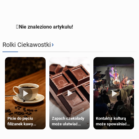

Nie znaleziono artykułu!
›
Rolki Ciekawostki
Zapach czekolady
Kontakt z kulturą
Picie do pięciu
może ułatwiać
może spowalniać
filiżanek kawy
trening siłowy
starzenie
dziennie jest
bezpieczne dla