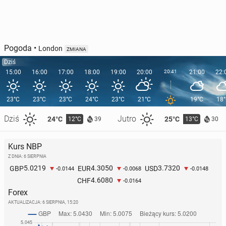
Pogoda
•
London
ZMIANA
Dziś
15:00
16:00
17:00
18:00
19:00
20:00
20:41
21:00
22:
23°C
23°C
23°C
24°C
23°C
21°C
19°C
18
Dziś
Jutro
24°C
25°C
12°C
13°C
39
30
Kurs NBP
Z DNIA: 6 SIERPNIA
5.0219
4.3050
3.7320
GBP
EUR
USD
-0.0144
-0.0068
-0.0148
4.6080
CHF
-0.0164
Forex
AKTUALIZACJA:
6 SIERPNIA, 15:20