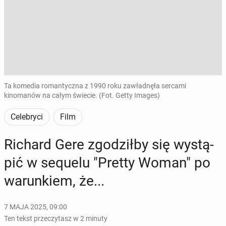
Ta komedia romantyczna z 1990 roku zawładnęła sercami
kinomanów na całym świecie. (Fot. Getty Images)
Celebryci
Film
Richard Gere zgo­dził­by się wy­stą­
pić w sequelu "Pretty Woman" po
wa­run­kiem, że...
7 MAJA 2025, 09:00
Ten tekst przeczytasz w 2 minuty