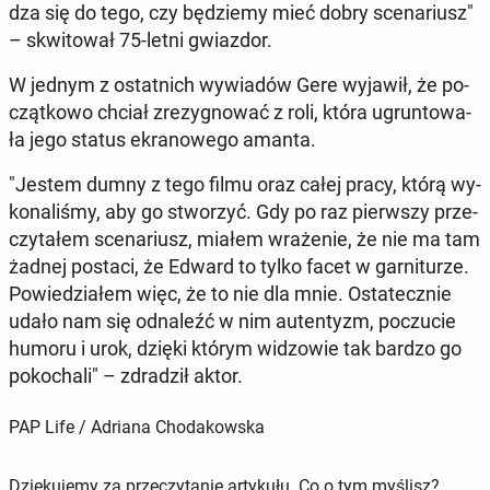
dza się do tego, czy bę­dzie­my mieć dobry sce­na­riusz"
– skwi­to­wał 75-letni gwiaz­dor.
W jednym z ostat­nich wy­wia­dów Gere wyjawił, że po­
cząt­ko­wo chciał zre­zy­gno­wać z roli, która ugrun­to­wa­
ła jego status ekra­no­we­go amanta.
"Jestem dumny z tego filmu oraz całej pracy, którą wy­
ko­na­li­śmy, aby go stwo­rzyć. Gdy po raz pierw­szy prze­
czy­ta­łem sce­na­riusz, miałem wra­że­nie, że nie ma tam
żadnej postaci, że Edward to tylko facet w gar­ni­tu­rze.
Po­wie­dzia­łem więc, że to nie dla mnie. Osta­tecz­nie
udało nam się od­na­leźć w nim au­ten­tyzm, po­czu­cie
humoru i urok, dzięki którym wi­dzo­wie tak bardzo go
po­ko­cha­li" – zdra­dził aktor.
PAP Life / Adriana Chodakowska
Dziękujemy za przeczytanie artykułu. Co o tym myślisz?