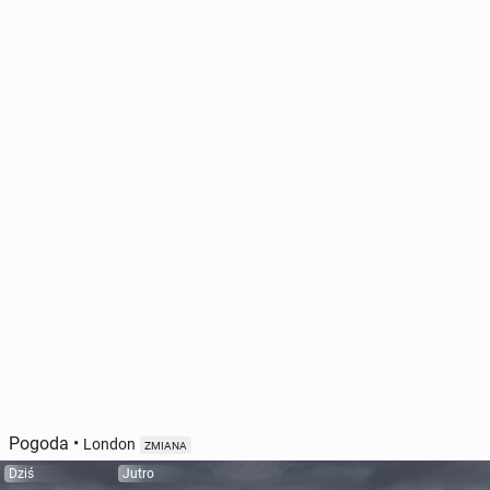
Pogoda
•
London
ZMIANA
Dziś
Jutro