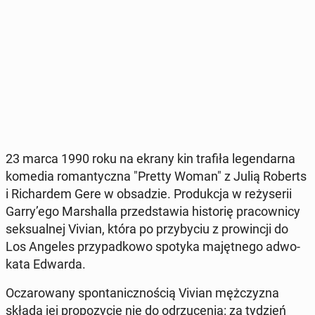
23 marca 1990 roku na ekrany kin trafiła le­gen­dar­na
komedia ro­man­tycz­na "Pretty Woman" z Julią Roberts
i Ri­char­dem Gere w ob­sa­dzie. Pro­duk­cja w re­ży­se­rii
Garry’ego Mar­shal­la przed­sta­wia hi­sto­rię pra­cow­ni­cy
sek­su­al­nej Vivian, która po przy­by­ciu z pro­win­cji do
Los Angeles przy­pad­ko­wo spotyka ma­jęt­ne­go ad­wo­
ka­ta Edwarda.
Ocza­ro­wa­ny spon­ta­nicz­no­ścią Vivian męż­czy­zna
składa jej pro­po­zy­cję nie do od­rzu­ce­nia: za tydzień