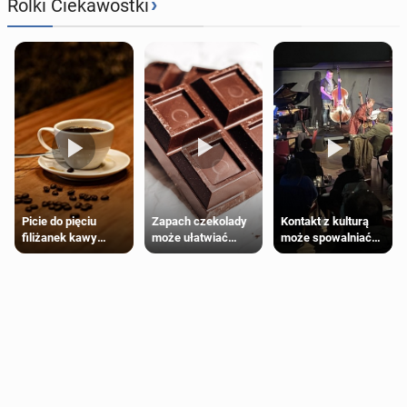
›
Rolki Ciekawostki
Zapach czekolady
Kontakt z kulturą
Picie do pięciu
może ułatwiać
może spowalniać
filiżanek kawy
trening siłowy
starzenie
dziennie jest
bezpieczne dla
większości
dorosłych