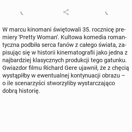
W marcu ki­no­ma­ni świę­to­wa­li 35. rocz­ni­cę pre­
mie­ry 'Pretty Woman'. Kultowa komedia ro­man­
tycz­na podbiła serca fanów z całego świata, za­
pi­su­jąc się w hi­sto­rii ki­ne­ma­to­gra­fii jako jedna z
naj­bar­dziej kla­sycz­nych pro­duk­cji tego gatunku.
Gwiaz­dor filmu Richard Gere ujawnił, że z chęcią
wy­stą­pił­by w ewen­tu­al­nej kon­ty­nu­acji obrazu –
o ile sce­na­rzy­ści stwo­rzy­li­by wy­star­cza­ją­co
dobrą hi­sto­rię.