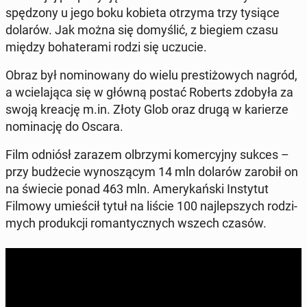
spę­dzo­ny u jego boku kobieta otrzyma trzy tysiące
dolarów. Jak można się do­my­ślić, z biegiem czasu
między bo­ha­te­ra­mi rodzi się uczucie.
Obraz był no­mi­no­wa­ny do wielu pre­sti­żo­wych nagród,
a wcie­la­ją­ca się w główną postać Roberts zdobyła za
swoją kreację m.in. Złoty Glob oraz drugą w ka­rie­rze
no­mi­na­cję do Oscara.
Film odniósł zarazem ol­brzy­mi ko­mer­cyj­ny sukces –
przy bu­dże­cie wy­no­szą­cym 14 mln dolarów zarobił on
na świecie ponad 463 mln. Ame­ry­kań­ski In­sty­tut
Filmowy umie­ścił tytuł na liście 100 naj­lep­szych ro­dzi­
mych pro­duk­cji ro­man­tycz­nych wszech czasów.