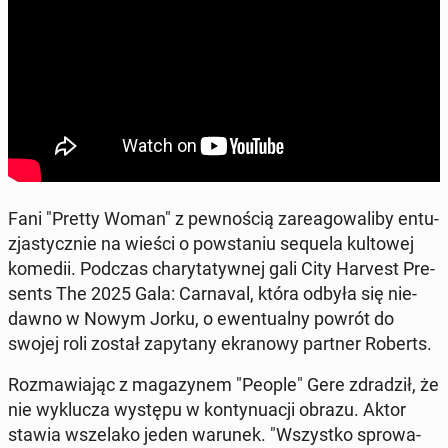
Fani "Pretty Woman" z pew­no­ścią za­re­ago­wa­li­by en­tu­
zja­stycz­nie na wieści o po­wsta­niu sequela kul­to­wej
komedii. Podczas cha­ry­ta­tyw­nej gali City Harvest Pre­
sents The 2025 Gala: Car­na­val, która odbyła się nie­
daw­no w Nowym Jorku, o ewen­tu­al­ny powrót do
swojej roli został za­py­ta­ny ekra­no­wy partner Roberts.
Roz­ma­wia­jąc z ma­ga­zy­nem "People" Gere zdra­dził, że
nie wy­klu­cza występu w kon­ty­nu­acji obrazu. Aktor
stawia wsze­la­ko jeden warunek. "Wszyst­ko spro­wa­