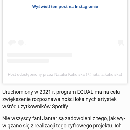
Wy­świetl ten post na In­sta­gra­mie
Post udo­stęp­nio­ny przez Natalia Ku­kul­ska (@natalia.ku­kul­ska)
Uru­cho­mio­ny w 2021 r. program EQUAL ma na celu
zwięk­sze­nie roz­po­zna­wal­no­ści lo­kal­nych ar­ty­stek
wśród użyt­kow­ni­ków Spotify.
Nie wszyscy fani Jantar są za­do­wo­le­ni z tego, jak wy­
wią­za­no się z re­ali­za­cji tego cy­fro­we­go pro­jek­tu. Ich