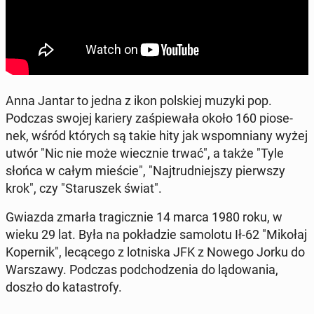
Anna Jantar to jedna z ikon pol­skiej muzyki pop.
Podczas swojej kariery za­śpie­wa­ła około 160 pio­se­
nek, wśród których są takie hity jak wspo­mnia­ny wyżej
utwór "Nic nie może wiecz­nie trwać", a także "Tyle
słońca w całym mieście", "Naj­trud­niej­szy pierw­szy
krok", czy "Sta­ru­szek świat".
Gwiazda zmarła tra­gicz­nie 14 marca 1980 roku, w
wieku 29 lat. Była na po­kła­dzie sa­mo­lo­tu Ił-62 "Mikołaj
Ko­per­nik", le­cą­ce­go z lot­ni­ska JFK z Nowego Jorku do
War­sza­wy. Podczas pod­cho­dze­nia do lą­do­wa­nia,
doszło do ka­ta­stro­fy.