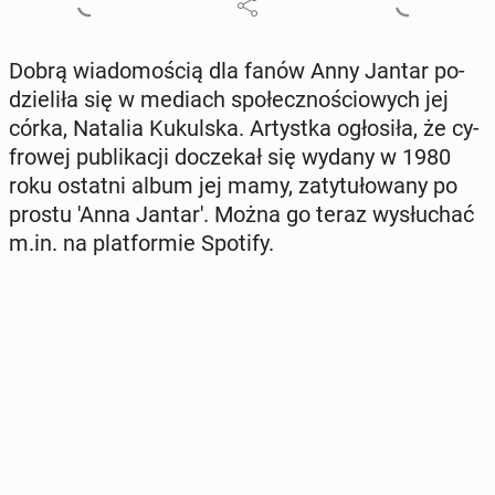
Dobrą wia­do­mo­ścią dla fanów Anny Jantar po­
dzie­li­ła się w mediach spo­łecz­no­ścio­wych jej
córka, Natalia Ku­kul­ska. Ar­tyst­ka ogło­si­ła, że cy­
fro­wej pu­bli­ka­cji do­cze­kał się wydany w 1980
roku ostatni album jej mamy, za­ty­tu­ło­wa­ny po
prostu 'Anna Jantar'. Można go teraz wy­słu­chać
m.in. na plat­for­mie Spotify.