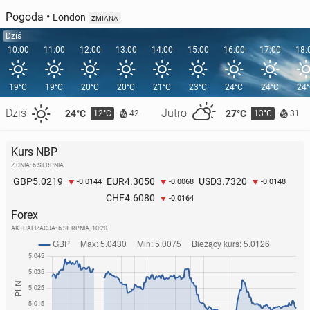
Pogoda
•
London
ZMIANA
Dziś
10:00
11:00
12:00
13:00
14:00
15:00
16:00
17:00
18:
19°C
19°C
20°C
20°C
21°C
23°C
24°C
24°C
24
Dziś
Jutro
24°C
27°C
12°C
13°C
42
31
Kurs NBP
Z DNIA: 6 SIERPNIA
5.0219
4.3050
3.7320
GBP
EUR
USD
-0.0144
-0.0068
-0.0148
4.6080
CHF
-0.0164
Forex
AKTUALIZACJA:
6 SIERPNIA, 10:20