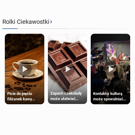
›
Rolki Ciekawostki
Zapach czekolady
Kontakt z kulturą
Picie do pięciu
może ułatwiać
może spowalniać
filiżanek kawy
trening siłowy
starzenie
dziennie jest
bezpieczne dla
większości
dorosłych