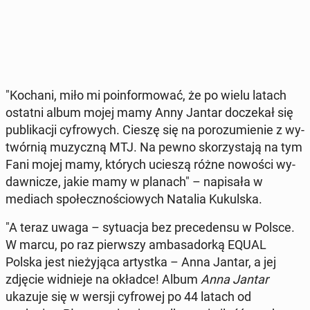
"Kochani, miło mi po­in­for­mo­wać, że po wielu latach
ostatni album mojej mamy Anny Jantar do­cze­kał się
pu­bli­ka­cji cy­fro­wych. Cieszę się na po­ro­zu­mie­nie z wy­
twór­nią mu­zycz­ną MTJ. Na pewno sko­rzy­sta­ją na tym
Fani mojej mamy, których ucieszą różne nowości wy­
daw­ni­cze, jakie mamy w planach" – na­pi­sa­ła w
mediach spo­łecz­no­ścio­wych Natalia Ku­kul­ska.
"A teraz uwaga – sy­tu­acja bez pre­ce­den­su w Polsce.
W marcu, po raz pierw­szy am­ba­sa­dor­ką EQUAL
Polska jest nie­ży­ją­ca ar­tyst­ka – Anna Jantar, a jej
zdjęcie wid­nie­je na okładce! Album
Anna Jantar
ukazuje się w wersji cy­fro­wej po 44 latach od