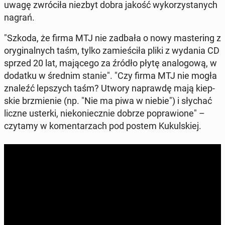
uwagę zwró­ci­ła niezbyt dobra jakość wy­ko­rzy­sta­nych
nagrań.
"Szkoda, że firma MTJ nie zadbała o nowy ma­ste­ring z
ory­gi­nal­nych taśm, tylko za­mie­ści­ła pliki z wydania CD
sprzed 20 lat, ma­ją­ce­go za źródło płytę ana­lo­go­wą, w
dodatku w średnim stanie". "Czy firma MTJ nie mogła
znaleźć lep­szych taśm? Utwory na­praw­dę mają kiep­
skie brzmie­nie (np. "Nie ma piwa w niebie") i słychać
liczne usterki, nie­ko­niecz­nie dobrze po­pra­wio­ne" –
czytamy w ko­men­ta­rzach pod postem Ku­kul­skiej.