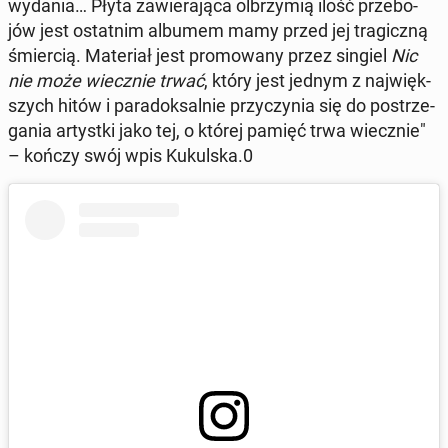
wydania… Płyta za­wie­ra­ją­ca ol­brzy­mią ilość prze­bo­
jów jest ostat­nim albumem mamy przed jej tra­gicz­ną
śmier­cią. Ma­te­riał jest pro­mo­wa­ny przez singiel
Nic
nie może wiecz­nie trwać
, który jest jednym z naj­więk­
szych hitów i pa­ra­dok­sal­nie przy­czy­nia się do po­strze­
ga­nia ar­tyst­ki jako tej, o której pamięć trwa wiecz­nie"
– kończy swój wpis Ku­kul­ska.0