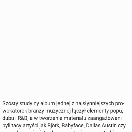
Szósty stu­dyj­ny album jednej z naj­słyn­niej­szych pro­
wo­ka­to­rek branży mu­zycz­nej łączył ele­men­ty popu,
dubu i R&B, a w two­rze­nie ma­te­ria­łu za­an­ga­żo­wa­ni
byli tacy artyści jak Björk, Ba­by­fa­ce, Dallas Austin czy