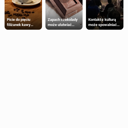
Zapach czekolady
Kontakt z kulturą
Picie do pięciu
może ułatwiać
może spowalniać
filiżanek kawy
trening siłowy
starzenie
dziennie jest
bezpieczne dla
większości
dorosłych