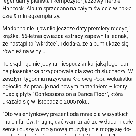
le­gen­dar­ny pia­ni­sta i kom­po­zy­tor jazzowy Herbie
Hancock. Album sprze­da­no na całym świecie w na­kła­
dzie 9 mln eg­zem­pla­rzy.
Madonna nie ujaw­ni­ła jeszcze daty pre­mie­ry re­edy­cji
krążka. 66-letnia gwiazda estrady za­pew­ni­ła jednak,
że nastąpi to "wkrótce". I dodała, że album ukaże się
również na winylu.
To skąd­inąd nie jedyna nie­spo­dzian­ka, jaką le­gen­dar­
na pio­sen­kar­ka przy­go­to­wa­ła dla swoich słu­cha­czy. W
zeszłym ty­go­dniu na­zy­wa­na Królową Popu wo­ka­list­ka
ogło­si­ła, że pracuje nad nowym ma­te­ria­łem – kon­ty­
nu­acją płyty "Con­fes­sions on a Dance Floor", która
ukazała się w li­sto­pa­dzie 2005 roku.
"Oto wa­len­tyn­ko­wy prezent ode mnie dla wszyst­kich
moich fanów. Pragnę dać wam znać, że wkładam całe
serce i duszę w moją nową muzykę i nie mogę się do­