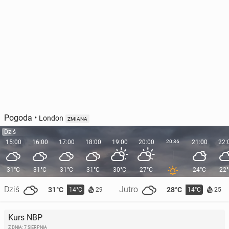
Pogoda
•
London
ZMIANA
Dziś
15:00
16:00
17:00
18:00
19:00
20:00
20:36
21:00
22:
31°C
31°C
31°C
31°C
30°C
27°C
24°C
22
Dziś
Jutro
31°C
28°C
14°C
14°C
29
25
Kurs NBP
Z DNIA: 7 SIERPNIA