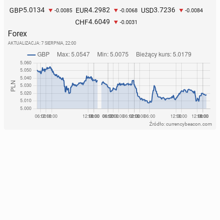
5.0134
4.2982
3.7236
GBP
EUR
USD
-0.0085
-0.0068
-0.0084
4.6049
CHF
-0.0031
Forex
AKTUALIZACJA:
7 SIERPNIA, 22:00
Źródło: currencybeacon.com