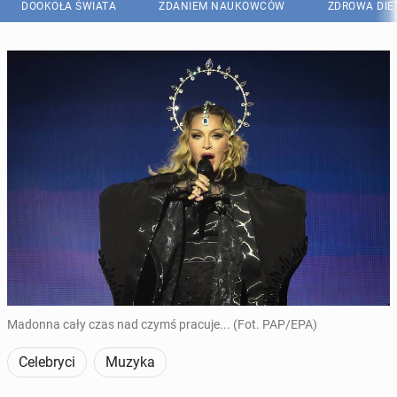
DOOKOŁA ŚWIATA
ZDANIEM NAUKOWCÓW
ZDROWA DIE
Madonna cały czas nad czymś pracuje... (Fot. PAP/EPA)
Celebryci
Muzyka