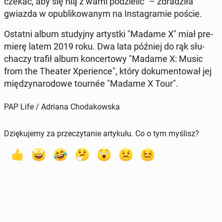
cze­kać, aby się nią z wami po­dzie­lić" – zdra­dzi­ła
gwiazda w opu­bli­ko­wa­nym na In­sta­gra­mie poście.
Ostatni album stu­dyj­ny ar­tyst­ki "Madame X" miał pre­
mie­rę latem 2019 roku. Dwa lata później do rąk słu­
cha­czy trafił album kon­cer­to­wy "Madame X: Music
from the Theater Xpe­rien­ce", który do­ku­men­to­wał jej
mię­dzy­na­ro­do­we tournée "Madame X Tour".
PAP Life / Adriana Chodakowska
Dziękujemy za przeczytanie artykułu. Co o tym myślisz?