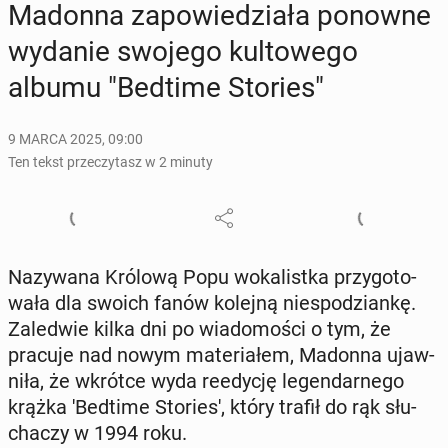
Madonna za­po­wie­dzia­ła ponowne
wydanie swojego kul­to­we­go
albumu "Bedtime Stories"
9 MARCA 2025, 09:00
Ten tekst przeczytasz w 2 minuty
Na­zy­wa­na Królową Popu wo­ka­list­ka przy­go­to­
wa­ła dla swoich fanów kolejną nie­spo­dzian­kę.
Za­le­d­wie kilka dni po wia­do­mo­ści o tym, że
pracuje nad nowym ma­te­ria­łem, Madonna ujaw­
ni­ła, że wkrótce wyda re­edy­cję le­gen­dar­ne­go
krążka 'Bed­ti­me Sto­rie­s', który trafił do rąk słu­
cha­czy w 1994 roku.