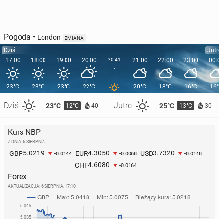
Pogoda
•
London
ZMIANA
Dziś
Jutr
17:00
18:00
19:00
20:00
20:41
21:00
22:00
23:00
00:
23°C
23°C
23°C
22°C
20°C
18°C
16°C
16
Dziś
Jutro
23°C
25°C
12°C
13°C
40
30
Kurs NBP
Z DNIA: 6 SIERPNIA
5.0219
4.3050
3.7320
GBP
EUR
USD
-0.0144
-0.0068
-0.0148
4.6080
CHF
-0.0164
Forex
AKTUALIZACJA:
6 SIERPNIA, 17:10