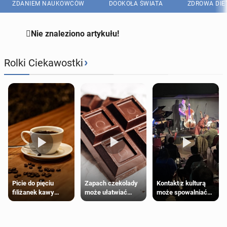
ZDANIEM NAUKOWCÓW
DOOKOŁA ŚWIATA
ZDROWA DIE

Nie znaleziono artykułu!
›
Rolki Ciekawostki
Zapach czekolady
Kontakt z kulturą
Picie do pięciu
może ułatwiać
może spowalniać
filiżanek kawy
trening siłowy
starzenie
dziennie jest
bezpieczne dla
większości