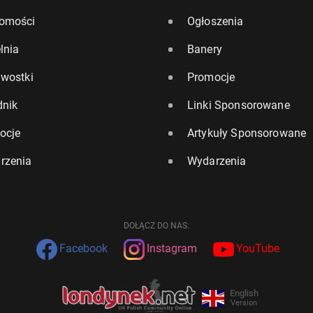
omości
Ogłoszenia
lnia
Banery
awostki
Promocje
dnik
Linki Sponsorowane
ocje
Artykuły Sponsorowane
rzenia
Wydarzenia
DOŁĄCZ DO NAS:
Facebook
Instagram
YouTube
English
Version