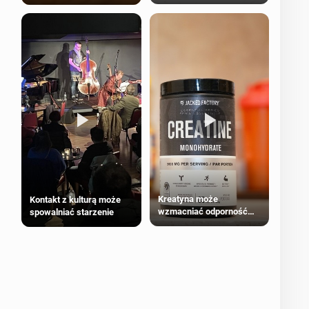
bezpieczne dla
większości dorosłych
Kreatyna może
Kontakt z kulturą może
wzmacniać odporność
spowalniać starzenie
przeciw nowotworom