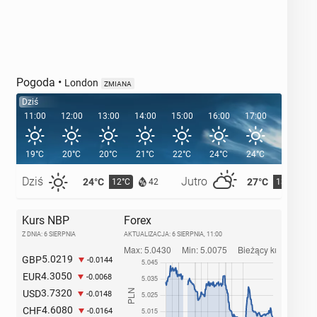
Pogoda
•
London
ZMIANA
Dziś
11:00
12:00
13:00
14:00
15:00
16:00
17:00
18:00
19°C
20°C
20°C
21°C
22°C
24°C
24°C
24°C
Dziś
Jutro
24°C
27°C
12°C
13°C
42
Kurs NBP
Forex
Z DNIA: 6 SIERPNIA
AKTUALIZACJA:
6 SIERPNIA, 11:00
5.0219
GBP
-0.0144
4.3050
EUR
-0.0068
3.7320
USD
-0.0148
4.6080
CHF
-0.0164