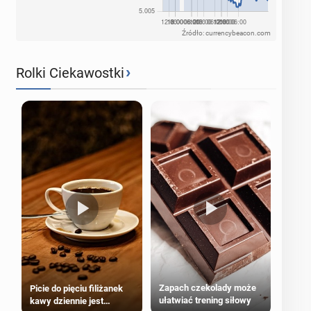
Źródło: currencybeacon.com
›
Rolki Ciekawostki
Zapach czekolady może
Picie do pięciu filiżanek
ułatwiać trening siłowy
kawy dziennie jest