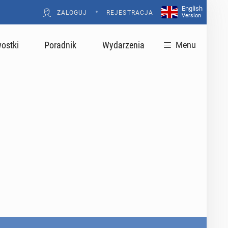
English
•
ZALOGUJ
REJESTRACJA
Version
ostki
Poradnik
Wydarzenia
Menu