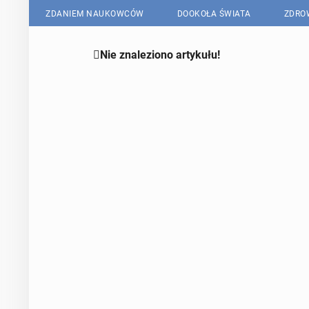
ZDANIEM NAUKOWCÓW
DOOKOŁA ŚWIATA
ZDRO

Nie znaleziono artykułu!