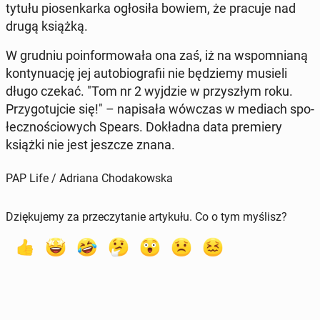
tytułu pio­sen­kar­ka ogło­si­ła bowiem, że pracuje nad
drugą książką.
W grudniu po­in­for­mo­wa­ła ona zaś, iż na wspo­mnia­ną
kon­ty­nu­ację jej au­to­bio­gra­fii nie bę­dzie­my musieli
długo czekać. "Tom nr 2 wyjdzie w przy­szłym roku.
Przy­go­tuj­cie się!" – na­pi­sa­ła wówczas w mediach spo­
łecz­no­ścio­wych Spears. Do­kład­na data pre­mie­ry
książki nie jest jeszcze znana.
PAP Life / Adriana Chodakowska
Dziękujemy za przeczytanie artykułu. Co o tym myślisz?