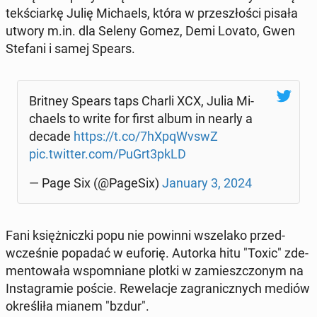
tek­ściar­kę Julię Mi­cha­els, która w prze­szło­ści pisała
utwory m.in. dla Seleny Gomez, Demi Lovato, Gwen
Stefani i samej Spears.
Britney Spears taps Charli XCX, Julia Mi­
cha­els to write for first album in nearly a
decade
https://t.co/7hXpqWvswZ
pic.twitter.com/PuGrt3pkLD
— Page Six (@PageSix)
January 3, 2024
Fani księż­nicz­ki popu nie powinni wsze­la­ko przed­
wcze­śnie popadać w euforię. Autorka hitu "Toxic" zde­
men­to­wa­ła wspo­mnia­ne plotki w za­miesz­czo­nym na
In­sta­gra­mie poście. Re­we­la­cje za­gra­nicz­nych mediów
okre­śli­ła mianem "bzdur".