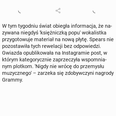
W tym ty­go­dniu świat obiegła in­for­ma­cja, że na­
zy­wa­na niegdyś 'k­sięż­nicz­ką popu' wo­ka­list­ka
przy­go­to­wu­je ma­te­riał na nową płytę. Spears nie
po­zo­sta­wi­ła tych re­we­la­cji bez od­po­wie­dzi.
Gwiazda opu­bli­ko­wa­ła na In­sta­gra­mie post, w
którym ka­te­go­rycz­nie za­prze­czy­ła wspo­mnia­
nym plotkom. 'Nigdy nie wrócę do prze­my­słu
mu­zycz­ne­go' – zarzeka się zdo­byw­czy­ni nagrody
Grammy.