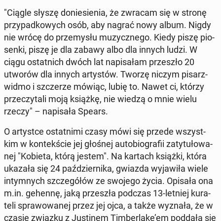
"Ciągle słyszę do­nie­sie­nia, że zwracam się w stronę
przy­pad­ko­wych osób, aby nagrać nowy album. Nigdy
nie wrócę do prze­my­słu mu­zycz­ne­go. Kiedy piszę pio­
sen­ki, piszę je dla zabawy albo dla innych ludzi. W
ciągu ostat­nich dwóch lat na­pi­sa­łam prze­szło 20
utworów dla innych ar­ty­stów. Tworzę niczym pisarz-
widmo i szcze­rze mówiąc, lubię to. Nawet ci, którzy
prze­czy­ta­li moją książkę, nie wiedzą o mnie wielu
rzeczy" – na­pi­sa­ła Spears.
O ar­ty­st­ce ostat­ni­mi czasy mówi się przede wszyst­
kim w kon­tek­ście jej głośnej au­to­bio­gra­fii za­ty­tu­ło­wa­
nej "Kobieta, którą jestem". Na kartach książki, która
ukazała się 24 paź­dzier­ni­ka, gwiazda wy­ja­wi­ła wiele
in­tym­nych szcze­gó­łów ze swojego życia. Opisała ona
m.in. gehennę, jaką prze­szła podczas 13-letniej ku­ra­
te­li spra­wo­wa­nej przez jej ojca, a także wyznała, że w
czasie związku z Ju­sti­nem Tim­ber­la­ke’em poddała się