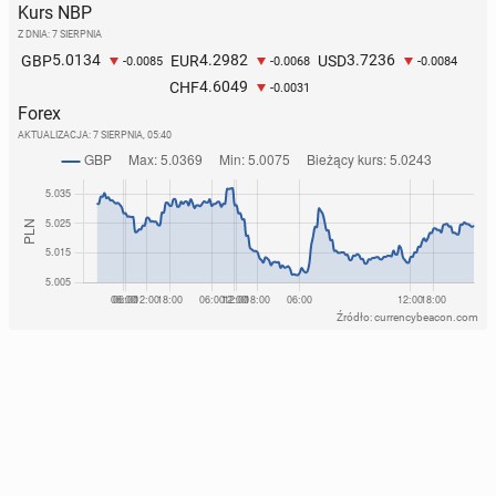
Kurs NBP
Z DNIA: 7 SIERPNIA
5.0134
4.2982
3.7236
GBP
EUR
USD
-0.0085
-0.0068
-0.0084
4.6049
CHF
-0.0031
Forex
AKTUALIZACJA:
7 SIERPNIA, 05:40
Źródło: currencybeacon.com