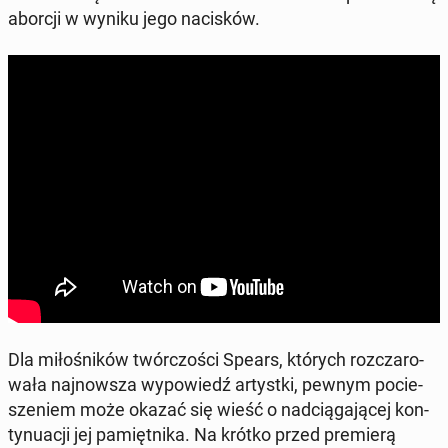
aborcji w wyniku jego na­ci­sków.
Dla mi­ło­śni­ków twór­czo­ści Spears, których roz­cza­ro­
wa­ła naj­now­sza wy­po­wiedź ar­tyst­ki, pewnym po­cie­
sze­niem może okazać się wieść o nad­cią­ga­ją­cej kon­
ty­nu­acji jej pa­mięt­ni­ka. Na krótko przed pre­mie­rą