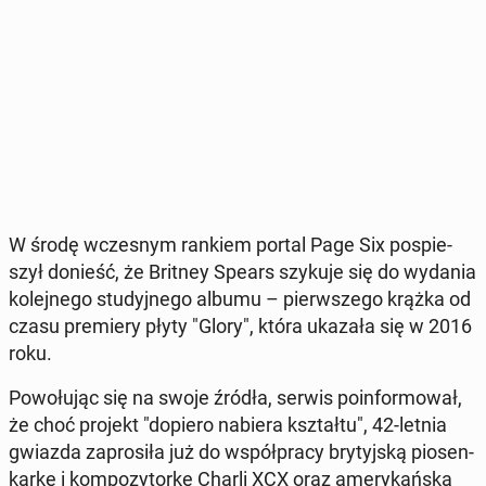
W środę wcze­snym rankiem portal Page Six po­spie­
szył donieść, że Britney Spears szykuje się do wydania
ko­lej­ne­go stu­dyj­ne­go albumu – pierw­sze­go krążka od
czasu pre­mie­ry płyty "Glory", która ukazała się w 2016
roku.
Po­wo­łu­jąc się na swoje źródła, serwis po­in­for­mo­wał,
że choć projekt "dopiero nabiera kształ­tu", 42-letnia
gwiazda za­pro­si­ła już do współ­pra­cy bry­tyj­ską pio­sen­
kar­kę i kom­po­zy­tor­kę Charli XCX oraz ame­ry­kań­ską