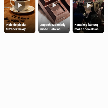
Zapach czekolady
Kontakt z kulturą
Picie do pięciu
może ułatwiać
może spowalniać
filiżanek kawy
trening siłowy
starzenie
dziennie jest
bezpieczne dla
większości
dorosłych