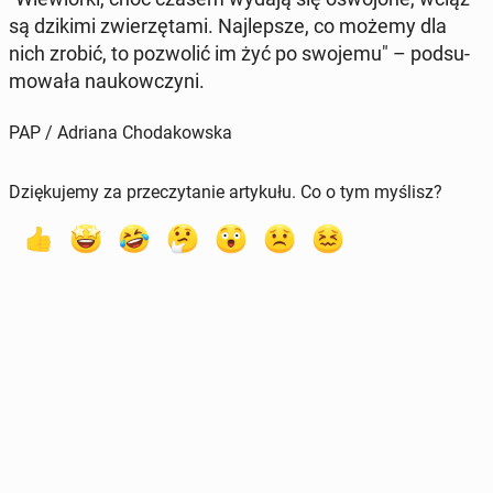
są dzikimi zwie­rzę­ta­mi. Naj­lep­sze, co możemy dla
nich zrobić, to po­zwo­lić im żyć po swojemu" – pod­su­
mo­wa­ła na­ukow­czy­ni.
PAP / Adriana Chodakowska
Dziękujemy za przeczytanie artykułu. Co o tym myślisz?