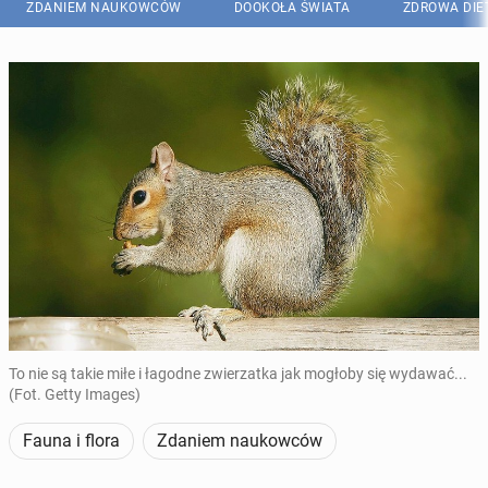
ZDANIEM NAUKOWCÓW
DOOKOŁA ŚWIATA
ZDROWA DIE
To nie są takie miłe i łagodne zwierzatka jak mogłoby się wydawać...
(Fot. Getty Images)
Fauna i flora
Zdaniem naukowców