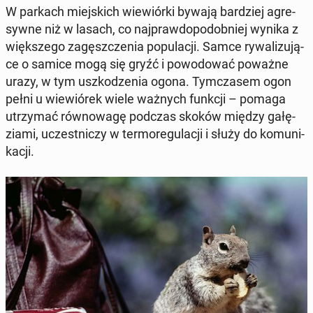
W parkach miej­skich wie­wiór­ki bywają bar­dziej agre­
syw­ne niż w lasach, co naj­praw­do­po­dob­niej wynika z
więk­sze­go za­gęsz­cze­nia po­pu­la­cji. Samce ry­wa­li­zu­ją­
ce o samice mogą się gryźć i po­wo­do­wać poważne
urazy, w tym uszko­dze­nia ogona. Tym­cza­sem ogon
pełni u wie­wió­rek wiele ważnych funkcji – pomaga
utrzy­mać rów­no­wa­gę podczas skoków między ga­łę­
zia­mi, uczest­ni­czy w ter­mo­re­gu­la­cji i służy do ko­mu­ni­
ka­cji.