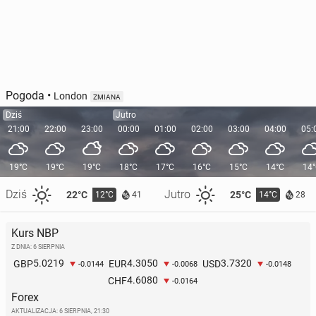
Pogoda
•
London
ZMIANA
Dziś
Jutro
21:00
22:00
23:00
00:00
01:00
02:00
03:00
04:00
05:
19°C
19°C
19°C
18°C
17°C
16°C
15°C
14°C
14
Dziś
Jutro
22°C
25°C
12°C
14°C
41
28
Kurs NBP
Z DNIA: 6 SIERPNIA
5.0219
4.3050
3.7320
GBP
EUR
USD
-0.0144
-0.0068
-0.0148
4.6080
CHF
-0.0164
Forex
AKTUALIZACJA:
6 SIERPNIA, 21:30