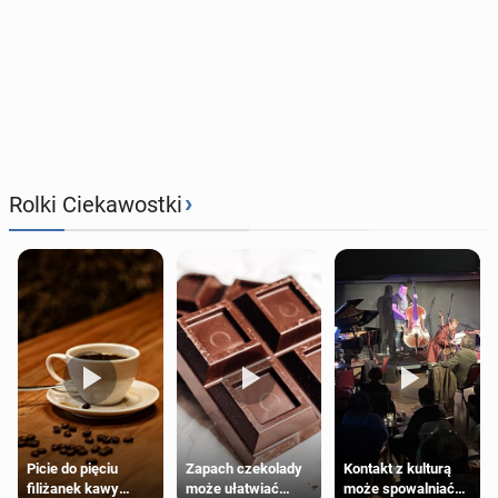
›
Rolki Ciekawostki
Zapach czekolady
Kontakt z kulturą
Picie do pięciu
może ułatwiać
może spowalniać
filiżanek kawy