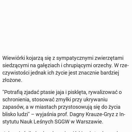
Wie­wiór­ki kojarzą się z sym­pa­tycz­ny­mi zwie­rzę­ta­mi
sie­dzą­cy­mi na ga­łę­ziach i chru­pią­cy­mi orzechy. W rze­
czy­wi­sto­ści jednak ich życie jest znacz­nie bar­dziej
złożone.
"Po­tra­fią zjadać ptasie jaja i pi­sklę­ta, ry­wa­li­zo­wać o
schro­nie­nia, sto­so­wać zmyłki przy ukry­wa­niu
zapasów, a w mia­stach przy­sto­so­wu­ją się do życia
blisko ludzi" – wy­ja­śnia prof. Dagny Krauze-Gryz z In­
sty­tu­tu Nauk Leśnych SGGW w War­sza­wie.