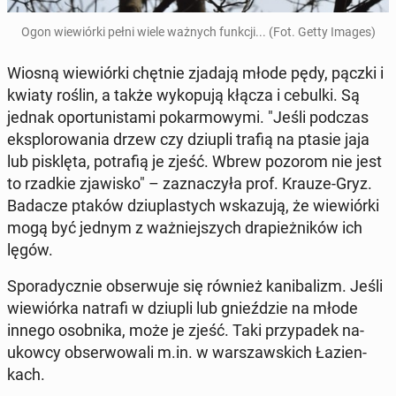
Ogon wie­wiór­ki pełni wiele ważnych funkcji... (Fot. Getty Images)
Wiosną wie­wiór­ki chętnie zjadają młode pędy, pączki i
kwiaty roślin, a także wy­ko­pu­ją kłącza i cebulki. Są
jednak opor­tu­ni­sta­mi po­kar­mo­wy­mi. "Jeśli podczas
eks­plo­ro­wa­nia drzew czy dziupli trafią na ptasie jaja
lub pi­sklę­ta, po­tra­fią je zjeść. Wbrew pozorom nie jest
to rzadkie zja­wi­sko" – za­zna­czy­ła prof. Krauze-Gryz.
Badacze ptaków dziu­pla­stych wska­zu­ją, że wie­wiór­ki
mogą być jednym z waż­niej­szych dra­pież­ni­ków ich
lęgów.
Spo­ra­dycz­nie ob­ser­wu­je się również ka­ni­ba­lizm. Jeśli
wie­wiór­ka natrafi w dziupli lub gnieź­dzie na młode
innego osob­ni­ka, może je zjeść. Taki przy­pa­dek na­
ukow­cy ob­ser­wo­wa­li m.in. w war­szaw­skich Ła­zien­
kach.