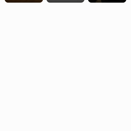
trening siłowy
starzenie
dziennie jest
bezpieczne dla
większości
dorosłych