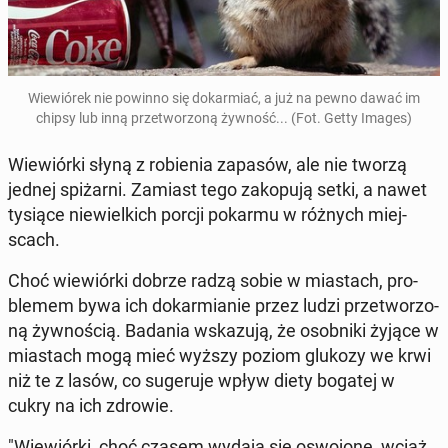
Wie­wió­rek nie powinno się do­kar­miać, a już na pewno dawać im
chipsy lub inną prze­two­rzo­ną żywność... (Fot. Getty Images)
Wie­wiór­ki słyną z ro­bie­nia zapasów, ale nie tworzą
jednej spi­żar­ni. Zamiast tego za­ko­pu­ją setki, a nawet
tysiące nie­wiel­kich porcji pokarmu w różnych miej­
scach.
Choć wie­wiór­ki dobrze radzą sobie w mia­stach, pro­
ble­mem bywa ich do­kar­mia­nie przez ludzi prze­two­rzo­
ną żyw­no­ścią. Badania wska­zu­ją, że osob­ni­ki żyjące w
mia­stach mogą mieć wyższy poziom glukozy we krwi
niż te z lasów, co su­ge­ru­je wpływ diety bogatej w
cukry na ich zdrowie.
"Wie­wiór­ki, choć czasem wydają się oswo­jo­ne, wciąż