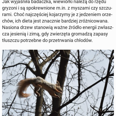
Jak wy­ja­śni­ła ba­dacz­ka, wie­wiór­ki należą do rzędu
gryzoni i są spo­krew­nio­ne m.in. z myszami czy szczu­
ra­mi. Choć naj­czę­ściej ko­ja­rzy­my je z je­dze­niem orze­
chów, ich dieta jest znacz­nie bar­dziej zróż­ni­co­wa­na.
Nasiona drzew sta­no­wią ważne źródło energii zwłasz­
cza je­sie­nią i zimą, gdy zwie­rzę­ta gro­ma­dzą zapasy
tłusz­czu po­trzeb­ne do prze­trwa­nia chłodów.