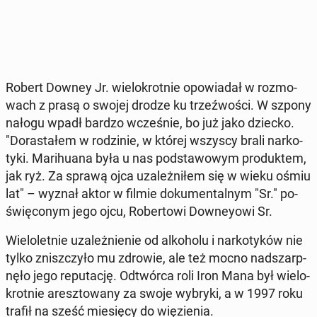
Robert Downey Jr. wie­lo­krot­nie opo­wia­dał w roz­mo­
wach z prasą o swojej drodze ku trzeź­wo­ści. W szpony
nałogu wpadł bardzo wcze­śnie, bo już jako dziecko.
"Do­ra­sta­łem w ro­dzi­nie, w której wszyscy brali nar­ko­
ty­ki. Ma­ri­hu­ana była u nas pod­sta­wo­wym pro­duk­tem,
jak ryż. Za sprawą ojca uza­leż­ni­łem się w wieku ośmiu
lat" – wyznał aktor w filmie do­ku­men­tal­nym "Sr." po­
świę­co­nym jego ojcu, Ro­ber­to­wi Do­wney­owi Sr.
Wie­lo­let­nie uza­leż­nie­nie od al­ko­ho­lu i nar­ko­ty­ków nie
tylko znisz­czy­ło mu zdrowie, ale też mocno nad­szarp­
nę­ło jego re­pu­ta­cję. Od­twór­ca roli Iron Mana był wie­lo­
krot­nie aresz­to­wa­ny za swoje wybryki, a w 1997 roku
trafił na sześć mie­się­cy do wię­zie­nia.