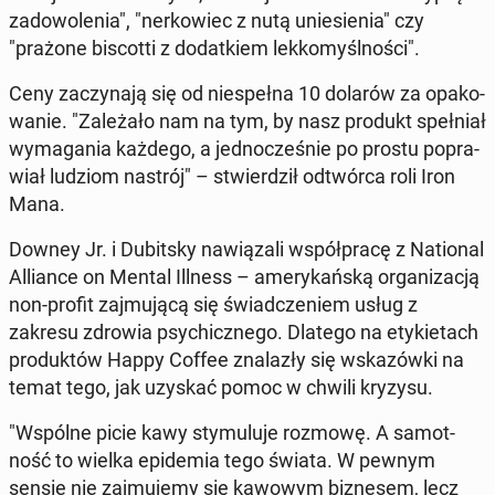
za­do­wo­le­nia", "ner­ko­wiec z nutą unie­sie­nia" czy
"prażone bi­scot­ti z do­dat­kiem lek­ko­myśl­no­ści".
Ceny za­czy­na­ją się od nie­speł­na 10 dolarów za opa­ko­
wa­nie. "Za­le­ża­ło nam na tym, by nasz produkt speł­niał
wy­ma­ga­nia każdego, a jed­no­cze­śnie po prostu po­pra­
wiał ludziom nastrój" – stwier­dził od­twór­ca roli Iron
Mana.
Downey Jr. i Du­bit­sky na­wią­za­li współ­pra­cę z Na­tio­nal
Al­lian­ce on Mental Illness – ame­ry­kań­ską or­ga­ni­za­cją
non-profit zaj­mu­ją­cą się świad­cze­niem usług z
zakresu zdrowia psy­chicz­ne­go. Dlatego na ety­kie­tach
pro­duk­tów Happy Coffee zna­la­zły się wska­zów­ki na
temat tego, jak uzyskać pomoc w chwili kryzysu.
"Wspólne picie kawy sty­mu­lu­je rozmowę. A sa­mot­
ność to wielka epi­de­mia tego świata. W pewnym
sensie nie zaj­mu­je­my się kawowym biz­ne­sem, lecz