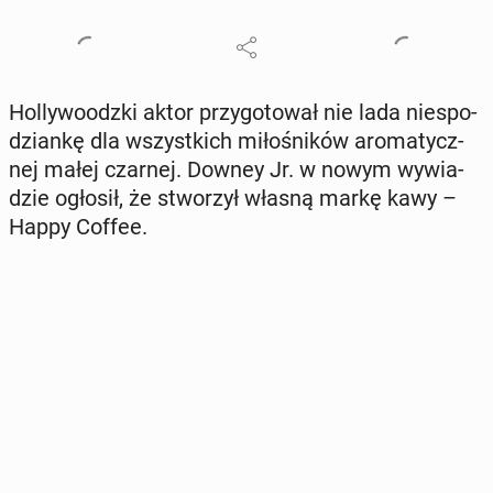
Hol­ly­wo­odz­ki aktor przy­go­to­wał nie lada nie­spo­
dzian­kę dla wszyst­kich mi­ło­śni­ków aro­ma­tycz­
nej małej czarnej. Downey Jr. w nowym wy­wia­
dzie ogłosił, że stwo­rzył własną markę kawy –
Happy Coffee.