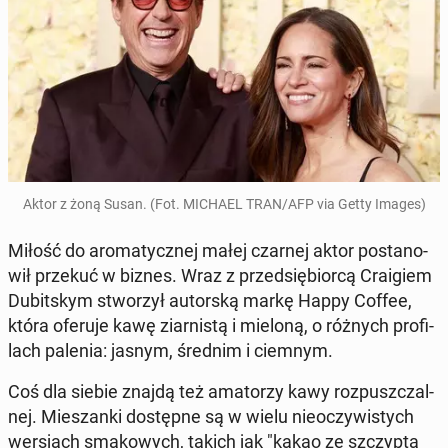
Aktor z żoną Susan. (Fot. MICHAEL TRAN/AFP via Getty Images)
Miłość do aro­ma­tycz­nej małej czarnej aktor po­sta­no­
wił przekuć w biznes. Wraz z przed­się­bior­cą Cra­igiem
Du­bit­skym stwo­rzył au­tor­ską markę Happy Coffee,
która oferuje kawę ziar­ni­stą i mieloną, o różnych pro­fi­
lach palenia: jasnym, średnim i ciemnym.
Coś dla siebie znajdą też ama­to­rzy kawy roz­pusz­czal­
nej. Mie­szan­ki do­stęp­ne są w wielu nie­oczy­wi­stych
wer­sjach sma­ko­wych, takich jak "kakao ze szczyp­tą