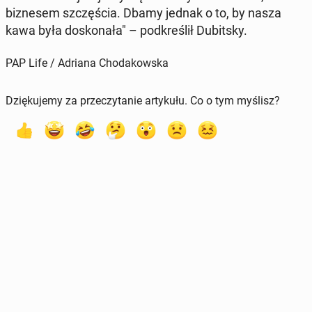
biz­ne­sem szczę­ścia. Dbamy jednak o to, by nasza
kawa była do­sko­na­ła" – pod­kre­ślił Du­bit­sky.
PAP Life / Adriana Chodakowska
Dziękujemy za przeczytanie artykułu. Co o tym myślisz?