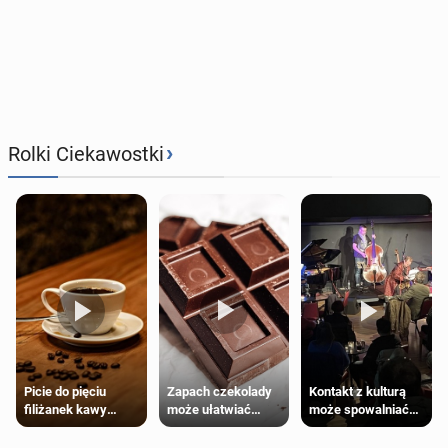
›
Rolki Ciekawostki
Zapach czekolady
Kontakt z kulturą
Picie do pięciu
może ułatwiać
może spowalniać
filiżanek kawy
trening siłowy
starzenie
dziennie jest
bezpieczne dla