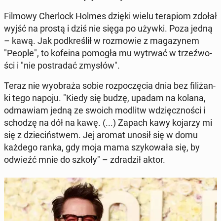
Filmowy Cher­lock Holmes dzięki wielu te­ra­piom zdołał
wyjść na prostą i dziś nie sięga po używki. Poza jedną
– kawą. Jak pod­kre­ślił w roz­mo­wie z ma­ga­zy­nem
"People", to kofeina pomogła mu wytrwać w trzeź­wo­
ści i "nie po­stra­dać zmysłów".
Teraz nie wy­obra­ża sobie roz­po­czę­cia dnia bez fi­li­żan­
ki tego napoju. "Kiedy się budzę, upadam na kolana,
od­ma­wiam jedną ze swoich modlitw wdzięcz­no­ści i
schodzę na dół na kawę. (...) Zapach kawy kojarzy mi
się z dzie­ciń­stwem. Jej aromat unosił się w domu
każdego ranka, gdy moja mama szy­ko­wa­ła się, by
odwieźć mnie do szkoły" – zdra­dził aktor.