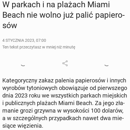
W parkach i na plażach Miami
Beach nie wolno już palić pa­pie­ro­
sów
4 STYCZNIA 2023, 07:00
Ten tekst przeczytasz w mniej niż minutę
Ka­te­go­rycz­ny zakaz palenia pa­pie­ro­sów i innych
wyrobów ty­to­nio­wych obo­wią­zu­je od pierw­sze­go
dnia 2023 roku we wszyst­kich parkach miej­skich
i pu­blicz­nych plażach Miami Beach. Za jego zła­
ma­nie grozi grzywna w wy­so­ko­ści 100 dolarów,
a w szcze­gól­nych przy­pad­kach nawet dwa mie­
sią­ce wię­zie­nia.