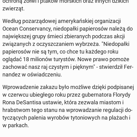
ochroną żółwi i ptaków mor­skich oraz innych dzikich
zwie­rząt.
Według po­za­rzą­do­wej ame­ry­kań­skiej or­ga­ni­za­cji
Ocean Con­se­rvan­cy, nie­do­pał­ki pa­pie­ro­sów należą do
naj­więk­szej grupy śmieci zbie­ra­nych podczas akcji
zwią­za­nych z oczysz­cza­niem wy­brze­ża. "Nie­do­pał­ki
pa­pie­ro­sów nie są tym, co chce tu każdego roku
oglądać 18 mi­lio­nów tu­ry­stów. Nowe prawo pomoże
za­cho­wać nasz raj czystym i pięknym" - stwier­dził Fer­
nan­dez w oświad­cze­niu.
Wpro­wa­dze­nie zakazu było możliwe dzięki pod­pi­sa­nej
w czerwcu ubie­głe­go roku przez gu­ber­na­to­ra Florydy
Rona De­San­ti­sa ustawie, która zezwala miastom i
hrab­stwom tego stanu na wpro­wa­dza­nie re­gu­la­cji do­
ty­czą­cych palenia wyrobów ty­to­nio­wych na plażach i
w parkach.