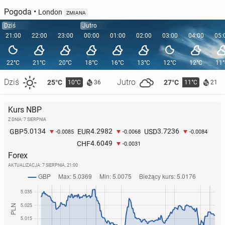
Pogoda
•
London
ZMIANA
Dziś
Jutro
21:00
22:00
23:00
00:00
01:00
02:00
03:00
04:00
05:
22°C
21°C
20°C
18°C
16°C
13°C
12°C
12°C
11
Dziś
Jutro
25°C
27°C
10°C
11°C
36
21
Kurs NBP
Z DNIA: 7 SIERPNIA
5.0134
4.2982
3.7236
GBP
EUR
USD
-0.0085
-0.0068
-0.0084
4.6049
CHF
-0.0031
Forex
AKTUALIZACJA:
7 SIERPNIA, 21:00