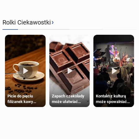
›
Rolki Ciekawostki
Zapach czekolady
Kontakt z kulturą
Picie do pięciu
może ułatwiać
może spowalniać
filiżanek kawy
trening siłowy
starzenie
dziennie jest
bezpieczne dla
większości
dorosłych