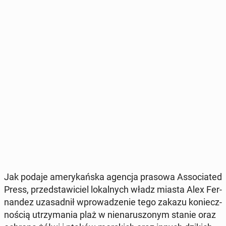
Jak podaje ame­ry­kań­ska agencja prasowa As­so­cia­ted
Press, przed­sta­wi­ciel lo­kal­nych władz miasta Alex Fer­
nan­dez uza­sad­nił wpro­wa­dze­nie tego zakazu ko­niecz­
no­ścią utrzy­ma­nia plaż w nie­na­ru­szo­nym stanie oraz