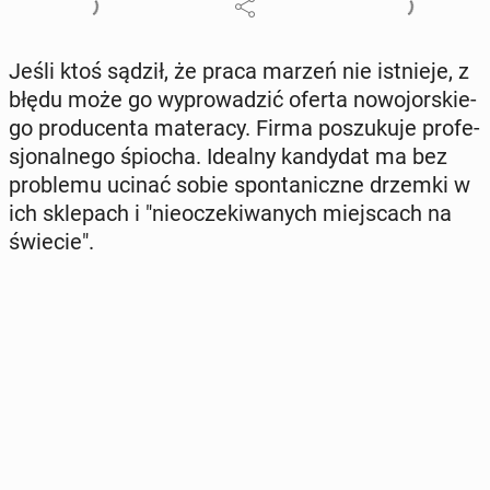
Jeśli ktoś sądził, że praca marzeń nie ist­nie­je, z
błędu może go wy­pro­wa­dzić oferta no­wo­jor­skie­
go pro­du­cen­ta ma­te­ra­cy. Firma po­szu­ku­je pro­fe­
sjo­nal­ne­go śpiocha. Idealny kan­dy­dat ma bez
pro­ble­mu ucinać sobie spon­ta­nicz­ne drzemki w
ich skle­pach i "nie­ocze­ki­wa­nych miej­scach na
świecie".