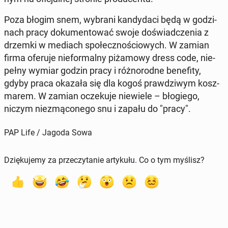
Poza błogim snem, wybrani kan­dy­da­ci będą w go­dzi­
nach pracy do­ku­men­to­wać swoje do­świad­cze­nia z
drzemki w mediach spo­łecz­no­ścio­wych. W zamian
firma oferuje nie­for­mal­ny pi­ża­mo­wy dress code, nie­
peł­ny wymiar godzin pracy i róż­no­rod­ne be­ne­fi­ty,
gdyby praca okazała się dla kogoś praw­dzi­wym kosz­
ma­rem. W zamian ocze­ku­je nie­wie­le – bło­gie­go,
niczym nie­zmą­co­ne­go snu i zapału do "pracy".
PAP Life / Jagoda Sowa
Dziękujemy za przeczytanie artykułu. Co o tym myślisz?