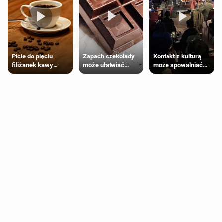
Zapach czekolady
Kontakt z kulturą
Picie do pięciu
może ułatwiać
może spowalniać
filiżanek kawy
trening siłowy
starzenie
dziennie jest
bezpieczne dla
większości
dorosłych