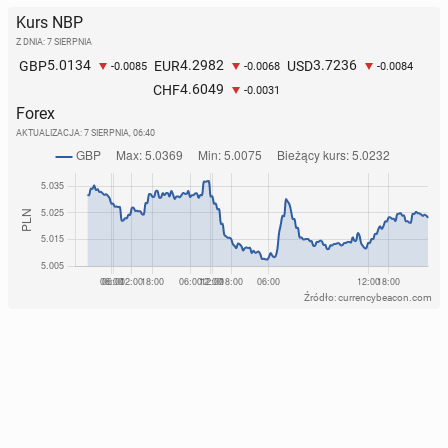
Kurs NBP
Z DNIA: 7 SIERPNIA
5.0134
4.2982
3.7236
GBP
EUR
USD
-0.0085
-0.0068
-0.0084
4.6049
CHF
-0.0031
Forex
AKTUALIZACJA:
7 SIERPNIA, 06:40
Źródło: currencybeacon.com