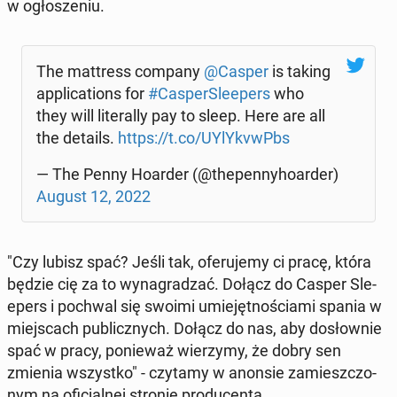
w ogło­sze­niu.
The mat­tress company
@Casper
is taking
ap­pli­ca­tions for
#Ca­sper­Sle­epers
who
they will li­te­ral­ly pay to sleep. Here are all
the details.
https://t.co/UY­lY­kvwPbs
— The Penny Hoarder (@the­pen­ny­ho­ar­der)
August 12, 2022
"Czy lubisz spać? Jeśli tak, ofe­ru­je­my ci pracę, która
będzie cię za to wy­na­gra­dzać. Dołącz do Casper Sle­
epers i pochwal się swoimi umie­jęt­no­ścia­mi spania w
miej­scach pu­blicz­nych. Dołącz do nas, aby do­słow­nie
spać w pracy, po­nie­waż wie­rzy­my, że dobry sen
zmienia wszyst­ko" - czytamy w anonsie za­miesz­czo­
nym na ofi­cjal­nej stronie pro­du­cen­ta.