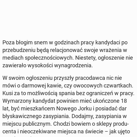
Poza błogim snem w go­dzi­nach pracy kan­dy­da­ci po
prze­bu­dze­niu będą re­la­cjo­no­wać swoje wra­że­nia w
mediach spo­łecz­no­ścio­wych. Nie­ste­ty, ogło­sze­nie nie
za­wie­ra­ło wy­so­ko­ści wy­na­gro­dze­nia.
W swoim ogło­sze­niu przy­szły pra­co­daw­ca nic nie
mówi o dar­mo­wej kawie, czy owo­co­wych czwart­kach.
Kusi za to moż­li­wo­ścią spania bez ogra­ni­czeń w pracy.
Wy­ma­rzo­ny kan­dy­dat po­wi­nien mieć ukoń­czo­ne 18
lat, być miesz­kań­cem Nowego Jorku i po­sia­dać dar
bły­ska­wicz­ne­go za­sy­pia­nia. Dodajmy, za­sy­pia­nia w
miejscu pu­blicz­nym. Chodzi bowiem o sklepy pro­du­
cen­ta i nie­ocze­ki­wa­ne miejsca na świecie – jak ujęto