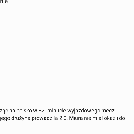
nie.
­dząc na boisko w 82. minucie wy­jaz­do­we­go meczu
 jego drużyna pro­wa­dzi­ła 2:0. Miura nie miał okazji do
.