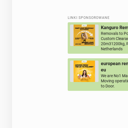
LINKI SPONSOROWANE
Kanguro Remo
Removals to Po
Custom Clearan
20m31200kg, R
Netherlands
european rem
eu
We are No1 Man
Moving operati
to Door.