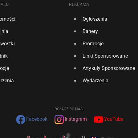
TALU
REKLAMA
omości
Ogłoszenia
lnia
Banery
awostki
Promocje
dnik
Linki Sponsorowane
ocje
Artykuły Sponsorowane
rzenia
Wydarzenia
DOŁĄCZ DO NAS:
Facebook
Instagram
YouTube