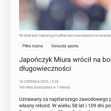
58-latek jest najstarszym piłkarzem zawodowym na świecie.
Piłka nożna
Gwiazdy sportu
Ja­poń­czyk Miura wrócił na bois
dłu­go­wiecz­no­ści
16 CZERWCA 2025, 12:30
Ten tekst przeczytasz w 1 minutę
Uzna­wa­ny za naj­star­sze­go za­wo­do­we­go p
własny rekord. W wieku 58 lat i 109 dni po r