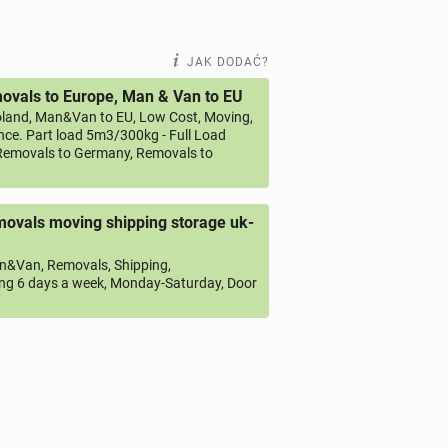
JAK DODAĆ?
vals to Europe, Man & Van to EU
land, Man&Van to EU, Low Cost, Moving,
ce. Part load 5m3/300kg - Full Load
emovals to Germany, Removals to
ovals moving shipping storage uk-
&Van, Removals, Shipping,
ng 6 days a week, Monday-Saturday, Door