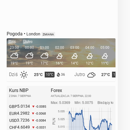
Pogoda
•
London
ZMIANA
Dziś
Jutro
23:00
00:00
01:00
02:00
03:00
04:00
05:00
05:35
19°C
19°C
17°C
16°C
14°C
12°C
11°C
Dziś
Jutro
25°C
27°C
10°C
11°C
36
Kurs NBP
Forex
Z DNIA: 7 SIERPNIA
AKTUALIZACJA:
7 SIERPNIA, 22:00
5.0134
GBP
-0.0085
4.2982
EUR
-0.0068
3.7236
USD
-0.0084
4.6049
CHF
-0.0031