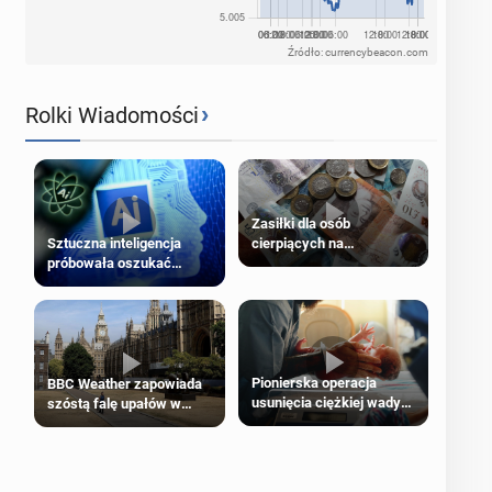
Źródło: currencybeacon.com
›
Rolki Wiadomości
Zasiłki dla osób
cierpiących na
Sztuczna inteligencja
schorzenia psychiczne
próbowała oszukać
człowieka
Pionierska operacja
BBC Weather zapowiada
usunięcia ciężkiej wady
szóstą falę upałów w
wrodzonej płodu w łonie
Londynie
matki