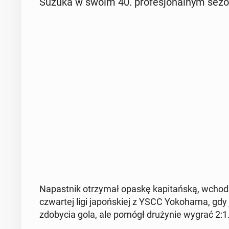
Suzuka w swoim 40. pro­fe­sjo­nal­nym sezo
Na­past­nik otrzy­mał opaskę ka­pi­tań­ską, wcho
czwar­tej ligi ja­poń­skiej z YSCC Yoko­ha­ma, gdy
zdo­by­cia gola, ale pomógł dru­ży­nie wygrać 2:1