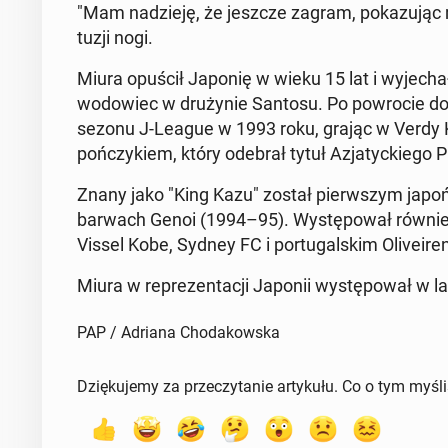
"Mam na­dzie­ję, że jeszcze zagram, po­ka­zu­jąc m
tu­zji nogi.
Miura opuścił Japonię w wieku 15 lat i wy­je­chał 
wo­do­wiec w dru­ży­nie Santosu. Po po­wro­cie do 
sezonu J-League w 1993 roku, grając w Verdy K
poń­czy­kiem, który odebrał tytuł Azja­tyc­kie­go P
Znany jako "King Kazu" został pierw­szym ja­poń­s
barwach Genoi (1994–95). Wy­stę­po­wał równie
Vissel Kobe, Sydney FC i por­tu­gal­skim Oli­ve­iren
Miura w re­pre­zen­ta­cji Japonii wy­stę­po­wał w
PAP / Adriana Chodakowska
Dziękujemy za przeczytanie artykułu. Co o tym myśl