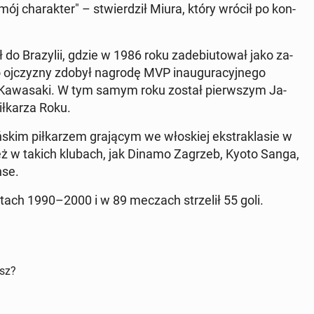
ój cha­rak­ter" – stwier­dził Miura, który wrócił po kon­
do Bra­zy­lii, gdzie w 1986 roku za­de­biu­to­wał jako za­
oj­czy­zny zdobył nagrodę MVP in­au­gu­ra­cyj­ne­go
a­wa­sa­ki. W tym samym roku został pierw­szym Ja­
ił­ka­rza Roku.
kim pił­ka­rzem gra­ją­cym we wło­skiej eks­tra­kla­sie w
ż w takich klubach, jak Dinamo Zagrzeb, Kyoto Sanga,
­se.
 latach 1990–2000 i w 89 meczach strze­lił 55 goli.
isz?