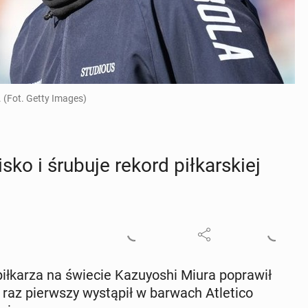
 (Fot. Getty Images)
ko i śrubuje rekord pił­kar­skiej
ił­ka­rza na świecie Ka­zuy­oshi Miura po­pra­wił
az pierw­szy wy­stą­pił w barwach Atle­ti­co