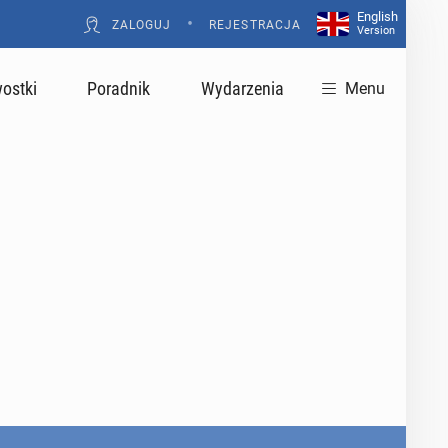
English
•
ZALOGUJ
REJESTRACJA
Version
ostki
Poradnik
Wydarzenia
Menu