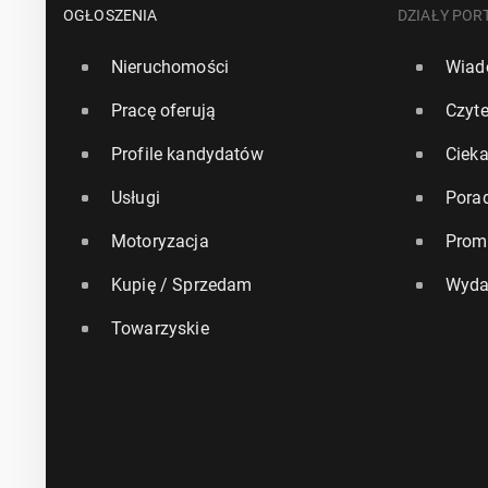
OGŁOSZENIA
DZIAŁY POR
Nieruchomości
Wiad
Pracę oferują
Czyte
Profile kandydatów
Ciek
Usługi
Pora
Motoryzacja
Prom
Kupię / Sprzedam
Wyda
Towarzyskie