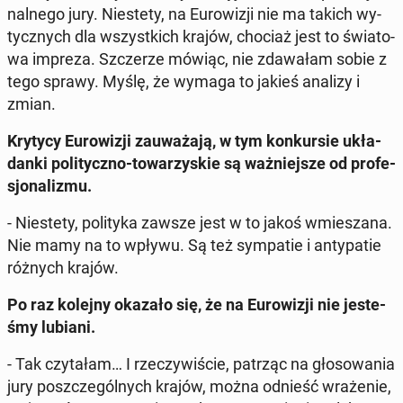
nal­ne­go jury. Nie­ste­ty, na Eu­ro­wi­zji nie ma takich wy­
tycz­nych dla wszyst­kich krajów, chociaż jest to świa­to­
wa impreza. Szcze­rze mówiąc, nie zda­wa­łam sobie z
tego sprawy. Myślę, że wymaga to jakieś analizy i
zmian.
Krytycy Eu­ro­wi­zji za­uwa­ża­ją, w tym kon­kur­sie ukła­
dan­ki po­li­tycz­no-to­wa­rzy­skie są waż­niej­sze od pro­fe­
sjo­na­li­zmu.
- Nie­ste­ty, po­li­ty­ka zawsze jest w to jakoś wmie­sza­na.
Nie mamy na to wpływu. Są też sym­pa­tie i an­ty­pa­tie
różnych krajów.
Po raz kolejny okazało się, że na Eu­ro­wi­zji nie je­ste­
śmy lubiani.
- Tak czy­ta­łam… I rze­czy­wi­ście, patrząc na gło­so­wa­nia
jury po­szcze­gól­nych krajów, można odnieść wra­że­nie,