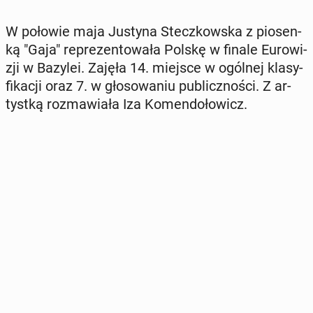
W połowie maja Justyna Stecz­kow­ska z pio­sen­
ką "Gaja" re­pre­zen­to­wa­ła Polskę w finale Eu­ro­wi­
zji w Bazylei. Zajęła 14. miejsce w ogólnej kla­sy­
fi­ka­cji oraz 7. w gło­so­wa­niu pu­blicz­no­ści. Z ar­
tyst­ką roz­ma­wia­ła Iza Ko­men­do­ło­wicz.