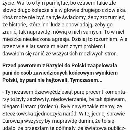
życie. Warto o tym pa­mię­tać, bo czasem takie złe
słowo długo kołacze się w głowie dru­gie­go czło­wie­ka.
Ktoś może nie być na tyle świa­do­my, żeby zro­zu­mieć,
że hi­sto­rie, które inni ludzie opo­wia­da­ją, żeby go
zranić, tak na­praw­dę mówią o nich samych. To w nich
mieszka nie­ule­czo­na agresja. Dzisiaj to ro­zu­miem. Ale
przez wiele lat sama miałam z tym problem i
dawałam się ranić ze wszyst­kich moż­li­wych stron.
Przed po­wro­tem z Bazylei do Polski za­ape­lo­wa­ła
pani do osób za­wie­dzio­nych koń­co­wym wy­ni­kiem
Polski, by pani nie hej­to­wa­li. Tym­cza­sem...
- Tym­cza­sem dzie­więć­dzie­siąt parę procent ko­men­ta­
rzy to były za­chwy­ty, nie­do­wie­rza­nie, że tak śpiewam,
biegam i latam (śmiech). Były nawet takie memy, że
Stecz­kow­ska zjed­no­czy­ła naród. W tej jednej sprawie
Eu­ro­wi­zji wszyscy byli na­praw­dę dumni, że to się
udało, że prze­szłam te pół­fi­na­ły, że świa­to­wa pu­blicz­