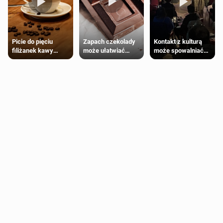
Zapach czekolady
Kontakt z kulturą
Picie do pięciu
może ułatwiać
może spowalniać
filiżanek kawy
trening siłowy
starzenie
dziennie jest
bezpieczne dla
większości
dorosłych