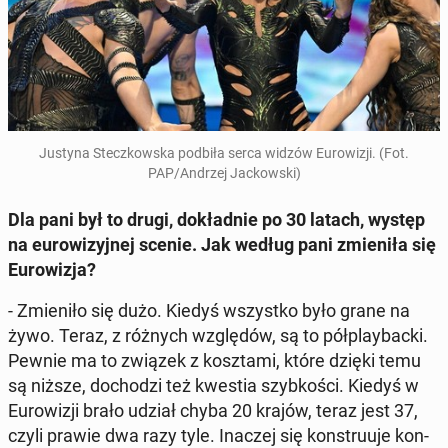
Justyna Stecz­kow­ska podbiła serca widzów Eu­ro­wi­zji. (Fot.
PAP/Andrzej Jac­kow­ski)
Dla pani był to drugi, do­kład­nie po 30 latach, występ
na eu­ro­wi­zyj­nej scenie. Jak według pani zmie­ni­ła się
Eu­ro­wi­zja?
- Zmie­ni­ło się dużo. Kiedyś wszyst­ko było grane na
żywo. Teraz, z różnych wzglę­dów, są to pół­play­bac­ki.
Pewnie ma to związek z kosz­ta­mi, które dzięki temu
są niższe, do­cho­dzi też kwestia szyb­ko­ści. Kiedyś w
Eu­ro­wi­zji brało udział chyba 20 krajów, teraz jest 37,
czyli prawie dwa razy tyle. Inaczej się kon­stru­uje kon­