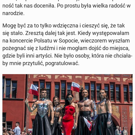
ność tak nas do­ce­ni­ła. Po prostu była wielka radość w
na­ro­dzie.
Mogę być za to tylko wdzięcz­na i cieszyć się, że tak
się stało. Zresztą dalej tak jest. Kiedy wy­stę­po­wa­łam
na kon­cer­cie Polsatu w Sopocie, wie­czo­rem wyszłam
po­że­gnać się z ludźmi i nie mogłam dojść do miejsca,
gdzie byli inni artyści. Nie było osoby, która nie chcia­ła­
by mnie przy­tu­lić, po­gra­tu­lo­wać.