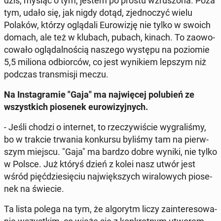
dziś, myśląc o tym, jestem po prostu wzru­szo­na. Poza
tym, udało się, jak nigdy dotąd, zjed­no­czyć wielu
Polaków, którzy oglą­da­li Eu­ro­wi­zję nie tylko w swoich
domach, ale też w klubach, pubach, kinach. To za­owo­
co­wa­ło oglą­dal­no­ścią naszego występu na po­zio­mie
5,5 miliona od­bior­ców, co jest wy­ni­kiem lepszym niż
podczas trans­mi­sji meczu.
Na In­sta­gra­mie "Gaja" ma naj­wię­cej po­lu­bień ze
wszyst­kich pio­se­nek eu­ro­wi­zyj­nych.
- Jeśli chodzi o in­ter­net, to rze­czy­wi­ście wy­gra­li­śmy,
bo w trakcie trwania kon­kur­su byliśmy tam na pierw­
szym miejscu. "Gaja" ma bardzo dobre wyniki, nie tylko
w Polsce. Już któryś dzień z kolei nasz utwór jest
wśród pięć­dzie­się­ciu naj­więk­szych wi­ra­lo­wych pio­se­
nek na świecie.
Ta lista polega na tym, że al­go­rytm liczy za­in­te­re­so­wa­