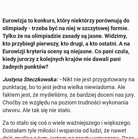
Eu­ro­wi­zja to konkurs, który nie­któ­rzy po­rów­nu­ją do
olim­pia­dy - trzeba być na niej w szczy­to­wej formie.
Tylko że na olim­pia­dzie zasady są jasne. Widzimy,
kto przy­biegł pierw­szy, kto drugi, a kto ostatni. A na
Eu­ro­wi­zji kry­te­ria oceny są nie­ja­sne. Co pani czuła,
kiedy jurorzy z ko­lej­nych krajów nie dawali pani
żadnych punktów?
Justyna Stecz­kow­ska: -
Nikt nie jest przy­go­to­wa­ny na
punk­ta­cję, bo to jest jedna wielka nie­wia­do­ma. Ale
faktem jest, że my­śle­li­śmy, że bar­dziej doceni nas jury.
Choćby ze względu na poziom trud­no­ści wy­ko­na­nia
utworu. Ale tak się nie stało.
Za to stało się coś o wiele waż­niej­sze­go i więk­sze­go.
Do­sta­łam tyle miłości i wspar­cia od ludzi, że nawet