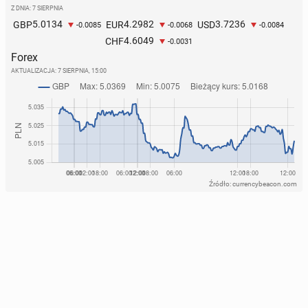
Z DNIA: 7 SIERPNIA
5.0134
4.2982
3.7236
GBP
EUR
USD
-0.0085
-0.0068
-0.0084
4.6049
CHF
-0.0031
Forex
AKTUALIZACJA:
7 SIERPNIA, 15:00
Źródło: currencybeacon.com