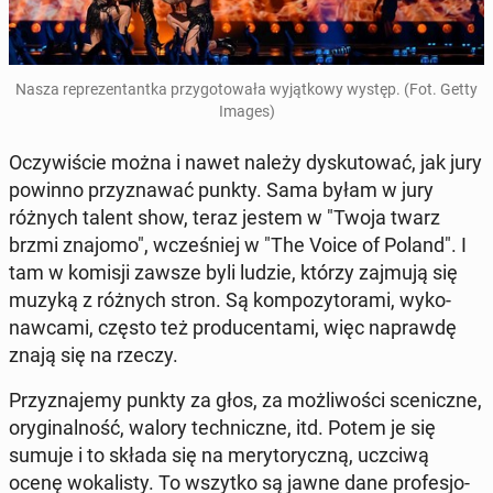
Nasza re­pre­zen­tant­ka przy­go­to­wa­ła wy­jąt­ko­wy występ. (Fot. Getty
Images)
Oczy­wi­ście można i nawet należy dys­ku­to­wać, jak jury
powinno przy­zna­wać punkty. Sama byłam w jury
różnych talent show, teraz jestem w "Twoja twarz
brzmi znajomo", wcze­śniej w "The Voice of Poland". I
tam w komisji zawsze byli ludzie, którzy zajmują się
muzyką z różnych stron. Są kom­po­zy­to­ra­mi, wy­ko­
naw­ca­mi, często też pro­du­cen­ta­mi, więc na­praw­dę
znają się na rzeczy.
Przy­zna­je­my punkty za głos, za moż­li­wo­ści sce­nicz­ne,
ory­gi­nal­ność, walory tech­nicz­ne, itd. Potem je się
sumuje i to składa się na me­ry­to­rycz­ną, uczciwą
ocenę wo­ka­li­sty. To wszytko są jawne dane pro­fe­sjo­