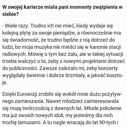
W swojej ka­rie­rze miała pani momenty zwąt­pie­nia w
siebie?
- Wiele razy. Trudno ich nie mieć, kiedy wydaje się
kolejną płytę za swoje pie­nią­dze, a rów­no­cze­śnie ma
się świa­do­mość, że trudno będzie z nią dotrzeć do
ludzi, bo moja muzyka nie mieści się w kanonie stacji
ra­dio­wych. Mówię o tym bez żalu, ale w takiej sy­tu­acji
trzeba walczyć o to, żeby z nowymi pro­jek­ta­mi dotrzeć
do pu­blicz­no­ści. Zawsze za­le­ża­ło mi, żeby kon­cer­ty
wy­glą­da­ły świet­nie i dobrze brzmia­ły, a jakość kosz­tu­
je.
Dzięki Eu­ro­wi­zji zrobiło się wokół mnie dużo po­zy­tyw­
ne­go za­mie­sza­nia. Nawet mło­dzież za­in­te­re­so­wa­ła
się moją twór­czo­ścią z dawnych lat. Młode po­ko­le­nie
ma już swoich nowych idoli, my je­ste­śmy dla nich
trochę la­mu­sa­mi. A tu nagle wracają do lat 90-tych i