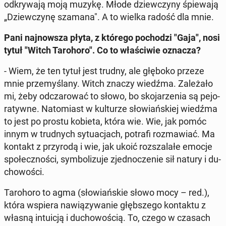
od­kry­wa­ją moją muzykę. Młode dziew­czy­ny śpie­wa­ją
„Dziew­czy­nę szamana". A to wielka radość dla mnie.
Pani naj­now­sza płyta, z którego po­cho­dzi "Gaja", nosi
tytuł "Witch Ta­ro­ho­ro". Co to wła­ści­wie oznacza?
- Wiem, że ten tytuł jest trudny, ale głęboko przeze
mnie prze­my­śla­ny. Witch znaczy wiedźma. Za­le­ża­ło
mi, żeby od­cza­ro­wać to słowo, bo sko­ja­rze­nia są pe­jo­
ra­tyw­ne. Na­to­miast w kul­tu­rze sło­wiań­skiej wiedźma
to jest po prostu kobieta, która wie. Wie, jak pomóc
innym w trud­nych sy­tu­acjach, potrafi roz­ma­wiać. Ma
kontakt z przy­ro­dą i wie, jak ukoić roz­sza­la­łe emocje
spo­łecz­no­ści, sym­bo­li­zu­je zjed­no­cze­nie sił natury i du­
cho­wo­ści.
Ta­ro­ho­ro to agma (sło­wiań­skie słowo mocy – red.),
która wspiera na­wią­zy­wa­nie głęb­sze­go kon­tak­tu z
własną in­tu­icją i du­cho­wo­ścią. To, czego w czasach