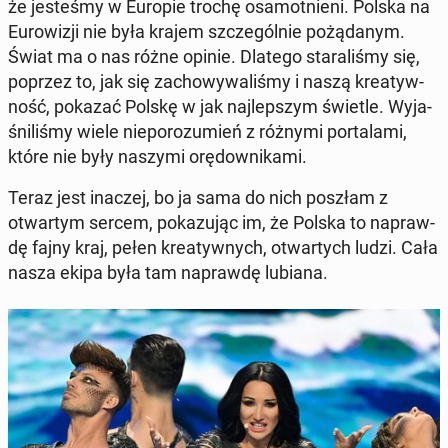
że je­ste­śmy w Europie trochę osa­mot­nie­ni. Polska na
Eu­ro­wi­zji nie była krajem szcze­gól­nie po­żą­da­nym.
Świat ma o nas różne opinie. Dlatego sta­ra­li­śmy się,
poprzez to, jak się za­cho­wy­wa­li­śmy i naszą kre­atyw­
ność, pokazać Polskę w jak naj­lep­szym świetle. Wy­ja­
śni­li­śmy wiele nie­po­ro­zu­mień z różnymi por­ta­la­mi,
które nie były naszymi orę­dow­ni­ka­mi.
Teraz jest inaczej, bo ja sama do nich poszłam z
otwar­tym sercem, po­ka­zu­jąc im, że Polska to na­praw­
dę fajny kraj, pełen kre­atyw­nych, otwar­tych ludzi. Cała
nasza ekipa była tam na­praw­dę lubiana.