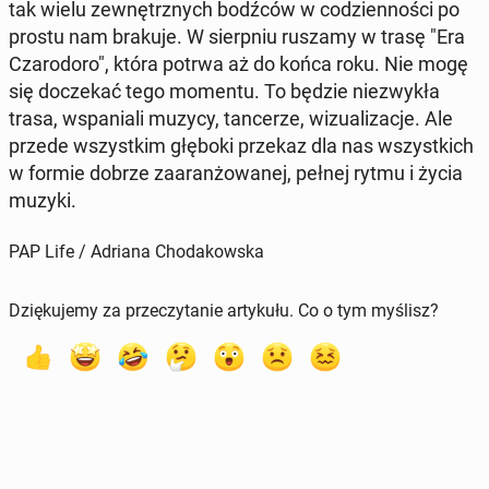
tak wielu ze­wnętrz­nych bodźców w co­dzien­no­ści po
prostu nam brakuje. W sierp­niu ruszamy w trasę "Era
Cza­ro­do­ro", która potrwa aż do końca roku. Nie mogę
się do­cze­kać tego momentu. To będzie nie­zwy­kła
trasa, wspa­nia­li muzycy, tan­ce­rze, wi­zu­ali­za­cje. Ale
przede wszyst­kim głęboki przekaz dla nas wszyst­kich
w formie dobrze za­aran­żo­wa­nej, pełnej rytmu i życia
muzyki.
PAP Life / Adriana Chodakowska
Dziękujemy za przeczytanie artykułu. Co o tym myślisz?