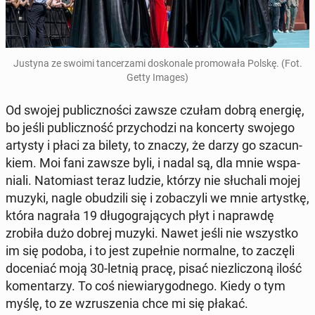
Justyna ze swoimi tan­ce­rza­mi do­sko­na­le pro­mo­wa­ła Polskę. (Fot.
Getty Images)
Od swojej pu­blicz­no­ści zawsze czułam dobrą energię,
bo jeśli pu­blicz­ność przy­cho­dzi na kon­cer­ty swojego
artysty i płaci za bilety, to znaczy, że darzy go sza­cun­
kiem. Moi fani zawsze byli, i nadal są, dla mnie wspa­
nia­li. Na­to­miast teraz ludzie, którzy nie słu­cha­li mojej
muzyki, nagle obu­dzi­li się i zo­ba­czy­li we mnie ar­tyst­kę,
która nagrała 19 dłu­go­gra­ją­cych płyt i na­praw­dę
zrobiła dużo dobrej muzyki. Nawet jeśli nie wszyst­ko
im się podoba, i to jest zu­peł­nie nor­mal­ne, to zaczęli
do­ce­niać moją 30-letnią pracę, pisać nie­zli­czo­ną ilość
ko­men­ta­rzy. To coś nie­wia­ry­god­ne­go. Kiedy o tym
myślę, to ze wzru­sze­nia chce mi się płakać.