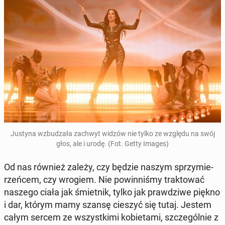
Justyna wzbu­dza­ła zachwyt widzów nie tylko ze względu na swój
głos, ale i urodę. (Fot. Getty Images)
Od nas również zależy, czy będzie naszym sprzy­mie­
rzeń­cem, czy wrogiem. Nie po­win­ni­śmy trak­to­wać
naszego ciała jak śmiet­nik, tylko jak praw­dzi­we piękno
i dar, którym mamy szansę cieszyć się tutaj. Jestem
całym sercem ze wszyst­ki­mi ko­bie­ta­mi, szcze­gól­nie z