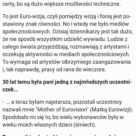
cer­ty, bo są dużo większe moż­li­wo­ści tech­nicz­ne.
To jest Euro-wizja, czyli po­mię­dzy wizją i fonią jest po­
sta­wio­ny znak rów­no­ści. No i wtedy nie było mediów
spo­łecz­no­ścio­wych. Dzisiaj dzien­ni­ka­rzy jest tak dużo,
że nie sposób wszyst­kim udzie­lić wywiadu. Ludzie z
całego świata przy­jeż­dża­ją, roz­ma­wia­ją z ar­ty­sta­mi i
ocze­ku­ją ak­tyw­no­ści w mediach spo­łecz­no­ścio­wych.
To wymaga od ar­ty­stów ol­brzy­mie­go za­an­ga­żo­wa­nia
i, tak na­praw­dę, pracy od rana do wie­czo­ra.
30 lat temu była pani jedną z naj­młod­szych uczest­ni­
czek…
- … a teraz byłam naj­star­sza, po­zo­sta­li uczest­ni­cy
nazwali mnie "Mother of Eu­ro­vi­sion" (Matką Eu­ro­wi­zji).
Spodo­ba­ło mi się to, bo wielu wy­ko­naw­ców było w
wieku moich wła­snych dzieci (śmiech).