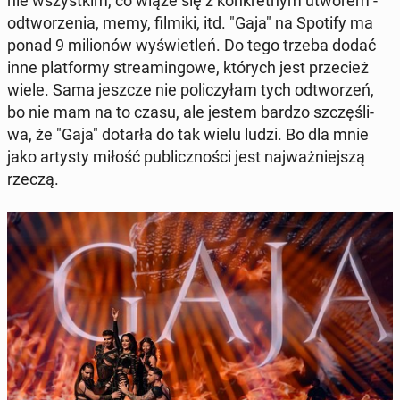
nie wszyst­kim, co wiąże się z kon­kret­nym utworem -
od­two­rze­nia, memy, filmiki, itd. "Gaja" na Spotify ma
ponad 9 mi­lio­nów wy­świe­tleń. Do tego trzeba dodać
inne plat­for­my stre­amin­go­we, których jest prze­cież
wiele. Sama jeszcze nie po­li­czy­łam tych od­two­rzeń,
bo nie mam na to czasu, ale jestem bardzo szczę­śli­
wa, że "Gaja" dotarła do tak wielu ludzi. Bo dla mnie
jako artysty miłość pu­blicz­no­ści jest naj­waż­niej­szą
rzeczą.