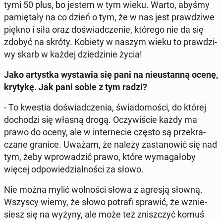
tymi 50 plus, bo jestem w tym wieku. Warto, abyśmy
pa­mię­ta­ły na co dzień o tym, że w nas jest praw­dzi­we
piękno i siła oraz do­świad­cze­nie, którego nie da się
zdobyć na skróty. Kobiety w naszym wieku to praw­dzi­
wy skarb w każdej dzie­dzi­nie życia!
Jako ar­tyst­ka wy­sta­wia się pani na nie­ustan­ną ocenę,
krytykę. Jak pani sobie z tym radzi?
- To kwestia do­świad­cze­nia, świa­do­mo­ści, do której
do­cho­dzi się własną drogą. Oczy­wi­ście każdy ma
prawo do oceny, ale w in­ter­ne­cie często są prze­kra­
cza­ne granice. Uważam, że należy za­sta­no­wić się nad
tym, żeby wpro­wa­dzić prawo, które wy­ma­ga­ło­by
więcej od­po­wie­dzial­no­ści za słowo.
Nie można mylić wol­no­ści słowa z agresją słowną.
Wszyscy wiemy, że słowo potrafi sprawić, że wznie­
siesz się na wyżyny, ale może też znisz­czyć komuś