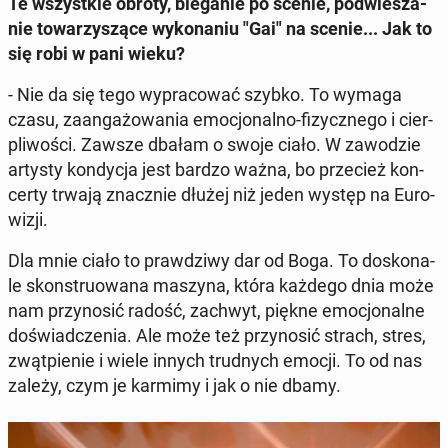
Te wszyst­kie obroty, bie­ga­nie po scenie, pod­wie­sza­
nie to­wa­rzy­szą­ce wy­ko­na­niu "Gai" na scenie... Jak to
się robi w pani wieku?
- Nie da się tego wy­pra­co­wać szybko. To wymaga
czasu, za­an­ga­żo­wa­nia emo­cjo­nal­no-fi­zycz­ne­go i cier­
pli­wo­ści. Zawsze dbałam o swoje ciało. W za­wo­dzie
artysty kon­dy­cja jest bardzo ważna, bo prze­cież kon­
cer­ty trwają znacz­nie dłużej niż jeden występ na Eu­ro­
wi­zji.
Dla mnie ciało to praw­dzi­wy dar od Boga. To do­sko­na­
le skon­stru­owa­na maszyna, która każdego dnia może
nam przy­no­sić radość, zachwyt, piękne emo­cjo­nal­ne
do­świad­cze­nia. Ale może też przy­no­sić strach, stres,
zwąt­pie­nie i wiele innych trud­nych emocji. To od nas
zależy, czym je karmimy i jak o nie dbamy.