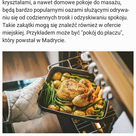
krysz­ta­ła­mi, a nawet domowe pokoje do masażu,
będą bardzo po­pu­lar­ny­mi oazami słu­żą­cy­mi od­ry­wa­
niu się od co­dzien­nych trosk i od­zy­ski­wa­niu spokoju.
Takie zakątki mogą się znaleźć również w ofercie
miej­skiej. Przy­kła­dem może być "pokój do płaczu",
który powstał w Ma­dry­cie.