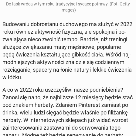
Do łask wrócą w tym roku tra­dy­cyj­ne i sycące potrawy. (Fot. Getty
Images)
Bu­do­wa­niu do­bro­sta­nu du­cho­we­go ma służyć w 2022
roku również ak­tyw­ność fi­zycz­na, ale spo­koj­na i po­
zwa­la­ją­ca nieco zwolnić tempo. Bar­dziej niż tre­nin­gi
służące zwięk­sza­niu masy mię­śnio­wej po­pu­lar­ne
będą ćwi­cze­nia kształ­tu­ją­ce gibkość ciała. Wśród naj­
mod­niej­szych ak­tyw­no­ści znaj­dzie się co­dzien­nym
roz­cią­ga­nie, spacery na łonie natury i lekkie ćwi­cze­nia
w łóżku.
A co w 2022 roku uszczę­śli­wi nasze pod­nie­bie­nia?
Zanosi się na to, że naj­bliż­sze 12 mie­się­cy będzie stać
pod znakiem herbaty. Zdaniem Pin­te­rest zamiast po
drinka, wielu ludzi sięgać będzie właśnie po fi­li­żan­kę
herbaty. W in­ter­ne­to­wych skle­pach już widać wzrost
za­in­te­re­so­wa­nia za­sta­wa­mi do ser­wo­wa­nia tego
naparu. Modne też będzie ser­wo­wa­nie do herbaty