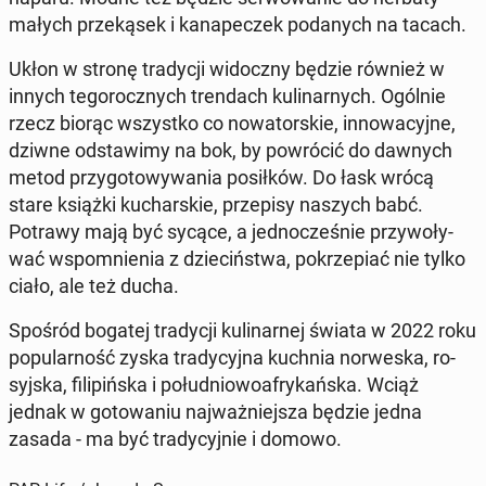
małych prze­ką­sek i ka­na­pe­czek po­da­nych na tacach.
Ukłon w stronę tra­dy­cji wi­docz­ny będzie również w
innych te­go­rocz­nych tren­dach ku­li­nar­nych. Ogólnie
rzecz biorąc wszyst­ko co no­wa­tor­skie, in­no­wa­cyj­ne,
dziwne od­sta­wi­my na bok, by po­wró­cić do dawnych
metod przy­go­to­wy­wa­nia po­sił­ków. Do łask wrócą
stare książki ku­char­skie, prze­pi­sy naszych babć.
Potrawy mają być sycące, a jed­no­cze­śnie przy­wo­ły­
wać wspo­mnie­nia z dzie­ciń­stwa, po­krze­piać nie tylko
ciało, ale też ducha.
Spośród bogatej tra­dy­cji ku­li­nar­nej świata w 2022 roku
po­pu­lar­ność zyska tra­dy­cyj­na kuchnia nor­we­ska, ro­
syj­ska, fi­li­piń­ska i po­łu­dnio­wo­afry­kań­ska. Wciąż
jednak w go­to­wa­niu naj­waż­niej­sza będzie jedna
zasada - ma być tra­dy­cyj­nie i domowo.