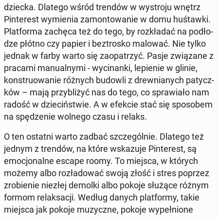
dziecka. Dlatego wśród trendów w wy­stro­ju wnętrz
Pin­te­rest wy­mie­nia za­mon­to­wa­nie w domu huś­taw­ki.
Plat­for­ma zachęca też do tego, by roz­kła­dać na pod­ło­
dze płótno czy papier i bez­tro­sko malować. Nie tylko
jednak w farby warto się za­opa­trzyć. Pasje zwią­za­ne z
pracami ma­nu­al­ny­mi - wy­ci­nan­ki, le­pie­nie w glinie,
kon­stru­owa­nie różnych budowli z drew­nia­nych pa­tycz­
ków – mają przy­bli­żyć nas do tego, co spra­wia­ło nam
radość w dzie­ciń­stwie. A w efekcie stać się spo­so­bem
na spę­dze­nie wolnego czasu i relaks.
O ten ostatni warto zadbać szcze­gól­nie. Dlatego też
jednym z trendów, na które wska­zu­je Pin­te­rest, są
emo­cjo­nal­ne escape roomy. To miejsca, w których
możemy albo roz­ła­do­wać swoją złość i stres poprzez
zro­bie­nie niezłej demolki albo pokoje służące różnym
formom re­lak­sa­cji. Według danych plat­for­my, takie
miejsca jak pokoje mu­zycz­ne, pokoje wy­peł­nio­ne