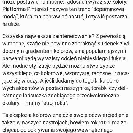
może po­sta­wić na mocne, radosne i wy­ra­zi­ste kolory.
Plat­for­ma Pin­te­rest nazywa ten trend "do­pa­mi­no­wą
modą", która ma po­pra­wiać nastrój i ożywić po­sza­rza­
łe ulice.
Co zyska naj­więk­sze za­in­te­re­so­wa­nie? Z pew­no­ścią
w modnej szafie nie powinno za­brak­nąć su­kie­nek z wi­
docz­nym gra­dien­tem kolorów, a naj­po­pu­lar­niej­szy­mi
barwami będą wy­ra­zi­sty odcień nie­bie­skie­go i fuksja.
Ale modne sty­li­za­cje będzie można stwo­rzyć ze
wszyst­kie­go, co ko­lo­ro­we, wzo­rzy­ste, radosne i rzu­ca­
ją­ce się w oczy. A jeśli dodamy do tego kilka per­ło­
wych ak­cen­tów w postaci na­szyj­ni­ka, torebki czy de­li­
kat­ne­go łań­cusz­ka zdo­bią­ce­go prze­ciw­sło­necz­ne
okulary – mamy "strój roku".
Ta eks­plo­zja kolorów znaj­dzie swoje od­zwier­cie­dle­nie
także w naszych na­stro­jach, bowiem rok 2022 ma za­
chę­cać do od­kry­wa­nia swojego we­wnętrz­ne­go