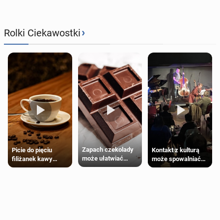
›
Rolki Ciekawostki
Zapach czekolady
Kontakt z kulturą
Picie do pięciu
może ułatwiać
może spowalniać
filiżanek kawy
trening siłowy
starzenie
dziennie jest
bezpieczne dla
większości
dorosłych