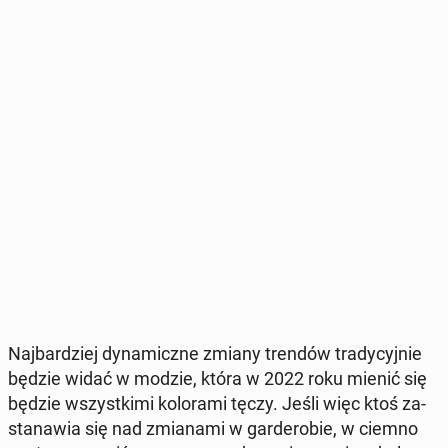
Naj­bar­dziej dy­na­micz­ne zmiany trendów tra­dy­cyj­nie
będzie widać w modzie, która w 2022 roku mienić się
będzie wszyst­ki­mi ko­lo­ra­mi tęczy. Jeśli więc ktoś za­
sta­na­wia się nad zmia­na­mi w gar­de­ro­bie, w ciemno