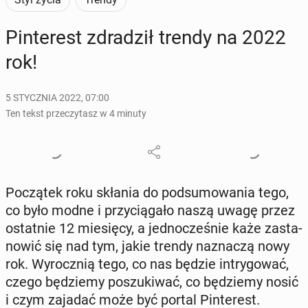
Pin­te­rest zdra­dził trendy na 2022
rok!
5 STYCZNIA 2022, 07:00
Ten tekst przeczytasz w 4 minuty
Po­czą­tek roku skłania do pod­su­mo­wa­nia tego,
co było modne i przy­cią­ga­ło naszą uwagę przez
ostat­nie 12 mie­się­cy, a jed­no­cze­śnie każe za­sta­
no­wić się nad tym, jakie trendy na­zna­czą nowy
rok. Wy­rocz­nią tego, co nas będzie in­try­go­wać,
czego bę­dzie­my po­szu­ki­wać, co bę­dzie­my nosić
i czym zajadać może być portal Pin­te­rest.