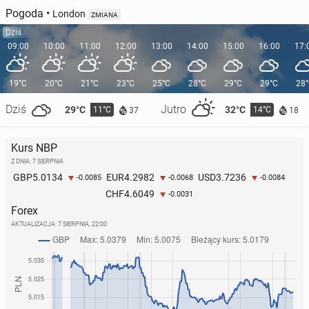
Pogoda
•
London
ZMIANA
Dziś
09:00
10:00
11:00
12:00
13:00
14:00
15:00
16:00
17:
19°C
20°C
21°C
23°C
25°C
28°C
29°C
29°C
28
Dziś
Jutro
29°C
32°C
11°C
14°C
37
18
Kurs NBP
Z DNIA: 7 SIERPNIA
5.0134
4.2982
3.7236
GBP
EUR
USD
-0.0085
-0.0068
-0.0084
4.6049
CHF
-0.0031
Forex
AKTUALIZACJA:
7 SIERPNIA, 22:00