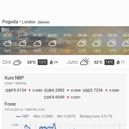
Pogoda
•
London
ZMIANA
Dziś
02:00
03:00
04:00
05:00
05:35
06:00
07:00
08:00
09:
16°C
15°C
14°C
13°C
12°C
14°C
17°C
21
Dziś
Jutro
28°C
32°C
12°C
14°C
24
17
Kurs NBP
Z DNIA: 7 SIERPNIA
5.0134
4.2982
3.7236
GBP
EUR
USD
-0.0085
-0.0068
-0.0084
4.6049
CHF
-0.0031
Forex
AKTUALIZACJA:
7 SIERPNIA, 22:00