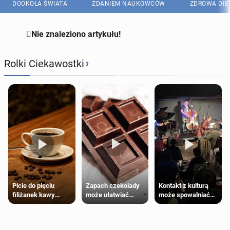
DOOKOŁA ŚWIATA
ZDANIEM NAUKOWCÓW
ZDROWA DIE

Nie znaleziono artykułu!
›
Rolki Ciekawostki
Zapach czekolady
Kontakt z kulturą
Picie do pięciu
może ułatwiać
może spowalniać
filiżanek kawy
trening siłowy
starzenie
dziennie jest
bezpieczne dla
większości