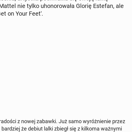
ttel nie tylko uho­no­ro­wa­ła Glorię Estefan, ale
'Get on Your Feet'.
a radości z nowej zabawki. Już samo wy­róż­nie­nie przez
ar­dziej że debiut lalki zbiegł się z kilkoma ważnymi