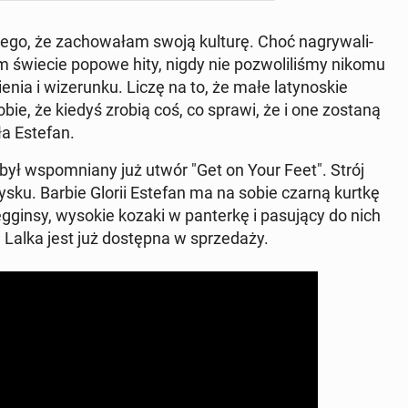
ego, że za­cho­wa­łam swoją kulturę. Choć na­gry­wa­li­
m świecie popowe hity, nigdy nie po­zwo­li­li­śmy nikomu
ia i wi­ze­run­ku. Liczę na to, że małe la­ty­no­skie
obie, że kiedyś zrobią coś, co sprawi, że i one zostaną
ła Estefan.
i był wspo­mnia­ny już utwór "Get on Your Feet". Strój
te­le­dy­sku. Barbie Glorii Estefan ma na sobie czarną kurtkę
eg­gin­sy, wysokie kozaki w pan­ter­kę i pa­su­ją­cy do nich
 Lalka jest już do­stęp­na w sprze­da­ży.