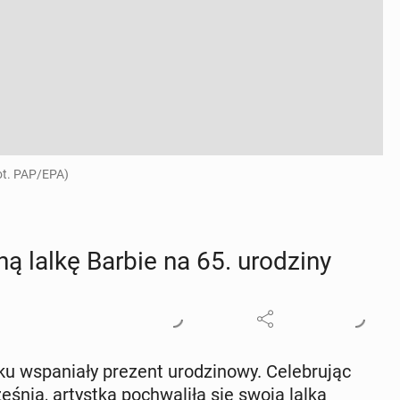
Fot. PAP/EPA)
 lalkę Barbie na 65. uro­dzi­ny
ku wspa­nia­ły prezent uro­dzi­no­wy. Ce­le­bru­jąc
e­śnia, ar­tyst­ka po­chwa­li­ła się swoją lalką