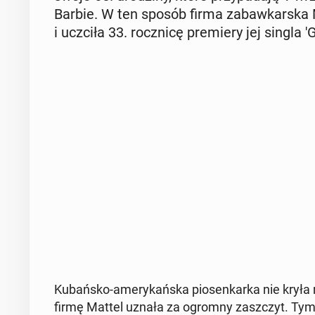
Barbie. W ten sposób firma za­baw­kar­ska Ma
i uczciła 33. rocz­ni­cę pre­mie­ry jej singla 
Ku­bań­sko-ame­ry­kań­ska pio­sen­kar­ka nie krył
firmę Mattel uznała za ogromny za­szczyt. Tym b