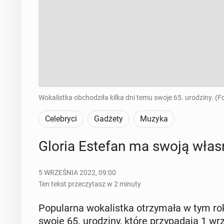
Wokalistka obchodziła kilka dni temu swoje 65. urodziny. (
Celebryci
Gadżety
Muzyka
Gloria Estefan ma swoją własną
5 WRZEŚNIA 2022, 09:00
Ten tekst przeczytasz w 2 minuty
Po­pu­lar­na wo­ka­list­ka otrzy­ma­ła w tym ro
swoje 65. uro­dzi­ny, które przy­pa­da­ją 1 wrz