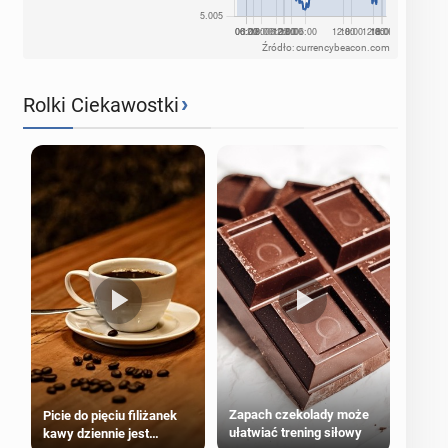
Źródło: currencybeacon.com
›
Rolki Ciekawostki
Zapach czekolady może
Picie do pięciu filiżanek
ułatwiać trening siłowy
kawy dziennie jest