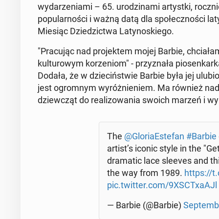
wy­da­rze­nia­mi – 65. uro­dzi­na­mi ar­tyst­ki, rocz
po­pu­lar­no­ści i ważną datą dla spo­łecz­no­ści la­t
Miesiąc Dzie­dzic­twa La­ty­no­skie­go.
"Pra­cu­jąc nad pro­jek­tem mojej Barbie, chcia­
kul­tu­ro­wym ko­rze­niom" - przy­zna­ła pio­sen­kar­
Dodała, że w dzie­ciń­stwie Barbie była jej ulu­bi
jest ogrom­nym wy­róż­nie­niem. Ma również na­dzie
dziew­cząt do re­ali­zo­wa­nia swoich marzeń i wy
The
@Glo­ria­Este­fan
#Barbie
artist’s iconic style in the "
dra­ma­tic lace sleeves and th
the way from 1989.
https://
pic.twitter.com/9XSC­Txa­AJl
— Barbie (@Barbie)
Sep­tem­b