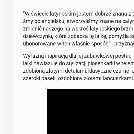
"W świecie la­ty­no­skim jestem dobrze znana z t
śmy po an­giel­sku, stwo­rzy­li­śmy znane na cały
zmienić naszego na wskroś la­ty­no­skie­go brzmie­n
dziew­czyn­ki, które zobaczą tę lalkę, pomyślą s
uho­no­ro­wa­ne w ten właśnie sposób" - przy­zna­
Wyraźną in­spi­ra­cją dla jej za­baw­ko­wej postac
lalki na­wią­zu­je do sty­li­za­cji pio­sen­kar­ki w 
zdo­bio­ną złotymi de­ta­la­mi, kla­sycz­ne czarne l
szeroki pasek, ozdo­bio­ny złotymi łań­cusz­ka­mi.