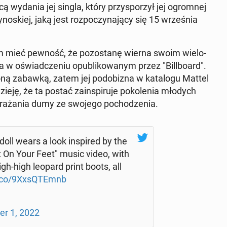
­ni­cą wydania jej singla, który przy­spo­rzył jej ogrom­nej
y­no­skiej, jaką jest roz­po­czy­na­ją­cy się 15 wrze­śnia
łam mieć pewność, że po­zo­sta­nę wierna swoim wie­lo­
ka w oświad­cze­niu opu­bli­ko­wa­nym przez "Bil­l­bo­ard".
o­ną zabawką, zatem jej po­do­bi­zna w ka­ta­lo­gu Mattel
­ję, że ta postać za­in­spi­ru­je po­ko­le­nia młodych
­ra­ża­nia dumy ze swojego po­cho­dze­nia.
doll wears a look in­spi­red by the
Get On Your Feet" music video, with
igh-high leopard print boots, all
t.co/9XxsQTEmnb
er 1, 2022