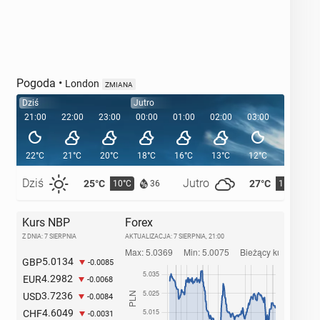
Pogoda
•
London
ZMIANA
Dziś
Jutro
21:00
22:00
23:00
00:00
01:00
02:00
03:00
04:00
22°C
21°C
20°C
18°C
16°C
13°C
12°C
12°C
Dziś
Jutro
25°C
27°C
10°C
11°C
36
Kurs NBP
Forex
Z DNIA: 7 SIERPNIA
AKTUALIZACJA:
7 SIERPNIA, 21:00
5.0134
GBP
-0.0085
4.2982
EUR
-0.0068
3.7236
USD
-0.0084
4.6049
CHF
-0.0031