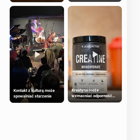
bezpieczne dla
większości dorosłych
Kreatyna może
Kontakt z kulturą może
wzmacniać odporność
spowalniać starzenie
przeciw nowotworom