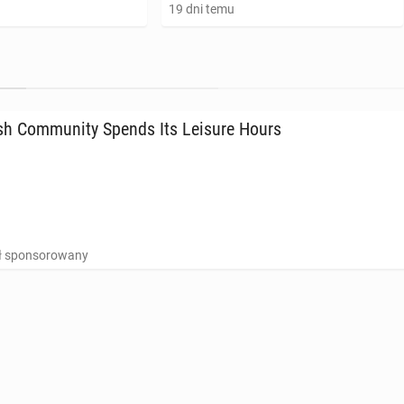
19 dni temu
h Com­mu­ni­ty Spends Its Leisure Hours
uł sponsorowany