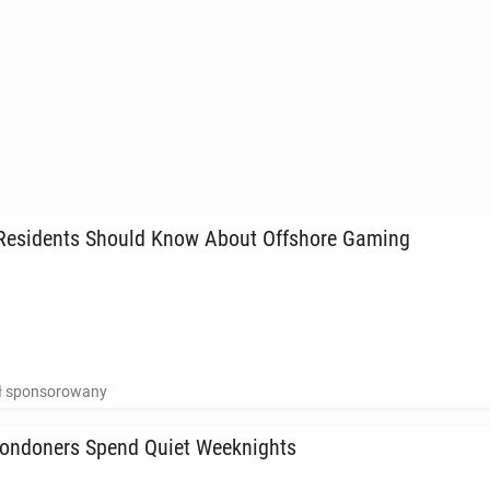
e­si­dents Should Know About Of­fsho­re Gaming
uł sponsorowany
n­do­ners Spend Quiet We­ek­ni­ghts