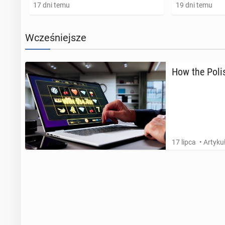
17 dni temu
19 dni temu
Wcześniejsze
How the Polis
17 lipca
• Artyk