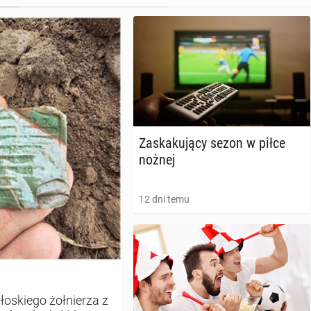
Za­ska­ku­ją­cy sezon w piłce
nożnej
12 dni temu
łoskiego żołnierza z