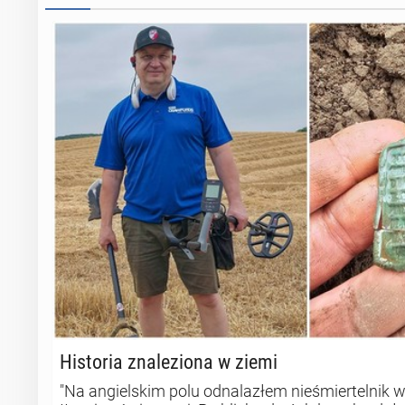
Hi­sto­ria zna­le­zio­na w ziemi
"Na angielskim polu odnalazłem nieśmiertelnik w