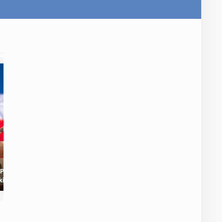
Polacy z
Adrian Mazur: 46
kiej Brytanii
szczytów w 61 dni.
zywiście
Rekord Guinnessa i
ują powrót do
największe
ki?
marzenie osiągnięte!