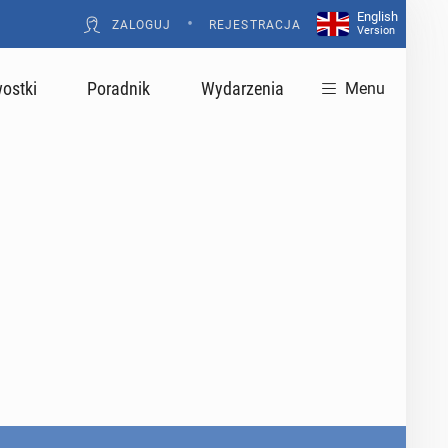
English
•
ZALOGUJ
REJESTRACJA
Version
ostki
Poradnik
Wydarzenia
Menu