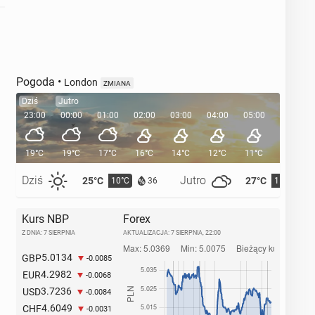
Pogoda
•
London
ZMIANA
Dziś
Jutro
23:00
00:00
01:00
02:00
03:00
04:00
05:00
05:35
19°C
19°C
17°C
16°C
14°C
12°C
11°C
Dziś
Jutro
25°C
27°C
10°C
11°C
36
Kurs NBP
Forex
Z DNIA: 7 SIERPNIA
AKTUALIZACJA:
7 SIERPNIA, 22:00
5.0134
GBP
-0.0085
4.2982
EUR
-0.0068
3.7236
USD
-0.0084
4.6049
CHF
-0.0031