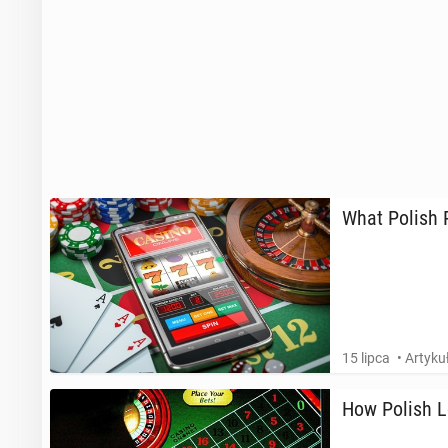
What Polish R
15 lipca
• Artyk
How Polish Lo