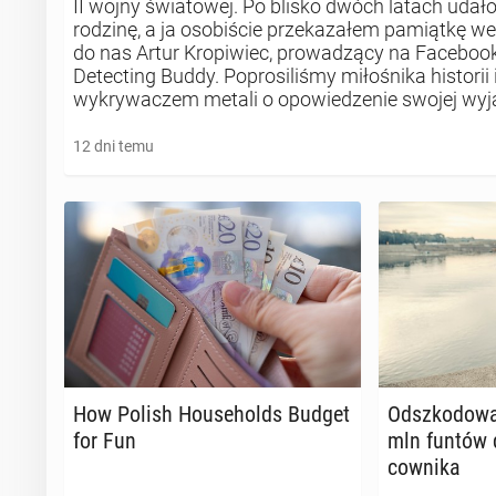
II wojny światowej. Po blisko dwóch latach udało
rodzinę, a ja osobiście przekazałem pamiątkę we
do nas Artur Kropiwiec, prowadzący na Facebook
Detecting Buddy. Poprosiliśmy miłośnika historii 
wykrywaczem metali o opowiedzenie swojej wyjąt
12 dni temu
How Polish Ho­use­holds Budget
Od­szko­do­wa
for Fun
mln funtów d
cow­ni­ka