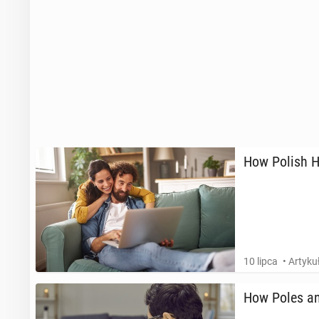
How Polish Ho­
10 lipca
• Artyk
How Poles an