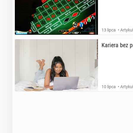
13 lipca
• Artyk
Kariera bez p
10 lipca
• Artyk