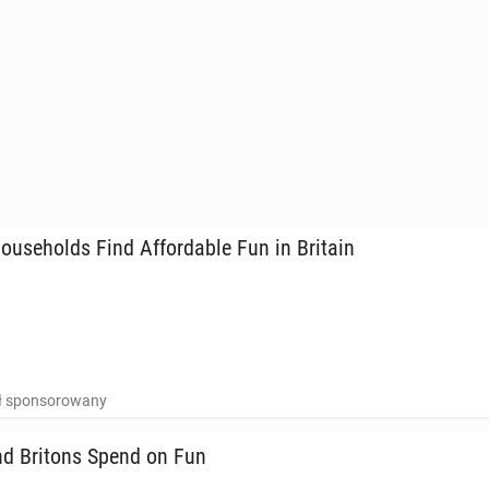
use­holds Find Af­for­da­ble Fun in Britain
uł sponsorowany
d Britons Spend on Fun