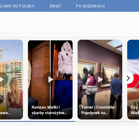
CAMY DO POLSKI?
ŚWIAT
PO GODZINACH
Ramzes Wielki i
Turner i Constable:
Czy 
iowe
skarby starożytnego
Pojedynek na
Wiel
2025
Egiptu: Wyjątkowa
światło i pejzaże
rzec
wystawa w Londynie
plan
Pols