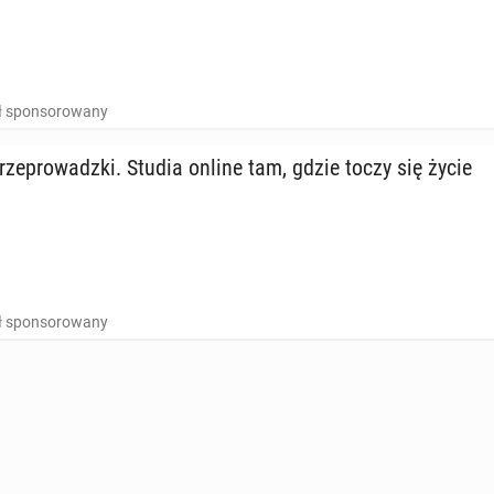
uł sponsorowany
rze­pro­wadz­ki. Studia online tam, gdzie toczy się życie
uł sponsorowany