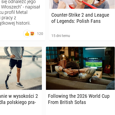
 się odnaleźć jego
 Włoszech" - napisał
u profil Metal
Counter-Strike 2 and League
i pracy z
of Legends: Polish Fans
kowej historii.
120
15 dni temu
­nie w wy­so­ko­ści 2
Fol­lo­wing the 2026 World Cup
la pol­skie­go pra­
From British Sofas