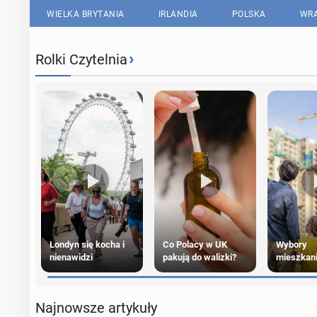
WIELKA BRYTANIA
IRLANDIA
POLSKA
WRA
›
Rolki Czytelnia
Londyn się kocha i
Co Polacy w UK
Wybory
nienawidzi
pakują do walizki?
mieszkan
Polaków 
Najnowsze artykuły