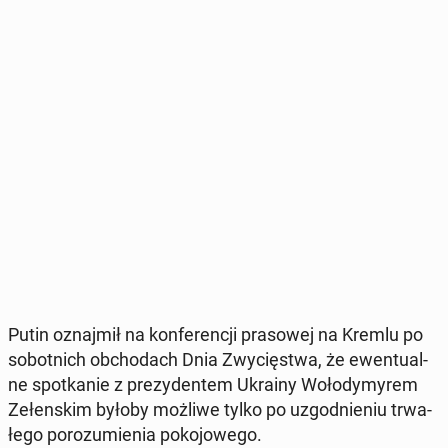
Putin oznaj­mił na kon­fe­ren­cji pra­so­wej na Kremlu po
so­bot­nich ob­cho­dach Dnia Zwy­cię­stwa, że ewen­tu­al­
ne spo­tka­nie z pre­zy­den­tem Ukrainy Wo­ło­dy­my­rem
Ze­łen­skim byłoby możliwe tylko po uzgod­nie­niu trwa­
łe­go po­ro­zu­mie­nia po­ko­jo­we­go.