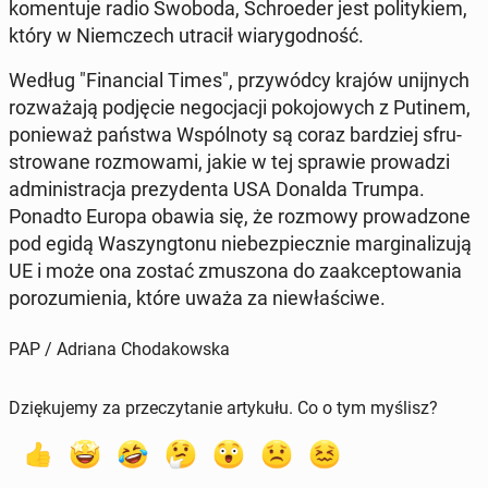
ko­men­tu­je radio Swoboda, Schro­eder jest po­li­ty­kiem,
który w Niem­czech utracił wia­ry­god­ność.
Według "Fi­nan­cial Times", przy­wód­cy krajów unij­nych
roz­wa­ża­ją pod­ję­cie ne­go­cja­cji po­ko­jo­wych z Putinem,
po­nie­waż państwa Wspól­no­ty są coraz bar­dziej sfru­
stro­wa­ne roz­mo­wa­mi, jakie w tej sprawie pro­wa­dzi
ad­mi­ni­stra­cja pre­zy­den­ta USA Donalda Trumpa.
Ponadto Europa obawia się, że rozmowy pro­wa­dzo­ne
pod egidą Wa­szyng­to­nu nie­bez­piecz­nie mar­gi­na­li­zu­ją
UE i może ona zostać zmu­szo­na do za­ak­cep­to­wa­nia
po­ro­zu­mie­nia, które uważa za nie­wła­ści­we.
PAP / Adriana Chodakowska
Dziękujemy za przeczytanie artykułu. Co o tym myślisz?