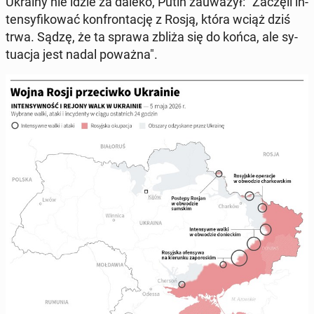
Ukrainy nie idzie za daleko, Putin za­uwa­żył: "Zaczęli in­
ten­sy­fi­ko­wać kon­fron­ta­cję z Rosją, która wciąż dziś
trwa. Sądzę, że ta sprawa zbliża się do końca, ale sy­
tu­acja jest nadal poważna".