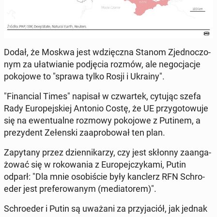
Dodał, że Moskwa jest wdzięcz­na Stanom Zjed­no­czo­
nym za uła­twia­nie pod­ję­cia rozmów, ale ne­go­cja­cje
po­ko­jo­we to "sprawa tylko Rosji i Ukrainy".
"Fi­nan­cial Times" napisał w czwar­tek, cytując szefa
Rady Eu­ro­pej­skiej Antonio Costę, że UE przy­go­to­wu­je
się na ewen­tu­al­ne rozmowy po­ko­jo­we z Putinem, a
pre­zy­dent Ze­łen­ski za­apro­bo­wał ten plan.
Za­py­ta­ny przez dzien­ni­ka­rzy, czy jest skłonny za­an­ga­
żo­wać się w ro­ko­wa­nia z Eu­ro­pej­czy­ka­mi, Putin
odparł: "Dla mnie oso­bi­ście były kanc­lerz RFN Schro­
eder jest pre­fe­ro­wa­nym (me­dia­to­rem)".
Schro­eder i Putin są uważani za przy­ja­ciół, jak jednak