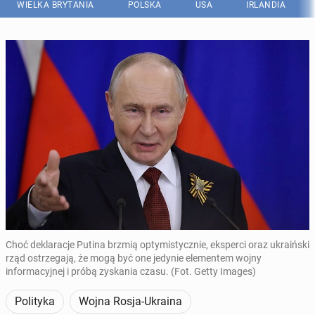
WIELKA BRYTANIA
POLSKA
USA
IRLANDIA
Choć deklaracje Putina brzmią optymistycznie, eksperci oraz ukraiński
rząd ostrzegają, że mogą być one jedynie elementem wojny
informacyjnej i próbą zyskania czasu. (Fot. Getty Images)
Polityka
Wojna Rosja-Ukraina