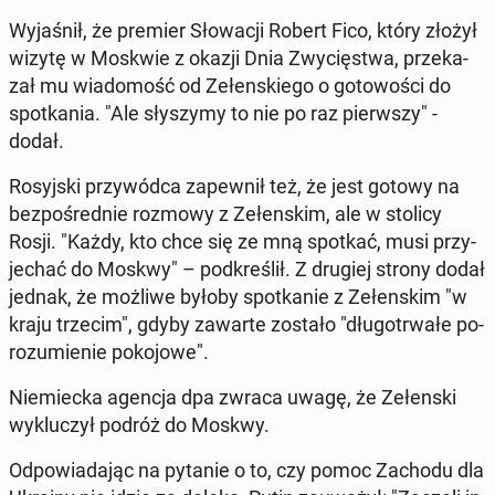
Wy­ja­śnił, że premier Sło­wa­cji Robert Fico, który złożył
wizytę w Moskwie z okazji Dnia Zwy­cię­stwa, prze­ka­
zał mu wia­do­mość od Ze­łen­skie­go o go­to­wo­ści do
spo­tka­nia. "Ale sły­szy­my to nie po raz pierw­szy" -
dodał.
Ro­syj­ski przy­wód­ca za­pew­nił też, że jest gotowy na
bez­po­śred­nie rozmowy z Ze­łen­skim, ale w stolicy
Rosji. "Każdy, kto chce się ze mną spotkać, musi przy­
je­chać do Moskwy" – pod­kre­ślił. Z drugiej strony dodał
jednak, że możliwe byłoby spo­tka­nie z Ze­łen­skim "w
kraju trzecim", gdyby zawarte zostało "dłu­go­trwa­łe po­
ro­zu­mie­nie po­ko­jo­we".
Nie­miec­ka agencja dpa zwraca uwagę, że Ze­łen­ski
wy­klu­czył podróż do Moskwy.
Od­po­wia­da­jąc na pytanie o to, czy pomoc Zachodu dla