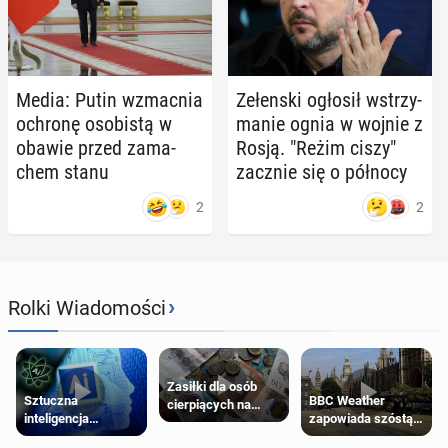
Media: Putin wzmac­nia
Ze­łen­ski ogłosił wstrzy­
ochronę oso­bi­stą w
ma­nie ognia w wojnie z
obawie przed za­ma­
Rosją. "Reżim ciszy"
chem stanu
zacznie się o północy
2
2
›
Rolki Wiadomości
Zasiłki dla osób
Sztuczna
BBC Weather
cierpiących na
inteligencja
zapowiada szóstą
schorzenia
próbowała oszukać
falę upałów w
psychiczne