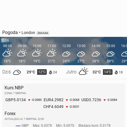
Pogoda
•
London
ZMIANA
Dziś
08:00
09:00
10:00
11:00
12:00
13:00
14:00
15:00
16:
18°C
18°C
19°C
21°C
24°C
27°C
28°C
29°C
29
Dziś
Jutro
29°C
32°C
12°C
14°C
24
18
Kurs NBP
Z DNIA: 7 SIERPNIA
5.0134
4.2982
3.7236
GBP
EUR
USD
-0.0085
-0.0068
-0.0084
4.6049
CHF
-0.0031
Forex
AKTUALIZACJA:
7 SIERPNIA, 22:00