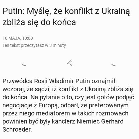
Putin: Myślę, że kon­flikt z Ukrainą
zbliża się do końca
10 MAJA, 10:00
Ten tekst przeczytasz w 3 minuty
Przy­wód­ca Rosji Wła­di­mir Putin oznaj­mił
wczoraj, że sądzi, iż kon­flikt z Ukrainą zbliża się
do końca. Na pytanie o to, czy jest gotów podjąć
ne­go­cja­cje z Europą, odparł, że pre­fe­ro­wa­nym
przez niego me­dia­to­rem w takich roz­mo­wach
po­wi­nien być były kanc­lerz Niemiec Gerhard
Schro­eder.