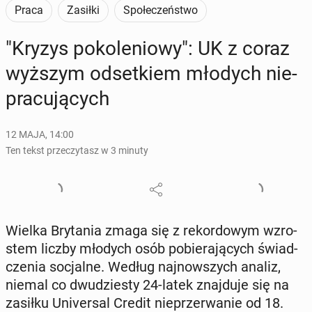
Praca
Zasiłki
Społeczeństwo
"Kryzys po­ko­le­nio­wy": UK z coraz
wyższym od­set­kiem młodych nie­
pra­cu­ją­cych
12 MAJA, 14:00
Ten tekst przeczytasz w 3 minuty
Wielka Bry­ta­nia zmaga się z re­kor­do­wym wzro­
stem liczby młodych osób po­bie­ra­ją­cych świad­
cze­nia so­cjal­ne. Według naj­now­szych analiz,
niemal co dwu­dzie­sty 24-latek znaj­du­je się na
zasiłku Uni­ver­sal Credit nie­prze­rwa­nie od 18.