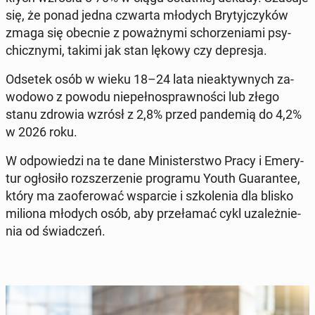
się, że ponad jedna czwarta młodych Bry­tyj­czy­ków
zmaga się obecnie z po­waż­ny­mi scho­rze­nia­mi psy­
chicz­ny­mi, takimi jak stan lękowy czy de­pre­sja.
Odsetek osób w wieku 18–24 lata nie­ak­tyw­nych za­
wo­do­wo z powodu nie­peł­no­spraw­no­ści lub złego
stanu zdrowia wzrósł z 2,8% przed pan­de­mią do 4,2%
w 2026 roku
.
W od­po­wie­dzi na te dane Mi­ni­ster­stwo Pracy i Eme­ry­
tur ogło­si­ło roz­sze­rze­nie pro­gra­mu Youth Gu­aran­tee
,
który ma za­ofe­ro­wać wspar­cie i szko­le­nia dla blisko
miliona młodych osób, aby prze­ła­mać cykl uza­leż­nie­
nia od świad­czeń.