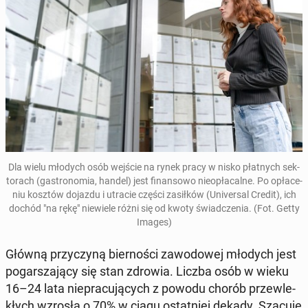
Dla wielu młodych osób wejście na rynek pracy w nisko płat­nych sek­
to­rach (ga­stro­no­mia, handel) jest fi­nan­so­wo nie­opła­cal­ne. Po opła­ce­
niu kosztów dojazdu i utracie części za­sił­ków (Uni­ver­sal Credit), ich
dochód "na rękę" nie­wie­le różni się od kwoty świad­cze­nia. (Fot. Getty
Images)
Główną przy­czy­ną bier­no­ści za­wo­do­wej młodych jest
po­gar­sza­ją­cy się stan zdrowia. Liczba osób w wieku
16–24 lata nie­pra­cu­ją­cych z powodu chorób prze­wle­
kłych wzrosła o 70% w ciągu ostat­niej dekady
. Szacuje