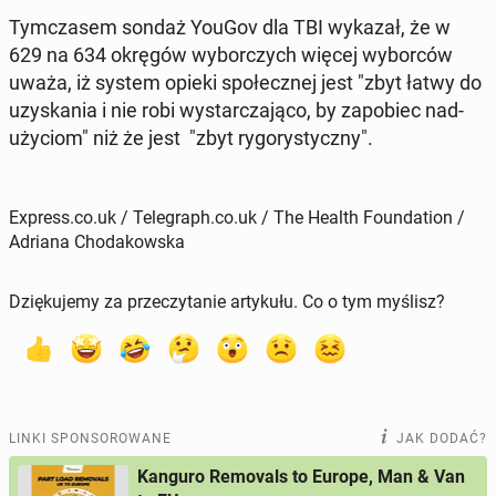
Tym­cza­sem sondaż YouGov dla TBI wykazał, że w
629 na 634 okręgów wy­bor­czych więcej wy­bor­ców
uważa, iż system opieki spo­łecz­nej jest "zbyt łatwy do
uzy­ska­nia i nie robi wy­star­cza­ją­co, by za­po­biec nad­
uży­ciom" niż że jest "zbyt ry­go­ry­stycz­ny".
Express.co.uk / Telegraph.co.uk / The Health Foundation /
Adriana Chodakowska
Dziękujemy za przeczytanie artykułu. Co o tym myślisz?
LINKI SPONSOROWANE
JAK DODAĆ?
Kanguro Removals to Europe, Man & Van