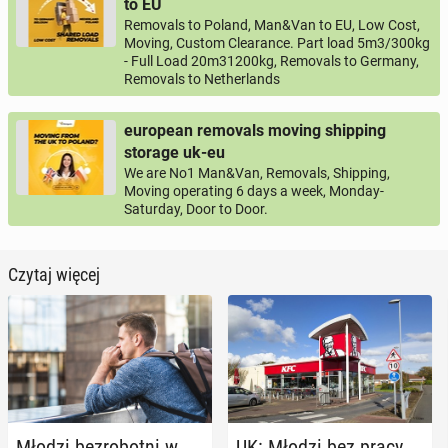
to EU
Removals to Poland, Man&Van to EU, Low Cost,
Moving, Custom Clearance. Part load 5m3/300kg
- Full Load 20m31200kg, Removals to Germany,
Removals to Netherlands
european removals moving shipping
storage uk-eu
We are No1 Man&Van, Removals, Shipping,
Moving operating 6 days a week, Monday-
Saturday, Door to Door.
Czytaj więcej
Młodzi bez­ro­bot­ni w
UK: Młodzi bez pracy