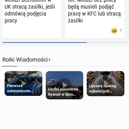
UK stracą zasiłki, jeśli
będą musieli podjąć
odmówią pod­ję­cia
pracę w KFC lub stracą
pracy
zasiłki
1
›
Rolki Wiadomości
Pierwsze
Lipcowy ranking
Liczba pasażerów
autonomiczne
najtańszych
Ryanair w lipcu
Ubery pojawią się
supermarketów
pobiła rekord
w Londynie jeszcze
tego lata