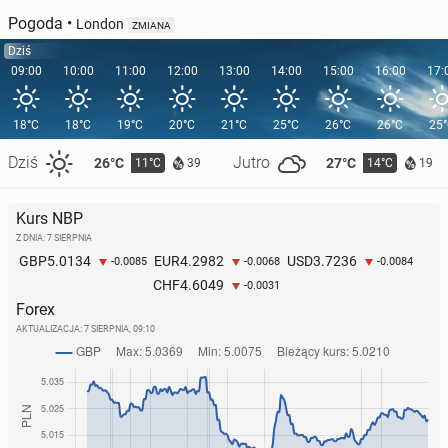
Pogoda
•
London
ZMIANA
Dziś
09:00
10:00
11:00
12:00
13:00
14:00
15:00
16:00
17:
18°C
18°C
19°C
20°C
21°C
25°C
26°C
26°C
25
Dziś
Jutro
26°C
27°C
11°C
14°C
39
19
Kurs NBP
Z DNIA: 7 SIERPNIA
5.0134
4.2982
3.7236
GBP
EUR
USD
-0.0085
-0.0068
-0.0084
4.6049
CHF
-0.0031
Forex
AKTUALIZACJA:
7 SIERPNIA, 09:10