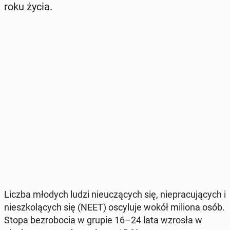
roku życia.
Liczba młodych ludzi nie­uczą­cych się, nie­pra­cu­ją­cych i
nie­szko­lą­cych się (NEET) oscy­lu­je wokół miliona osób
.
Stopa bez­ro­bo­cia w grupie 16–24 lata wzrosła w