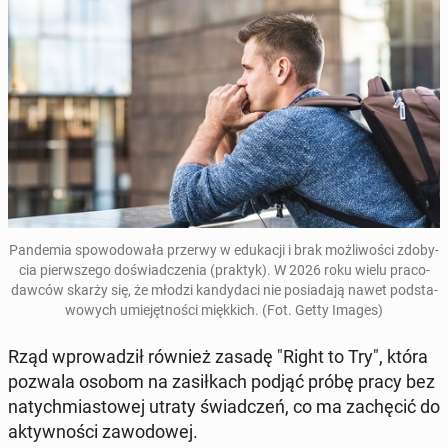
Pan­de­mia spo­wo­do­wa­ła przerwy w edu­ka­cji i brak moż­li­wo­ści zdo­by­
cia pierw­sze­go do­świad­cze­nia (praktyk). W 2026 roku wielu pra­co­
daw­ców skarży się, że młodzi kan­dy­da­ci nie po­sia­da­ją nawet pod­sta­
wo­wych umie­jęt­no­ści mięk­kich. (Fot. Getty Images)
Rząd wpro­wa­dził również zasadę "Right to Try"
, która
pozwala osobom na za­sił­kach podjąć próbę pracy bez
na­tych­mia­sto­wej utraty świad­czeń, co ma za­chę­cić do
ak­tyw­no­ści za­wo­do­wej.