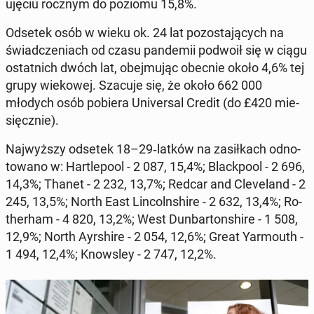
ujęciu rocznym do poziomu 15,8%
.
Odsetek osób w wieku ok. 24 lat po­zo­sta­ją­cych na
świad­cze­niach od czasu pan­de­mii podwoił się w ciągu
ostat­nich dwóch lat, obej­mu­jąc obecnie około 4,6%
tej
grupy wie­ko­wej. Szacuje się, że około 662 000
młodych osób pobiera Uni­ver­sal Credit (do £420 mie­
sięcz­nie).
Naj­wyż­szy odsetek 18–29‑latków na za­sił­kach od­no­
to­wa­no w: Har­tle­po­ol - 2 087, 15,4%; Black­po­ol - 2 696,
14,3%; Thanet - 2 232, 13,7%; Redcar and Cle­ve­land - 2
245, 13,5%; North East Lin­coln­shi­re - 2 632, 13,4%; Ro­
ther­ham - 4 820, 13,2%; West Dun­bar­ton­shi­re - 1 508,
12,9%; North Ayr­shi­re - 2 054, 12,6%; Great Yar­mo­uth -
1 494, 12,4%; Know­sley - 2 747, 12,2%.