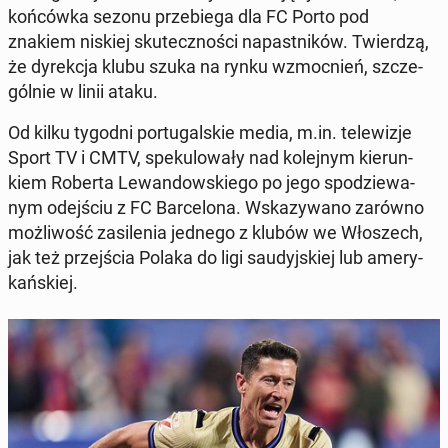
koń­ców­ka sezonu prze­bie­ga dla FC Porto pod
znakiem niskiej sku­tecz­no­ści na­past­ni­ków. Twier­dzą,
że dy­rek­cja klubu szuka na rynku wzmoc­nień, szcze­
gól­nie w linii ataku.
Od kilku tygodni por­tu­gal­skie media, m.in. te­le­wi­zje
Sport TV i CMTV, spe­ku­lo­wa­ły nad ko­lej­nym kie­run­
kiem Roberta Le­wan­dow­skie­go po jego spo­dzie­wa­
nym odej­ściu z FC Bar­ce­lo­na. Wska­zy­wa­no zarówno
moż­li­wość za­si­le­nia jednego z klubów we Wło­szech,
jak też przej­ścia Polaka do ligi sau­dyj­skiej lub ame­ry­
kań­skiej.