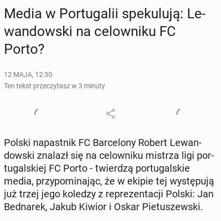
Media w Por­tu­ga­lii spe­ku­lu­ją: Le­
wan­dow­ski na ce­low­ni­ku FC
Porto?
12 MAJA, 12:30
Ten tekst przeczytasz w 3 minuty
Polski na­past­nik FC Bar­ce­lo­ny Robert Le­wan­
dow­ski znalazł się na ce­low­ni­ku mistrza ligi por­
tu­gal­skiej FC Porto - twier­dzą por­tu­gal­skie
media, przy­po­mi­na­jąc, że w ekipie tej wy­stę­pu­ją
już trzej jego koledzy z re­pre­zen­ta­cji Polski: Jan
Bed­na­rek, Jakub Kiwior i Oskar Pie­tu­szew­ski.