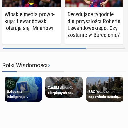
Włoskie media pro­wo­
De­cy­du­ją­ce ty­go­dnie
ku­ją: Le­wan­dow­ski
dla przy­szło­ści Roberta
"oferuje się" Mi­la­no­wi
Le­wan­dow­skie­go. Czy
zo­sta­nie w Bar­ce­lo­nie?
›
Rolki Wiadomości
Zasiłki dla osób
Sztuczna
BBC Weather
cierpiących na
inteligencja
zapowiada szóstą
schorzenia
próbowała oszukać
falę upałów w
psychiczne
człowieka
Londynie