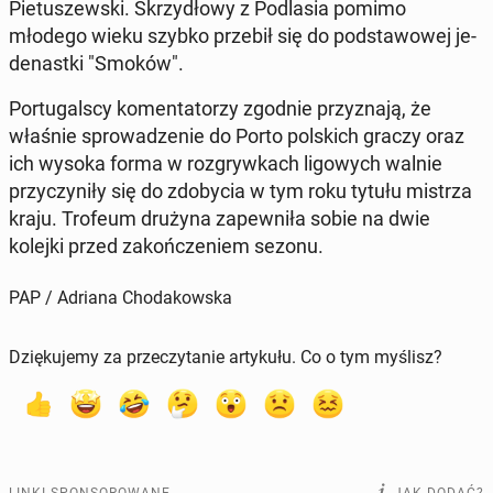
Pie­tu­szew­ski. Skrzy­dło­wy z Pod­la­sia pomimo
młodego wieku szybko przebił się do pod­sta­wo­wej je­
de­nast­ki "Smoków".
Por­tu­gal­scy ko­men­ta­to­rzy zgodnie przy­zna­ją, że
właśnie spro­wa­dze­nie do Porto pol­skich graczy oraz
ich wysoka forma w roz­gryw­kach li­go­wych walnie
przy­czy­ni­ły się do zdo­by­cia w tym roku tytułu mistrza
kraju. Trofeum drużyna za­pew­ni­ła sobie na dwie
kolejki przed za­koń­cze­niem sezonu.
PAP / Adriana Chodakowska
Dziękujemy za przeczytanie artykułu. Co o tym myślisz?
LINKI SPONSOROWANE
JAK DODAĆ?