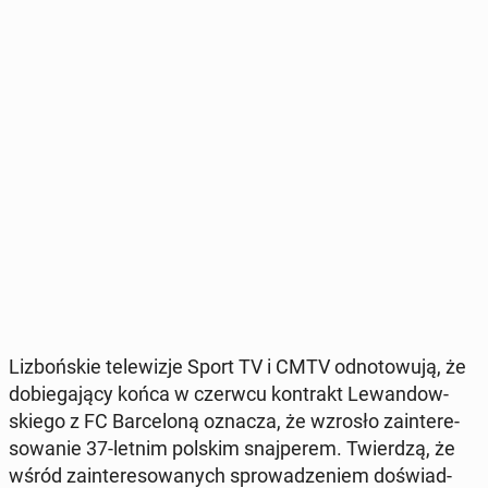
Li­zboń­skie te­le­wi­zje Sport TV i CMTV od­no­to­wu­ją, że
do­bie­ga­ją­cy końca w czerwcu kon­trakt Le­wan­dow­
skie­go z FC Bar­ce­lo­ną oznacza, że wzrosło za­in­te­re­
so­wa­nie 37-letnim polskim snaj­pe­rem. Twier­dzą, że
wśród za­in­te­re­so­wa­nych spro­wa­dze­niem do­świad­