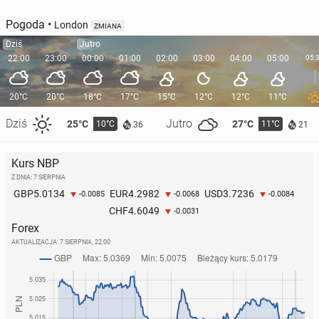
Pogoda
•
London
ZMIANA
Dziś
Jutro
22:00
23:00
00:00
01:00
02:00
03:00
04:00
05:00
05:
20°C
20°C
18°C
17°C
15°C
12°C
12°C
11°C
Dziś
Jutro
25°C
27°C
10°C
11°C
36
21
Kurs NBP
Z DNIA: 7 SIERPNIA
5.0134
4.2982
3.7236
GBP
EUR
USD
-0.0085
-0.0068
-0.0084
4.6049
CHF
-0.0031
Forex
AKTUALIZACJA:
7 SIERPNIA, 22:00