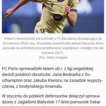
Robert Le­wan­dow­ski ma kon­trakt z FC Bar­ce­lo­ną obo­wią­zu­ją­cy do
30 czerwca 2026 roku
. W umowie zawarta jest jednak klau­zu­la, która
pozwala na au­to­ma­tycz­ne prze­dłu­że­nie współ­pra­cy o kolejny rok (do
czerwca 2027
).
(Fot. Getty Images)
FC Porto spro­wa­dzi­ło latem ub.r. z ligi an­giel­skiej
dwóch pol­skich obroń­ców: Jana Bed­nar­ka z So­
uthamp­ton oraz Jakuba Kiwiora, na za­sa­dzie wy­po­ży­
cze­nia, z lon­dyń­skie­go Ar­se­na­lu.
W stycz­niu do pol­skich de­fen­so­rów do­łą­czył spro­wa­
dzo­ny z Ja­giel­lo­nii Bia­ły­stok 17-letni po­moc­nik Oskar