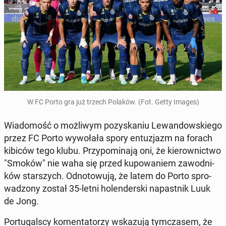
W FC Porto gra już trzech Polaków. (Fot. Getty Images)
Wia­do­mość o moż­li­wym po­zy­ska­niu Le­wan­dow­skie­go
przez FC Porto wy­wo­ła­ła spory en­tu­zjazm na forach
kibiców tego klubu. Przy­po­mi­na­ją oni, że kie­row­nic­two
"Smoków" nie waha się przed ku­po­wa­niem za­wod­ni­
ków star­szych. Od­no­to­wu­ją, że latem do Porto spro­
wa­dzo­ny został 35-letni ho­len­der­ski na­past­nik Luuk
de Jong.
Por­tu­gal­scy ko­men­ta­to­rzy wska­zu­ją tym­cza­sem, że