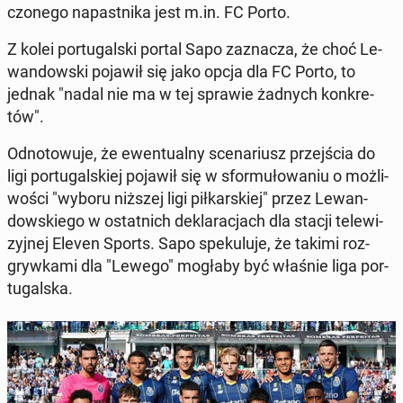
czo­ne­go na­past­ni­ka jest m.in. FC Porto.
Z kolei por­tu­gal­ski portal Sapo za­zna­cza, że choć Le­
wan­dow­ski pojawił się jako opcja dla FC Porto, to
jednak "nadal nie ma w tej sprawie żadnych kon­kre­
tów".
Od­no­to­wu­je, że ewen­tu­al­ny sce­na­riusz przej­ścia do
ligi por­tu­gal­skiej pojawił się w sfor­mu­ło­wa­niu o moż­li­
wo­ści "wyboru niższej ligi pił­kar­skiej" przez Le­wan­
dow­skie­go w ostat­nich de­kla­ra­cjach dla stacji te­le­wi­
zyj­nej Eleven Sports. Sapo spe­ku­lu­je, że takimi roz­
gryw­ka­mi dla "Lewego" mogłaby być właśnie liga por­
tu­gal­ska.