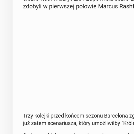
zdobyli w pierw­szej połowie Marcus Ra­sh­f
Trzy kolejki przed końcem sezonu Bar­ce­lo­na zgr
już zatem sce­na­riu­sza, który umoż­li­wił­by "Kró­