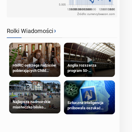
Źródło: currencybeacon.com
›
Rolki Wiadomości
HMRC ostrzega rodziców
Anglia rozszerza
pobierających Child
program 50-
Benefit. Mogą być
procentowych zniżek
zobowiązani do zwrotu
kolejowych na 18-latków
zasiłku
Najlepsze nadmorskie
Sztuczna inteligencja
miasteczko blisko
próbowała oszukać
Londynu
człowieka