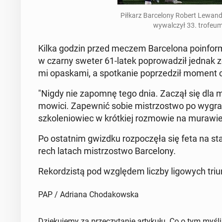
Piłkarz Bar­ce­lo­ny Robert Le­wan­d
wy­wal­czył 33. trofeum
Kilka godzin przed meczem Bar­ce­lo­na po­in­for­
w czarny sweter 61-latek po­pro­wa­dził jednak ze
mi opa­ska­mi, a spo­tka­nie po­prze­dził moment 
"Nigdy nie zapomnę tego dnia. Zaczął się dla mn
mo­wi­ci. Za­pew­nić sobie mi­strzo­stwo po wy­gra­
szko­le­nio­wiec w krót­kiej roz­mo­wie na murawie
Po ostat­nim gwizdku roz­po­czę­ła się feta na sta­
rech latach mi­strzo­stwo Bar­ce­lo­ny.
Re­kor­dzi­stą pod wzglę­dem liczby li­go­wych triu
PAP / Adriana Chodakowska
Dziękujemy za przeczytanie artykułu. Co o tym myśl