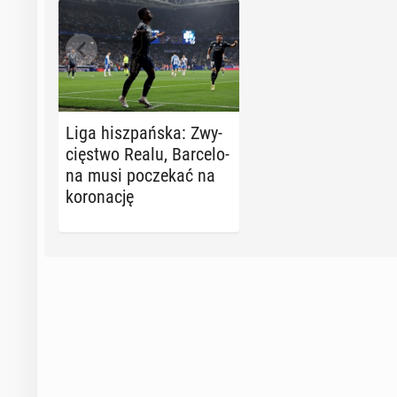
Liga hisz­pań­ska: Zwy­
cię­stwo Realu, Bar­ce­lo­
na musi po­cze­kać na
ko­ro­na­cję