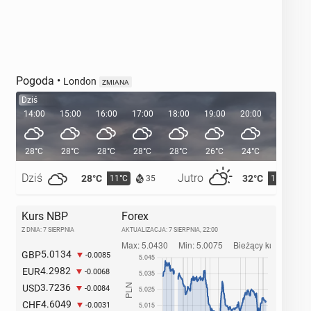
Pogoda
•
London
ZMIANA
Dziś
14:00
15:00
16:00
17:00
18:00
19:00
20:00
20:38
28°C
28°C
28°C
28°C
28°C
26°C
24°C
Dziś
Jutro
28°C
32°C
11°C
15°C
35
Kurs NBP
Forex
Z DNIA: 7 SIERPNIA
AKTUALIZACJA:
7 SIERPNIA, 22:00
5.0134
GBP
-0.0085
4.2982
EUR
-0.0068
3.7236
USD
-0.0084
4.6049
CHF
-0.0031