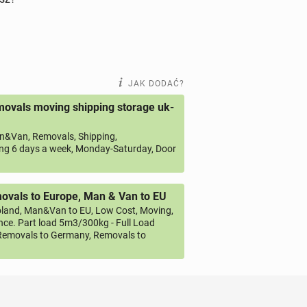
JAK DODAĆ?
ovals moving shipping storage uk-
&Van, Removals, Shipping,
ng 6 days a week, Monday-Saturday, Door
vals to Europe, Man & Van to EU
land, Man&Van to EU, Low Cost, Moving,
ce. Part load 5m3/300kg - Full Load
emovals to Germany, Removals to