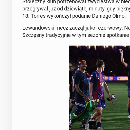
Sto­łecz­ny klub po­trze­bo­wał zwy­cię­stwa w ni
prze­gry­wał już od dzie­wią­tej minuty, gdy pięk
18. Torres wy­koń­czył podanie Daniego Olmo.
Le­wan­dow­ski mecz zaczął jako re­zer­wo­wy. N
Szczę­sny tra­dy­cyj­nie w tym sezonie spo­tka­nie 