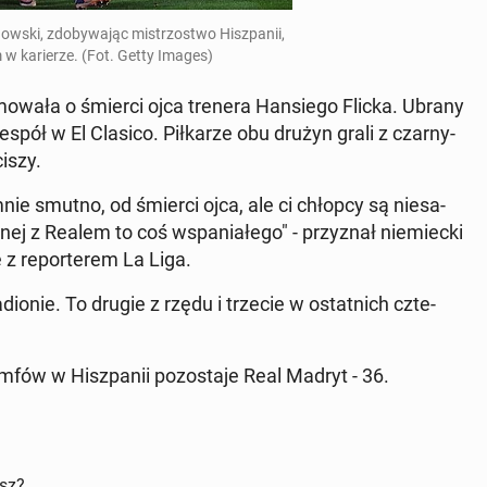
ow­ski, zdo­by­wa­jąc mi­strzo­stwo Hisz­pa­nii,
 w ka­rie­rze. (Fot. Getty Images)
mo­wa­ła o śmierci ojca trenera Han­sie­go Flicka. Ubrany
spół w El Clasico. Pił­ka­rze obu drużyn grali z czar­ny­
ciszy.
ie smutno, od śmierci ojca, ale ci chłopcy są nie­sa­
nej z Realem to coś wspa­nia­łe­go" - przy­znał nie­miec­ki
 z re­por­te­rem La Liga.
dio­nie. To drugie z rzędu i trzecie w ostat­nich czte­
m­fów w Hisz­pa­nii po­zo­sta­je Real Madryt - 36.
isz?