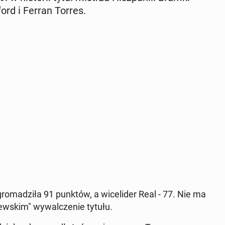
ord i Ferran Torres.
o­ma­dzi­ła 91 punktów, a wi­ce­li­der Real - 77. Nie ma
lew­skim" wy­wal­cze­nie tytułu.