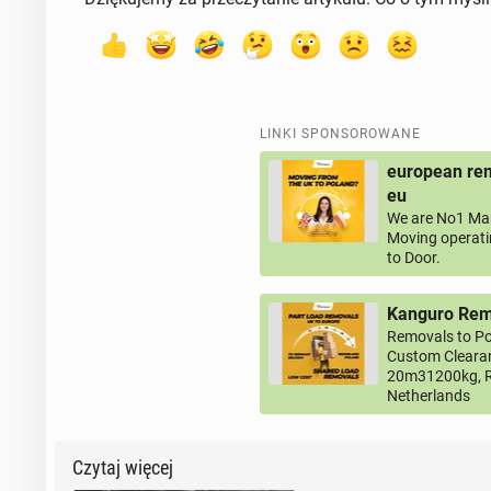
LINKI SPONSOROWANE
european rem
eu
We are No1 Man
Moving operati
to Door.
Kanguro Remo
Removals to Po
Custom Clearan
20m31200kg, R
Netherlands
Czytaj więcej