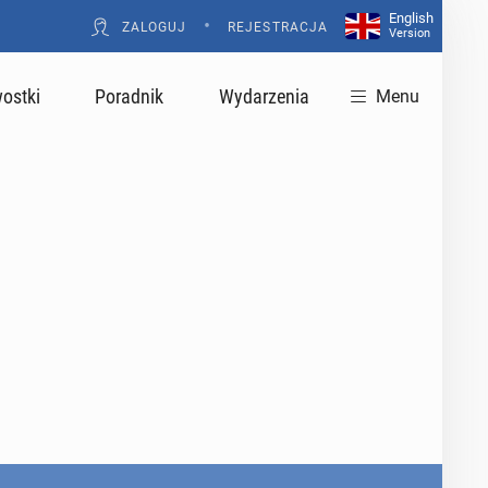
English
•
ZALOGUJ
REJESTRACJA
Version
ostki
Poradnik
Wydarzenia
Menu