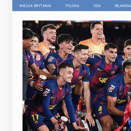
WIELKA BRYTANIA
POLSKA
USA
IRLANDIA