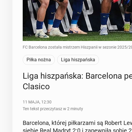
FC Barcelona została mistrzem Hiszpanii w sezonie 2025/20
Piłka nożna
Liga hiszpańska
Liga hisz­pań­ska: Bar­ce­lo­na 
Clasico
11 MAJA, 12:30
Ten tekst przeczytasz w 2 minuty
Bar­ce­lo­na, której pił­ka­rza­mi są Robert Le
siebie Real Madryt 2:0 i za­pew­ni­ła sobie 29