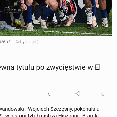
26. (Fot. Getty Images)
pewna tytułu po zwy­cię­stwie w El
­wan­dow­ski i Woj­ciech Szczę­sny, po­ko­na­ła u
. w hi­sto­rii tytuł mistrza Hisz­pa­nii. Bramki