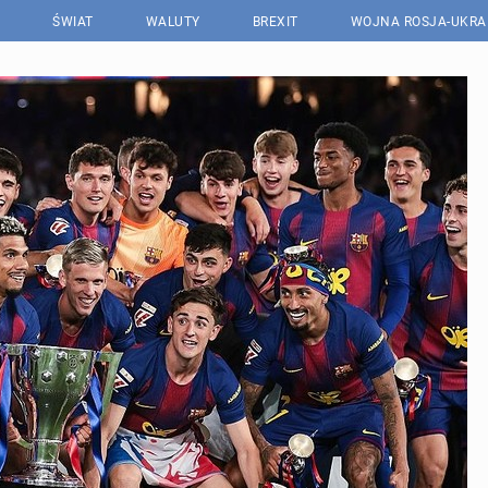
ŚWIAT
WALUTY
BREXIT
WOJNA ROSJA-UKRA