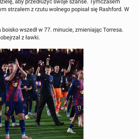
e­dzie­lę, aby prze­dłu­żyć swoje szanse. Tym­cza­sem
nym strza­łem z rzutu wolnego popisał się Ra­sh­ford. W
a boisko wszedł w 77. minucie, zmie­nia­jąc Torresa.
obej­rzał z ławki.