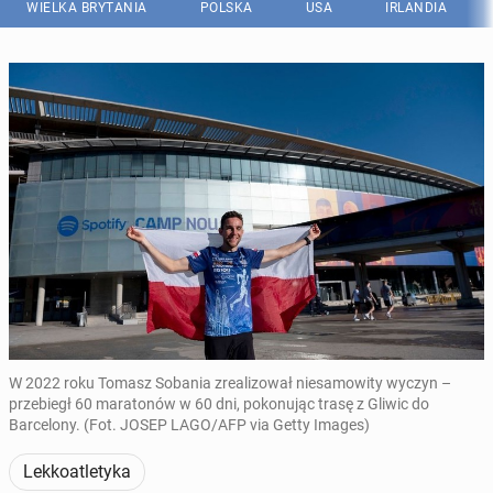
WIELKA BRYTANIA
POLSKA
USA
IRLANDIA
W 2022 roku Tomasz Sobania zrealizował niesamowity wyczyn –
przebiegł 60 maratonów w 60 dni, pokonując trasę z Gliwic do
Barcelony. (Fot. JOSEP LAGO/AFP via Getty Images)
Lekkoatletyka