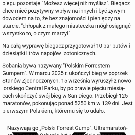
biegu po­zo­sta­je "Możesz więcej niż myślisz". Biegacz
chce mieć po­zy­tyw­ny wpływ na innych i być żywym
dowodem na to, że bez zna­jo­mo­ści i pie­nię­dzy na
starcie, "chłopak z małego mia­stecz­ka mógł osią­gnąć
wszyst­ko to, o czym marzył".
Na całą wyprawę biegacz przy­go­to­wał 10 par butów i
dzie­siąt­ki litrów napojów izo­to­nicz­nych.
Sobania bywa na­zy­wa­ny "Polskim For­re­stem
Gumpem". W marcu 2025 r. ukoń­czył bieg w poprzek
Stanów Zjed­no­czo­nych. 15 wrze­śnia wy­ru­szył z no­wo­
jor­skie­go Central Parku, by po prawie pięciu mie­sią­
cach skoń­czyć swój bieg w San Diego. Prze­biegł 125
ma­ra­to­nów, po­ko­nu­jąc ponad 5250 km w 139 dni. Jest
pierw­szym Po­la­kiem, któremu się to udało.
Na­zy­wa­ją go „Polski Forrest Gump". Ul­tra­ma­ra­toń­