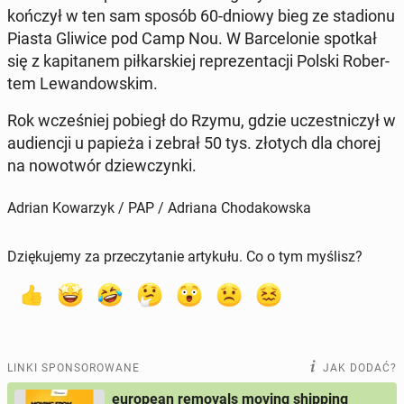
koń­czył w ten sam sposób 60-dniowy bieg ze sta­dio­nu
Piasta Gliwice pod Camp Nou. W Bar­ce­lo­nie spotkał
się z ka­pi­ta­nem pił­kar­skiej re­pre­zen­ta­cji Polski Ro­ber­
tem Le­wan­dow­skim.
Rok wcze­śniej pobiegł do Rzymu, gdzie uczest­ni­czył w
au­dien­cji u papieża i zebrał 50 tys. złotych dla chorej
na no­wo­twór dziew­czyn­ki.
Adrian Kowarzyk / PAP / Adriana Chodakowska
Dziękujemy za przeczytanie artykułu. Co o tym myślisz?
LINKI SPONSOROWANE
JAK DODAĆ?
european removals moving shipping