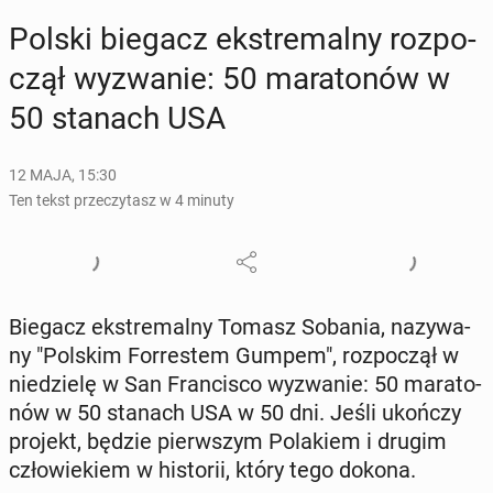
Polski biegacz eks­tre­mal­ny roz­po­
czął wy­zwa­nie: 50 ma­ra­to­nów w
50 stanach USA
12 MAJA, 15:30
Ten tekst przeczytasz w 4 minuty
Biegacz eks­tre­mal­ny Tomasz Sobania, na­zy­wa­
ny "Polskim For­re­stem Gumpem", roz­po­czął w
nie­dzie­lę w San Fran­ci­sco wy­zwa­nie: 50 ma­ra­to­
nów w 50 stanach USA w 50 dni. Jeśli ukończy
projekt, będzie pierw­szym Po­la­kiem i drugim
czło­wie­kiem w hi­sto­rii, który tego dokona.