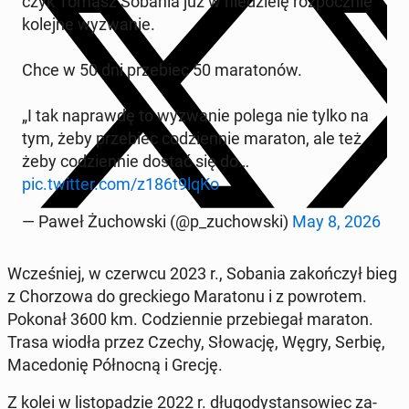
czyk Tomasz Sobania już w nie­dzie­lę roz­pocz­nie
kolejne wy­zwa­nie.
Chce w 50 dni prze­biec 50 ma­ra­to­nów.
„I tak na­praw­dę to wy­zwa­nie polega nie tylko na
tym, żeby prze­biec co­dzien­nie maraton, ale też
żeby co­dzien­nie dostać się do…
pic.twitter.com/z186t9lqKo
— Paweł Żu­chow­ski (@p_zu­chow­ski)
May 8, 2026
Wcze­śniej, w czerwcu 2023 r., Sobania za­koń­czył bieg
z Cho­rzo­wa do grec­kie­go Ma­ra­to­nu i z po­wro­tem.
Pokonał 3600 km. Co­dzien­nie prze­bie­gał maraton.
Trasa wiodła przez Czechy, Sło­wa­cję, Węgry, Serbię,
Ma­ce­do­nię Pół­noc­ną i Grecję.
Z kolei w li­sto­pa­dzie 2022 r. dłu­go­dy­stan­so­wiec za­