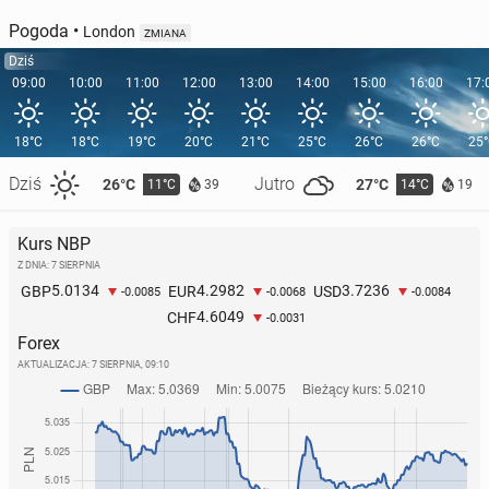
Pogoda
•
London
ZMIANA
Dziś
09:00
10:00
11:00
12:00
13:00
14:00
15:00
16:00
17:
18°C
18°C
19°C
20°C
21°C
25°C
26°C
26°C
25
Dziś
Jutro
26°C
27°C
11°C
14°C
39
19
Kurs NBP
Z DNIA: 7 SIERPNIA
5.0134
4.2982
3.7236
GBP
EUR
USD
-0.0085
-0.0068
-0.0084
4.6049
CHF
-0.0031
Forex
AKTUALIZACJA:
7 SIERPNIA, 09:10