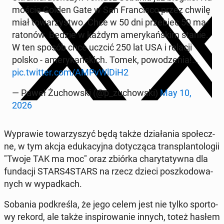
moście Golden Gate w San Fran­ci­sco przez chwilę
miał to­wa­rzy­stwo. Chce w 50 dni prze­biec 50 ma­
ra­to­nów. Będzie w każdym ame­ry­kań­skim stanie.
W ten sposób chce uczcić 250 lat USA i relacji
polsko - ame­ry­kań­skich. Tomek, po­wo­dze­nia!…
pic.twitter.com/AM­PvWl­DiH2
— Paweł Żu­chow­ski (@p_zu­chow­ski)
May 10,
2026
Wy­pra­wie to­wa­rzy­szyć będą także dzia­ła­nia spo­łecz­
ne, w tym akcja edu­ka­cyj­na do­ty­czą­ca trans­plan­to­lo­gii
"Twoje TAK ma moc" oraz zbiórka cha­ry­ta­tyw­na dla
fun­da­cji STARS4STARS na rzecz dzieci po­szko­do­wa­
nych w wy­pad­kach.
Sobania pod­kre­śla, że jego celem jest nie tylko spor­to­
wy rekord, ale także in­spi­ro­wa­nie innych, toteż hasłem