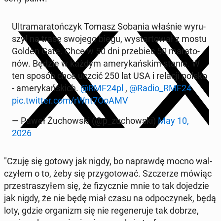
Ul­tra­ma­ra­toń­czyk Tomasz Sobania właśnie wy­ru­
szył na trasę swojego biegu, wy­star­to­wał z mostu
Golden Gate. Chce w 50 dni prze­biec 50 ma­ra­to­
nów. Będzie w każdym ame­ry­kań­skim stanie. W
ten sposób chce uczcić 250 lat USA i relacji polsko
- ame­ry­kań­skich.
@RMF24pl
,
@Radio_RMF24
pic.twitter.com/rWnt7OoAMV
— Paweł Żu­chow­ski (@p_zu­chow­ski)
May 10,
2026
"Czuję się gotowy jak nigdy, bo na­praw­dę mocno wal­
czy­łem o to, żeby się przy­go­to­wać. Szcze­rze mówiąc
prze­stra­szy­łem się, że fi­zycz­nie mnie to tak do­je­dzie
jak nigdy, że nie będę miał czasu na od­po­czy­nek, będą
loty, gdzie or­ga­nizm się nie re­ge­ne­ru­je tak dobrze,