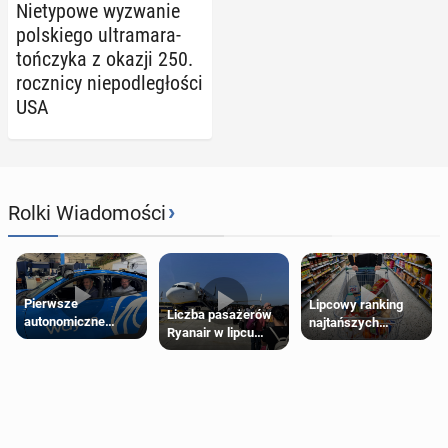
Nie­ty­po­we wy­zwa­nie
pol­skie­go ul­tra­ma­ra­
toń­czy­ka z okazji 250.
rocz­ni­cy nie­pod­le­gło­ści
USA
›
Rolki Wiadomości
Pierwsze
Lipcowy ranking
Liczba pasażerów
autonomiczne
najtańszych
Ryanair w lipcu
Ubery pojawią się
supermarketów
pobiła rekord
w Londynie jeszcze
tego lata