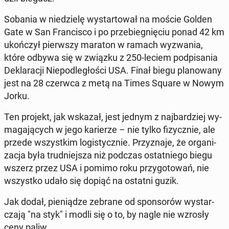
Sobania w nie­dzie­lę wy­star­to­wał na moście Golden
Gate w San Fran­ci­sco i po prze­bie­gnię­ciu ponad 42 km
ukoń­czył pierw­szy maraton w ramach wy­zwa­nia,
które odbywa się w związku z 250-leciem pod­pi­sa­nia
De­kla­ra­cji Nie­pod­le­gło­ści USA. Finał biegu pla­no­wa­ny
jest na 28 czerwca z metą na Times Square w Nowym
Jorku.
Ten projekt, jak wskazał, jest jednym z naj­bar­dziej wy­
ma­ga­ją­cych w jego ka­rie­rze – nie tylko fi­zycz­nie, ale
przede wszyst­kim lo­gi­stycz­nie. Przy­zna­je, że or­ga­ni­
za­cja była trud­niej­sza niż podczas ostat­nie­go biegu
wszerz przez USA i pomimo roku przy­go­to­wań, nie
wszyst­ko udało się dopiąć na ostatni guzik.
Jak dodał, pie­nią­dze zebrane od spon­so­rów wy­star­
cza­ją "na styk" i modli się o to, by nagle nie wzrosły
ceny paliw.