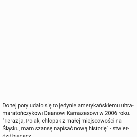
Do tej pory udało się to jedynie ame­ry­kań­skie­mu ul­tra­
ma­ra­toń­czy­ko­wi Deanowi Kar­na­ze­so­wi w 2006 roku.
"Teraz ja, Polak, chłopak z małej miej­sco­wo­ści na
Śląsku, mam szansę napisać nową hi­sto­rię" - stwier­
dził biegacz.