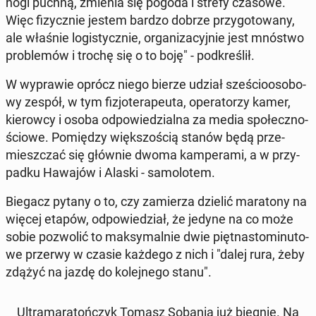
nogi puchną, zmienia się pogoda i strefy czasowe.
Więc fi­zycz­nie jestem bardzo dobrze przy­go­to­wa­ny,
ale właśnie lo­gi­stycz­nie, or­ga­ni­za­cyj­nie jest mnóstwo
pro­ble­mów i trochę się o to boję" - pod­kre­ślił.
W wy­pra­wie oprócz niego bierze udział sze­ścio­oso­bo­
wy zespół, w tym fi­zjo­te­ra­peu­ta, ope­ra­to­rzy kamer,
kie­row­cy i osoba od­po­wie­dzial­na za media spo­łecz­no­
ścio­we. Po­mię­dzy więk­szo­ścią stanów będą prze­
miesz­czać się głównie dwoma kam­pe­ra­mi, a w przy­
pad­ku Hawajów i Alaski - sa­mo­lo­tem.
Biegacz pytany o to, czy za­mie­rza dzielić ma­ra­to­ny na
więcej etapów, od­po­wie­dział, że jedyne na co może
sobie po­zwo­lić to mak­sy­mal­nie dwie pięt­na­sto­mi­nu­to­
we przerwy w czasie każdego z nich i "dalej rura, żeby
zdążyć na jazdę do ko­lej­ne­go stanu".
Ul­tra­ma­ra­toń­czyk Tomasz Sobania już biegnie. Na