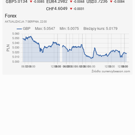
5.0134
4.2982
3.7236
GBP
EUR
USD
-0.0085
-0.0068
-0.0084
4.6049
CHF
-0.0031
Forex
AKTUALIZACJA:
7 SIERPNIA, 22:00
Źródło: currencybeacon.com