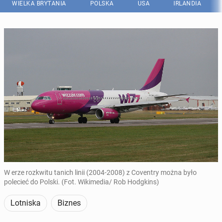
WIELKA BRYTANIA
POLSKA
USA
IRLANDIA
W erze rozkwitu tanich linii (2004-2008) z Coventry można było
polecieć do Polski. (Fot. Wikimedia/ Rob Hodgkins)
Lotniska
Biznes