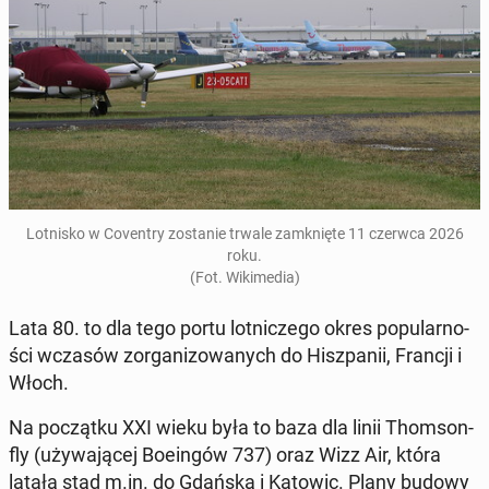
Lot­ni­sko w Co­ven­try zo­sta­nie trwale za­mknię­te 11 czerwca 2026
roku
.
(Fot. Wi­ki­me­dia)
Lata 80. to dla tego portu lot­ni­cze­go okres po­pu­lar­no­
ści wczasów zor­ga­ni­zo­wa­nych do Hisz­pa­nii, Francji i
Włoch.
Na po­cząt­ku XXI wieku była to baza dla linii Thom­son­
fly
(uży­wa­ją­cej Bo­ein­gów 737) oraz Wizz Air
, która
latała stąd m.in. do Gdańska i Katowic
. Plany budowy