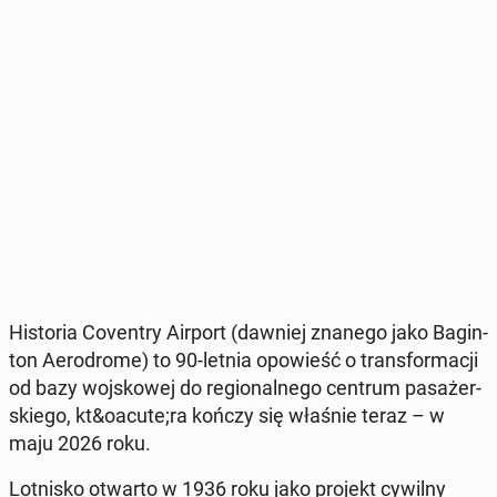
Hi­sto­ria Co­ven­try Airport
(dawniej znanego jako Ba­gin­
ton Ae­ro­dro­me
) to 90-letnia opo­wieść o trans­for­ma­cji
od bazy woj­sko­wej do re­gio­nal­ne­go centrum pa­sa­żer­
skie­go, kt&oacute;ra kończy się właśnie teraz – w
maju 2026 roku.
Lot­ni­sko otwarto w 1936 roku
jako projekt cywilny