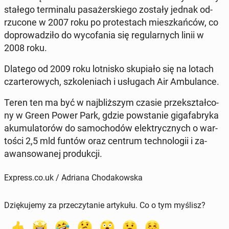
stałego ter­mi­na­lu pa­sa­żer­skie­go zostały jednak od­
rzu­co­ne w 2007 roku po pro­te­stach miesz­kań­ców, co
do­pro­wa­dzi­ło do wy­co­fa­nia się re­gu­lar­nych linii w
2008 roku.
Dlatego od 2009 roku lot­ni­sko sku­pia­ło się na lotach
czar­te­ro­wych, szko­le­niach i usłu­gach Air Am­bu­lan­ce.
Teren ten ma być w naj­bliż­szym czasie prze­kształ­co­
ny w Green Power Park
, gdzie po­wsta­nie gi­ga­fa­bry­ka
aku­mu­la­to­rów do sa­mo­cho­dów elek­trycz­nych o war­
to­ści 2,5 mld funtów oraz centrum tech­no­lo­gii i za­
awan­so­wa­nej pro­duk­cji.
Express.co.uk / Adriana Chodakowska
Dziękujemy za przeczytanie artykułu. Co o tym myślisz?