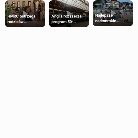
Najlepsze
HMRC ostrzega
Anglia rozszerza
nadmorskie
rodziców
program 50-
miasteczko blisko
pobierających Child
procentowych
Londynu
Benefit. Mogą być
zniżek kolejowych
zobowiązani do
na 18-latków
zwrotu zasiłku