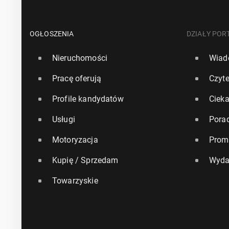
OGŁOSZENIA
DZIAŁY POR
Nieruchomości
Wiad
Pracę oferują
Czyte
Profile kandydatów
Ciek
Usługi
Pora
Motoryzacja
Prom
Kupię / Sprzedam
Wyda
Towarzyskie