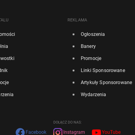
TALU
REKLAMA
omości
Ogłoszenia
lnia
Banery
awostki
Promocje
dnik
Linki Sponsorowane
ocje
Artykuły Sponsorowane
rzenia
Wydarzenia
DOŁĄCZ DO NAS:
Facebook
Instagram
YouTube