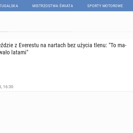
RTUGALSKA
MISTRZOSTWA ŚWIATA
SPORTY MOTOROWE
eź­dzie z Eve­re­stu na nartach bez użycia tlenu: "To ma­
­wa­ło latami"
, 16:30