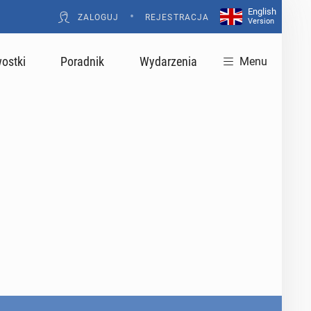
English
•
ZALOGUJ
REJESTRACJA
Version
ostki
Poradnik
Wydarzenia
Menu