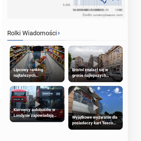
Źródło: currencybeacon.com
›
Rolki Wiadomości
Lipcowy ranking
Bristol znalazł się w
najtańszych
gronie najlepszych
supermarketów
kierunków podróży na
świecie
Kierowcy autobusów w
Londynie zapowiadają
Wyjątkowe wyzwanie dla
strajki
posiadaczy kart Tesco
Clubcard!