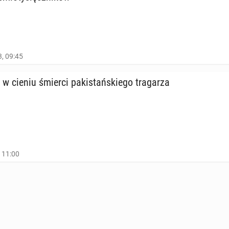
, 09:45
 cieniu śmierci pa­ki­stań­skie­go tra­ga­rza
, 11:00