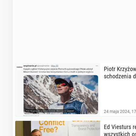
Piotr Krzy­żo
scho­dze­nia 
24 maja 2024, 1
Ed Vie­sturs r
wszyst­kich oś