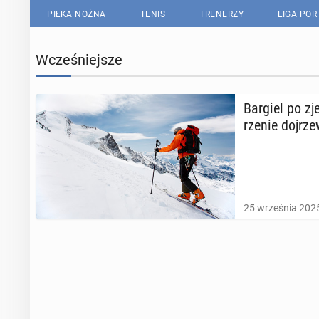
PIŁKA NOŻNA
TENIS
TRENERZY
LIGA PO
Wcześniejsze
Bargiel po zj
rze­nie doj­rze
25 września 2025