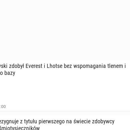
w­ski zdobył Everest i Lhotse bez wspo­ma­ga­nia tlenem i
do bazy
7:00
e­zy­gnu­je z tytułu pierw­sze­go na świecie zdo­byw­cy
mio­ty­sięcz­ni­ków