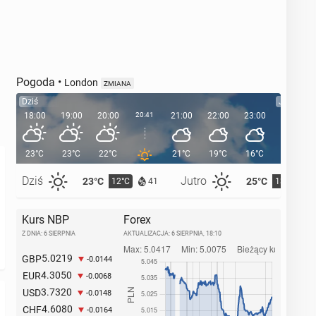
Pogoda
•
London
ZMIANA
Dziś
Jutro
18:00
19:00
20:00
20:41
21:00
22:00
23:00
00:00
23°C
23°C
22°C
21°C
19°C
16°C
16°C
Dziś
Jutro
23°C
25°C
12°C
13°C
41
Kurs NBP
Forex
Z DNIA: 6 SIERPNIA
AKTUALIZACJA:
6 SIERPNIA, 18:10
5.0219
GBP
-0.0144
4.3050
EUR
-0.0068
3.7320
USD
-0.0148
4.6080
CHF
-0.0164