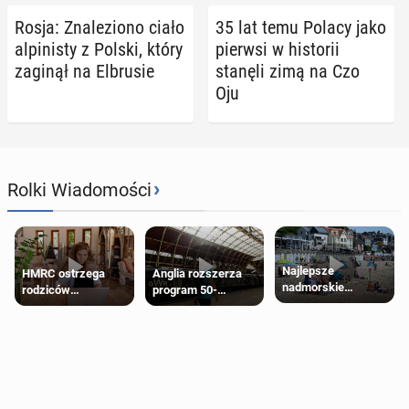
Rosja: Zna­le­zio­no ciało
35 lat temu Polacy jako
al­pi­ni­sty z Polski, który
pierwsi w hi­sto­rii
zaginął na El­bru­sie
stanęli zimą na Czo
Oju
›
Rolki Wiadomości
Najlepsze
HMRC ostrzega
Anglia rozszerza
nadmorskie
rodziców
program 50-
miasteczko blisko
pobierających Child
procentowych
Londynu
Benefit. Mogą być
zniżek kolejowych
zobowiązani do
na 18-latków
zwrotu zasiłku