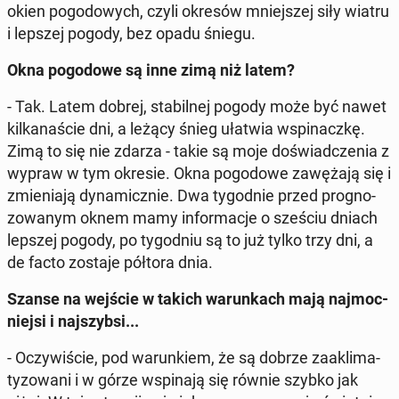
okien po­go­do­wych, czyli okresów mniej­szej siły wiatru
i lepszej pogody, bez opadu śniegu.
Okna po­go­do­we są inne zimą niż latem?
- Tak. Latem dobrej, sta­bil­nej pogody może być nawet
kil­ka­na­ście dni, a leżący śnieg ułatwia wspi­nacz­kę.
Zimą to się nie zdarza - takie są moje do­świad­cze­nia z
wypraw w tym okresie. Okna po­go­do­we za­wę­ża­ją się i
zmie­nia­ją dy­na­micz­nie. Dwa ty­go­dnie przed pro­gno­
zo­wa­nym oknem mamy in­for­ma­cje o sześciu dniach
lepszej pogody, po ty­go­dniu są to już tylko trzy dni, a
de facto zostaje półtora dnia.
Szanse na wejście w takich wa­run­kach mają naj­moc­
niej­si i naj­szyb­si...
- Oczy­wi­ście, pod wa­run­kiem, że są dobrze za­akli­ma­
ty­zo­wa­ni i w górze wspi­na­ją się równie szybko jak