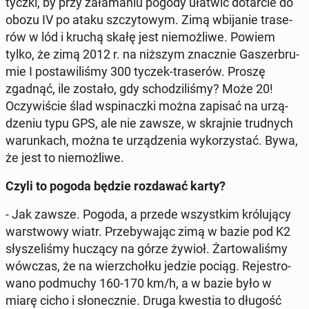
tyczki, by przy za­ła­ma­niu pogody ułatwić do­tar­cie do
obozu IV po ataku szczy­to­wym. Zimą wbi­ja­nie tra­se­
rów w lód i kruchą skałę jest nie­moż­li­we. Powiem
tylko, że zimą 2012 r. na niższym znacz­nie Ga­szer­bru­
mie I po­sta­wi­li­śmy 300 tyczek-tra­se­rów. Proszę
zgadnąć, ile zostało, gdy scho­dzi­li­śmy? Może 20!
Oczy­wi­ście ślad wspi­nacz­ki można zapisać na urzą­
dze­niu typu GPS, ale nie zawsze, w skraj­nie trud­nych
wa­run­kach, można te urzą­dze­nia wy­ko­rzy­stać. Bywa,
że jest to nie­moż­li­we.
Czyli to pogoda będzie roz­da­wać karty?
- Jak zawsze. Pogoda, a przede wszyst­kim kró­lu­ją­cy
war­stwo­wy wiatr. Prze­by­wa­jąc zimą w bazie pod K2
sły­sze­li­śmy huczący na górze żywioł. Żar­to­wa­li­śmy
wówczas, że na wierz­choł­ku jedzie pociąg. Re­je­stro­
wa­no po­dmu­chy 160-170 km/h, a w bazie było w
miarę cicho i sło­necz­nie. Druga kwestia to długość