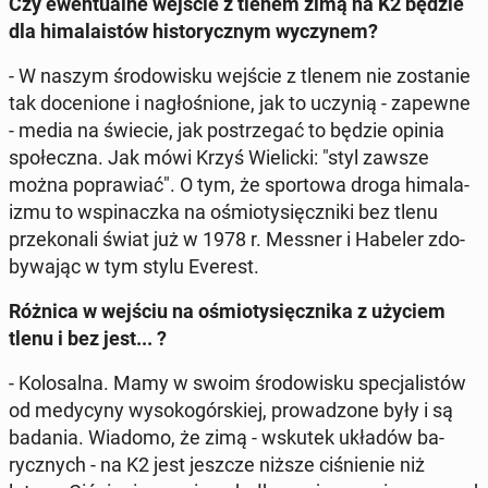
Czy ewen­tu­al­ne wejście z tlenem zimą na K2 będzie
dla hi­ma­la­istów hi­sto­rycz­nym wy­czy­nem?
- W naszym śro­do­wi­sku wejście z tlenem nie zo­sta­nie
tak do­ce­nio­ne i na­gło­śnio­ne, jak to uczynią - zapewne
- media na świecie, jak po­strze­gać to będzie opinia
spo­łecz­na. Jak mówi Krzyś Wie­lic­ki: "styl zawsze
można po­pra­wiać". O tym, że spor­to­wa droga hi­ma­la­
izmu to wspi­nacz­ka na ośmio­ty­sięcz­ni­ki bez tlenu
prze­ko­na­li świat już w 1978 r. Messner i Habeler zdo­
by­wa­jąc w tym stylu Everest.
Różnica w wejściu na ośmio­ty­sięcz­ni­ka z użyciem
tlenu i bez jest... ?
- Ko­lo­sal­na. Mamy w swoim śro­do­wi­sku spe­cja­li­stów
od me­dy­cy­ny wy­so­ko­gór­skiej, pro­wa­dzo­ne były i są
badania. Wiadomo, że zimą - wskutek układów ba­
rycz­nych - na K2 jest jeszcze niższe ci­śnie­nie niż