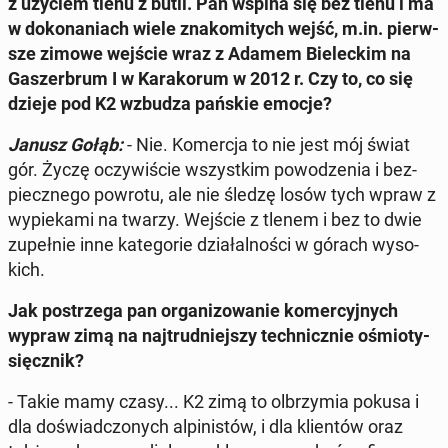
z użyciem tlenu z butli. Pan wspina się bez tlenu i ma
w do­ko­na­niach wiele zna­ko­mi­tych wejść, m.in. pierw­
sze zimowe wejście wraz z Adamem Bie­lec­kim na
Ga­szer­brum I w Ka­ra­ko­rum w 2012 r. Czy to, co się
dzieje pod K2 wzbudza pańskie emocje?
Janusz Gołąb:
- Nie. Ko­mer­cja to nie jest mój świat
gór. Życzę oczy­wi­ście wszyst­kim po­wo­dze­nia i bez­
piecz­ne­go powrotu, ale nie śledzę losów tych wpraw z
wy­pie­ka­mi na twarzy. Wejście z tlenem i bez to dwie
zu­peł­nie inne ka­te­go­rie dzia­łal­no­ści w górach wy­so­
kich.
Jak po­strze­ga pan or­ga­ni­zo­wa­nie ko­mer­cyj­nych
wypraw zimą na naj­trud­niej­szy tech­nicz­nie ośmio­ty­
sięcz­nik?
- Takie mamy czasy... K2 zimą to ol­brzy­mia pokusa i
dla do­świad­czo­nych al­pi­ni­stów, i dla klien­tów oraz