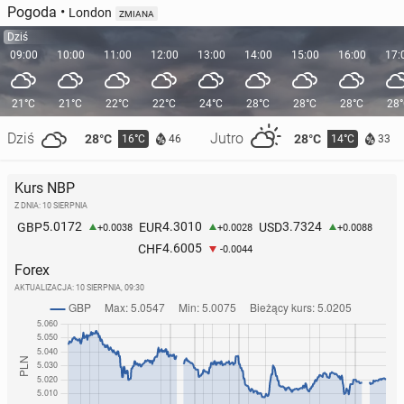
Pogoda
•
London
ZMIANA
Dziś
09:00
10:00
11:00
12:00
13:00
14:00
15:00
16:00
17:
21°C
21°C
22°C
22°C
24°C
28°C
28°C
28°C
28
Dziś
Jutro
28°C
28°C
16°C
14°C
46
33
Kurs NBP
Z DNIA: 10 SIERPNIA
5.0172
4.3010
3.7324
GBP
EUR
USD
+0.0038
+0.0028
+0.0088
4.6005
CHF
-0.0044
Forex
AKTUALIZACJA:
10 SIERPNIA, 09:30