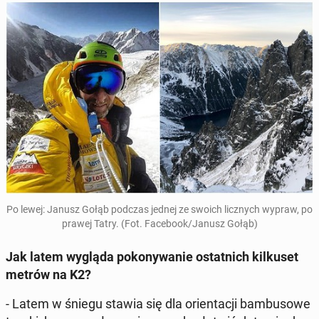
Po lewej: Janusz Gołąb podczas jednej ze swoich licz­nych wypraw, po
prawej Tatry. (Fot. Fa­ce­bo­ok/Janusz Gołąb)
Jak latem wygląda po­ko­ny­wa­nie ostat­nich kil­ku­set
metrów na K2?
- Latem w śniegu stawia się dla orien­ta­cji bam­bu­so­we