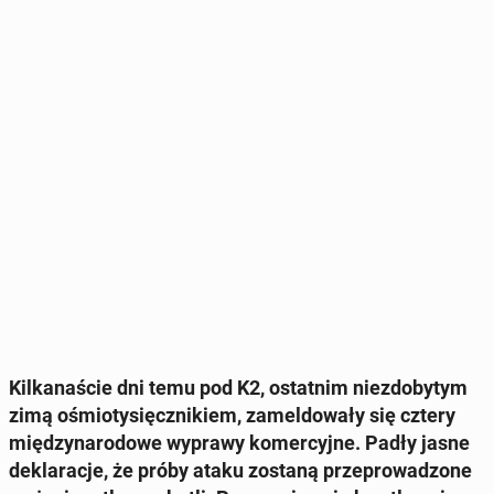
Kil­ka­na­ście dni temu pod K2, ostat­nim nie­zdo­by­tym
zimą ośmio­ty­sięcz­ni­kiem, za­mel­do­wa­ły się cztery
mię­dzy­na­ro­do­we wyprawy ko­mer­cyj­ne. Padły jasne
de­kla­ra­cje, że próby ataku zostaną prze­pro­wa­dzo­ne