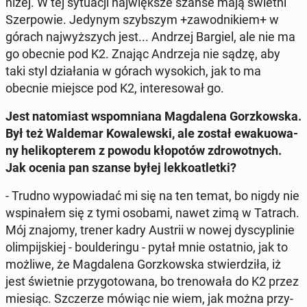
niżej. W tej sy­tu­acji naj­więk­sze szanse mają świetni
Szer­po­wie. Jedynym szyb­szym +za­wod­ni­kiem+ w
górach naj­wyż­szych jest... Andrzej Bargiel, ale nie ma
go obecnie pod K2. Znając An­drze­ja nie sądzę, aby
taki styl dzia­ła­nia w górach wy­so­kich, jak to ma
obecnie miejsce pod K2, in­te­re­so­wał go.
Jest na­to­miast wspo­mnia­na Mag­da­le­na Gorz­kow­ska.
Był też Wal­de­mar Ko­wa­lew­ski, ale został ewa­ku­owa­
ny he­li­kop­te­rem z powodu kło­po­tów zdro­wot­nych.
Jak ocenia pan szanse byłej lek­ko­atlet­ki?
- Trudno wy­po­wia­dać mi się na ten temat, bo nigdy nie
wspi­na­łem się z tymi osobami, nawet zimą w Tatrach.
Mój znajomy, trener kadry Austrii w nowej dys­cy­pli­nie
olim­pij­skiej - bo­ul­de­rin­gu - pytał mnie ostat­nio, jak to
możliwe, że Mag­da­le­na Gorz­kow­ska stwier­dzi­ła, iż
jest świet­nie przy­go­to­wa­na, bo tre­no­wa­ła do K2 przez
miesiąc. Szcze­rze mówiąc nie wiem, jak można przy­