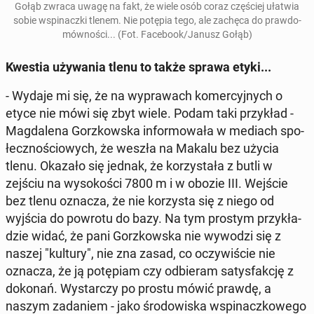
Gołąb zwraca uwagę na fakt, że wiele osób coraz czę­ściej ułatwia
sobie wspi­nacz­ki tlenem. Nie potępia tego, ale zachęca do praw­do­
mów­no­ści... (Fot. Fa­ce­bo­ok/Janusz Gołąb)
Kwestia uży­wa­nia tlenu to także sprawa etyki...
- Wydaje mi się, że na wy­pra­wach ko­mer­cyj­nych o
etyce nie mówi się zbyt wiele. Podam taki przy­kład -
Mag­da­le­na Gorz­kow­ska in­for­mo­wa­ła w mediach spo­
łecz­no­ścio­wych, że weszła na Makalu bez użycia
tlenu. Okazało się jednak, że ko­rzy­sta­ła z butli w
zejściu na wy­so­ko­ści 7800 m i w obozie III. Wejście
bez tlenu oznacza, że nie ko­rzy­sta się z niego od
wyjścia do powrotu do bazy. Na tym prostym przy­kła­
dzie widać, że pani Gorz­kow­ska nie wywodzi się z
naszej "kultury", nie zna zasad, co oczy­wi­ście nie
oznacza, że ją po­tę­piam czy od­bie­ram sa­tys­fak­cję z
dokonań. Wy­star­czy po prostu mówić prawdę, a
naszym za­da­niem - jako śro­do­wi­ska wspi­nacz­ko­we­go