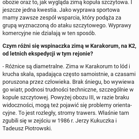
obozie oraz to, jak wygląda zimą kopuła szczy­to­wa. I
jeszcze jedna kwestia. Jako wyprawa spor­to­wa
mamy zawsze zespół wspar­cia, który podąża za
grupą wy­zna­czo­ną do ataku szczy­to­we­go. Wyprawy
ko­mer­cyj­ne nie dzia­ła­ją w ten sposób.
Czym różni się wspi­nacz­ka zimą w Ka­ra­ko­rum, na K2,
od letnich eks­pe­dy­cji w tym rejonie?
- Różnice są dia­me­tral­ne. Zima w Ka­ra­ko­rum to lód i
krucha skała, spa­da­ją­ca często sa­mo­ist­nie, a czasami
po­ru­szo­na przez czło­wie­ka. Brak śniegu, bo wywiewa
go wiatr, podnosi trud­no­ści tech­nicz­ne, szcze­gól­nie w
kopule szczy­to­wej. Powyżej obozu III, w razie braku
wi­docz­no­ści, mogą też pojawić się pro­ble­my orien­ta­
cyj­ne. To jest roz­le­gły, stromy trawers. Właśnie tam
zgubili się w zejściu w 1986 r. Jerzy Ku­kucz­ka i
Tadeusz Pio­trow­ski.