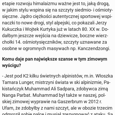
etapie rozwoju hi­ma­la­izmu ważne jest to, jaką drogą,
w jakim stylu wspina się na szczyty siedmio- i ośmio­ty­
sięcz­ne. Jądro cięż­ko­ści au­ten­tycz­nej spor­to­wej wspi­
nacz­ki to nowe drogi, styl al­pej­ski, co po­ka­za­li Jerzy
Ku­kucz­ka i Wojtek Kurtyka już w latach 80. XX w. Do­
dał­bym jeszcze wejścia na dzie­wi­cze, boczne wierz­
choł­ki 14. ośmio­ty­sięcz­ni­ków, szczyty uzna­wa­ne za
osobne w ogrom­nych ma­sy­wach np. Kan­czen­dzon­gi.
Komu daje pan naj­więk­sze szanse w tym zimowym
wyścigu?
- Jest pod K2 kilku świet­nych al­pi­ni­stów, m.in. Włoszka
Tamara Lunger, mi­strzy­ni świata w ski al­pi­ni­zmie, Pa­
ki­stań­czyk Mu­ham­mad Ali Sadpara, zdo­byw­ca zimą
Nanga Parbat. Mu­ham­mad był także w naszej, pol­
skiej zimowej wy­pra­wie na Ga­szer­brum w 2012 r.
Ufam, że zdo­był­by z nami szczyt, ale w obozie trzecim
od­mro­ził sobie palce i musiał zre­zy­gno­wać z ataku. Są