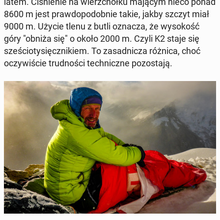
latem. Ci­śnie­nie na wierz­choł­ku mającym nieco ponad
8600 m jest praw­do­po­dob­nie takie, jakby szczyt miał
9000 m. Użycie tlenu z butli oznacza, że wy­so­kość
góry "obniża się" o około 2000 m. Czyli K2 staje się
sze­ścio­ty­sięcz­ni­kiem. To za­sad­ni­cza różnica, choć
oczy­wi­ście trud­no­ści tech­nicz­ne po­zo­sta­ją.