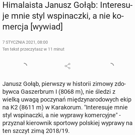
Hi­ma­la­ista Janusz Gołąb: In­te­re­su­
je mnie styl wspi­nacz­ki, a nie ko­
mer­cja [wywiad]
7 STYCZNIA 2021, 08:00
Ten tekst przeczytasz w 11 minut
Janusz Gołąb, pierw­szy w hi­sto­rii zimowy zdo­
byw­ca Ga­szer­brum I (8068 m), nie śledzi z
wielką uwagą po­czy­nań mię­dzy­na­ro­do­wych ekip
na K2 (8611 m) w Ka­ra­ko­rum. "In­te­re­su­je mnie
styl wspi­nacz­ki, a nie wyprawy ko­mer­cyj­ne" -
przy­znał kie­row­nik spor­to­wy pol­skiej wyprawy na
ten szczyt zimą 2018/19.