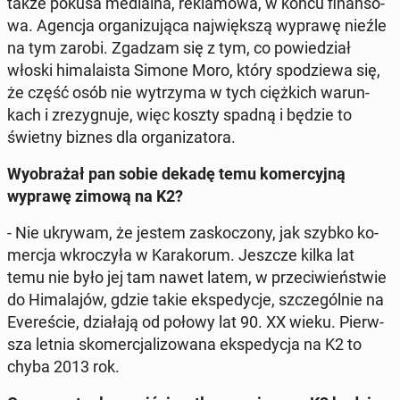
także pokusa me­dial­na, re­kla­mo­wa, w końcu fi­nan­so­
wa. Agencja or­ga­ni­zu­ją­ca naj­więk­szą wyprawę nieźle
na tym zarobi. Zgadzam się z tym, co po­wie­dział
włoski hi­ma­la­ista Simone Moro, który spo­dzie­wa się,
że część osób nie wy­trzy­ma w tych cięż­kich wa­run­
kach i zre­zy­gnu­je, więc koszty spadną i będzie to
świetny biznes dla or­ga­ni­za­to­ra.
Wy­obra­żał pan sobie dekadę temu ko­mer­cyj­ną
wyprawę zimową na K2?
- Nie ukrywam, że jestem za­sko­czo­ny, jak szybko ko­
mer­cja wkro­czy­ła w Ka­ra­ko­rum. Jeszcze kilka lat
temu nie było jej tam nawet latem, w prze­ci­wień­stwie
do Hi­ma­la­jów, gdzie takie eks­pe­dy­cje, szcze­gól­nie na
Eve­re­ście, dzia­ła­ją od połowy lat 90. XX wieku. Pierw­
sza letnia sko­mer­cja­li­zo­wa­na eks­pe­dy­cja na K2 to
chyba 2013 rok.