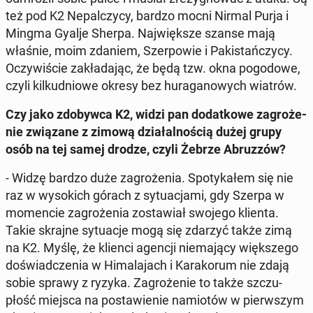
też pod K2 Ne­pal­czy­cy, bardzo mocni Nirmal Purja i
Mingma Gyalje Sherpa. Naj­więk­sze szanse mają
właśnie, moim zdaniem, Szer­po­wie i Pa­ki­stań­czy­cy.
Oczy­wi­ście za­kła­da­jąc, że będą tzw. okna po­go­do­we,
czyli kil­ku­dnio­we okresy bez hu­ra­ga­no­wych wiatrów.
Czy jako zdo­byw­ca K2, widzi pan do­dat­ko­we za­gro­że­
nie zwią­za­ne z zimową dzia­łal­no­ścią dużej grupy
osób na tej samej drodze, czyli Żebrze Abruz­zów?
- Widzę bardzo duże za­gro­że­nia. Spo­ty­ka­łem się nie
raz w wy­so­kich górach z sy­tu­acja­mi, gdy Szerpa w
mo­men­cie za­gro­że­nia zo­sta­wiał swojego klienta.
Takie skrajne sy­tu­acje mogą się zdarzyć także zimą
na K2. Myślę, że klienci agencji nie­ma­ją­cy więk­sze­go
do­świad­cze­nia w Hi­ma­la­jach i Ka­ra­ko­rum nie zdają
sobie sprawy z ryzyka. Za­gro­że­nie to także szczu­
płość miejsca na po­sta­wie­nie na­mio­tów w pierw­szym