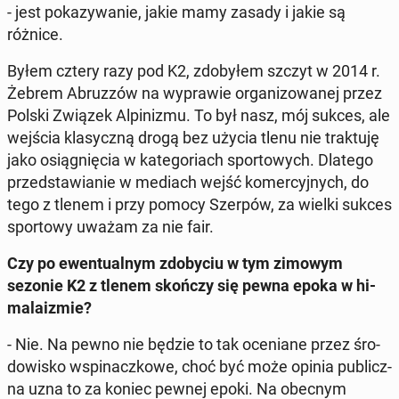
- jest po­ka­zy­wa­nie, jakie mamy zasady i jakie są
różnice.
Byłem cztery razy pod K2, zdo­by­łem szczyt w 2014 r.
Żebrem Abruz­zów na wy­pra­wie or­ga­ni­zo­wa­nej przez
Polski Związek Al­pi­ni­zmu. To był nasz, mój sukces, ale
wejścia kla­sycz­ną drogą bez użycia tlenu nie trak­tu­ję
jako osią­gnię­cia w ka­te­go­riach spor­to­wych. Dlatego
przed­sta­wia­nie w mediach wejść ko­mer­cyj­nych, do
tego z tlenem i przy pomocy Szerpów, za wielki sukces
spor­to­wy uważam za nie fair.
Czy po ewen­tu­al­nym zdo­by­ciu w tym zimowym
sezonie K2 z tlenem skończy się pewna epoka w hi­
ma­la­izmie?
- Nie. Na pewno nie będzie to tak oce­nia­ne przez śro­
do­wi­sko wspi­nacz­ko­we, choć być może opinia pu­blicz­
na uzna to za koniec pewnej epoki. Na obecnym