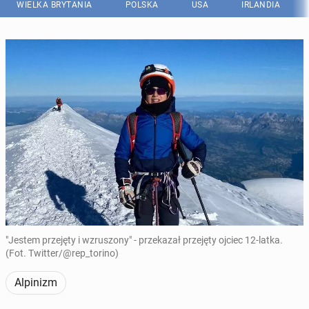
WIELKA BRYTANIA
POLSKA
USA
IRLANDIA
"Jestem przejęty i wzruszony" - przekazał przejęty ojciec 12-latka.
(Fot. Twitter/@rep_torino)
Alpinizm