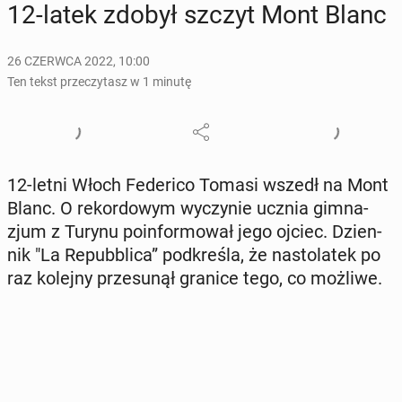
12-latek zdobył szczyt Mont Blanc
26 CZERWCA 2022, 10:00
Ten tekst przeczytasz w 1 minutę
12-letni Włoch Fe­de­ri­co Tomasi wszedł na Mont
Blanc. O re­kor­do­wym wy­czy­nie ucznia gim­na­
zjum z Turynu po­in­for­mo­wał jego ojciec. Dzien­
nik "La Re­pub­bli­ca” pod­kre­śla, że na­sto­la­tek po
raz kolejny prze­su­nął granice tego, co możliwe.