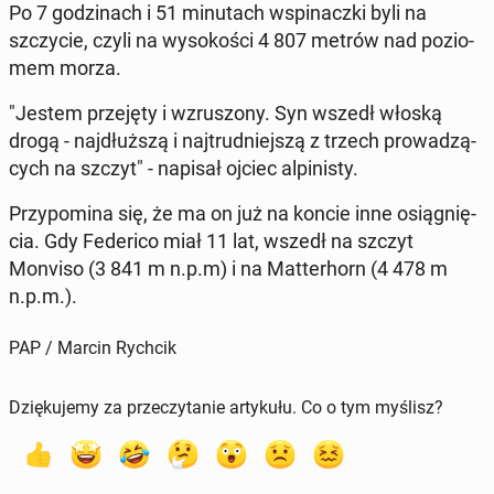
Po 7 go­dzi­nach i 51 mi­nu­tach wspi­nacz­ki byli na
szczy­cie, czyli na wy­so­ko­ści 4 807 metrów nad po­zio­
mem morza.
"Jestem prze­ję­ty i wzru­szo­ny. Syn wszedł włoską
drogą - naj­dłuż­szą i naj­trud­niej­szą z trzech pro­wa­dzą­
cych na szczyt" - napisał ojciec al­pi­ni­sty.
Przy­po­mi­na się, że ma on już na koncie inne osią­gnię­
cia. Gdy Fe­de­ri­co miał 11 lat, wszedł na szczyt
Monviso (3 841 m n.p.m) i na Mat­ter­horn (4 478 m
n.p.m.).
PAP / Marcin Rychcik
Dziękujemy za przeczytanie artykułu. Co o tym myślisz?