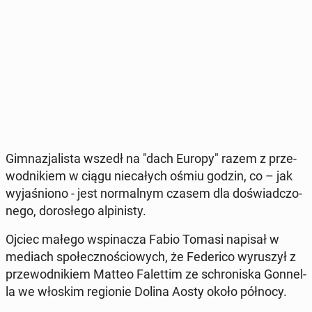
Gim­na­zja­li­sta wszedł na "dach Europy" razem z prze­
wod­ni­kiem w ciągu nie­ca­łych ośmiu godzin, co – jak
wy­ja­śnio­no - jest nor­mal­nym czasem dla do­świad­czo­
ne­go, do­ro­słe­go al­pi­ni­sty.
Ojciec małego wspi­na­cza Fabio Tomasi napisał w
mediach spo­łecz­no­ścio­wych, że Fe­de­ri­co wy­ru­szył z
prze­wod­ni­kiem Matteo Fa­let­tim ze schro­ni­ska Gon­nel­
la we włoskim re­gio­nie Dolina Aosty około północy.