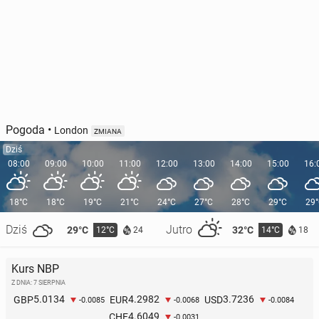
Pogoda
•
London
ZMIANA
Dziś
08:00
09:00
10:00
11:00
12:00
13:00
14:00
15:00
16:
18°C
18°C
19°C
21°C
24°C
27°C
28°C
29°C
29
Dziś
Jutro
29°C
32°C
12°C
14°C
24
18
Kurs NBP
Z DNIA: 7 SIERPNIA
5.0134
4.2982
3.7236
GBP
EUR
USD
-0.0085
-0.0068
-0.0084
4.6049
CHF
-0.0031