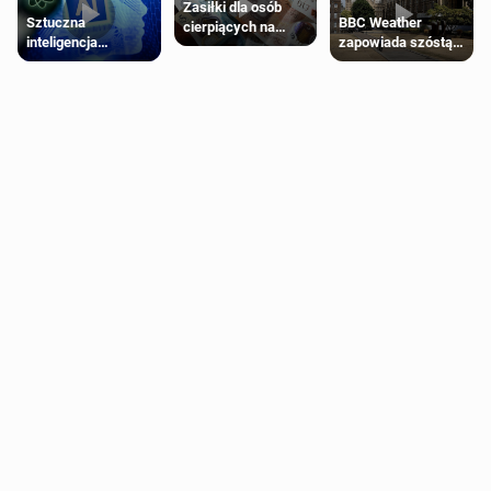
Zasiłki dla osób
Sztuczna
BBC Weather
cierpiących na
inteligencja
zapowiada szóstą
schorzenia
próbowała oszukać
falę upałów w
psychiczne
człowieka
Londynie