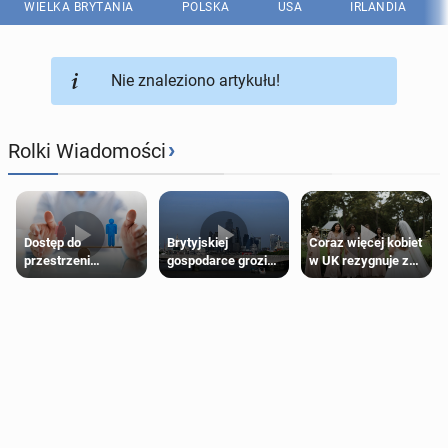
WIELKA BRYTANIA
POLSKA
USA
IRLANDIA
Nie znaleziono artykułu!
›
Rolki Wiadomości
Dostęp do
Brytyjskiej
Coraz więcej kobiet
przestrzeni
gospodarce grozi
w UK rezygnuje z
przeznaczonych
recesja, jeśli
roli druhny na
dla jednej płci ma
kryzys na Bliskim
ślubie
opierać się
Wschodzie się
wyłącznie na płci
przedłuży
biologicznej