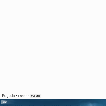
Pogoda
•
London
ZMIANA
Dziś