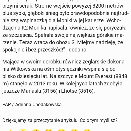
brzy­mi serak. Strome wejście powyżej 8200 metrów
plus sypki, głęboki śnieg było praw­do­po­dob­nie naj­trud­
niej­szą wspi­nacz­ką dla Moniki w jej ka­rie­rze. Wcho­
dząc na K2 Monika na­pi­sa­ła również, że się po­ry­cza­ła
ze szczę­ścia. Speł­ni­ła swoje naj­więk­sze górskie ma­
rze­nie. Teraz wraca do obozu 3. Miejmy na­dzie­ję, że
spo­koj­nie i bez prze­szkód!" - dodano.
Mająca w swoim dorobku również że­glar­skie do­ko­na­
nia Wit­kow­ska na ośmio­ty­sięcz­ni­ki wspina się od
blisko dzie­się­ciu lat. Na szczy­cie Mount Everest (8848
m) stanęła w 2013 roku. W ko­lej­nych latach zdobyła
jeszcze Manaslu (8156) i Lhotse (8516).
PAP / Adriana Chodakowska
Dziękujemy za przeczytanie artykułu. Co o tym myślisz?