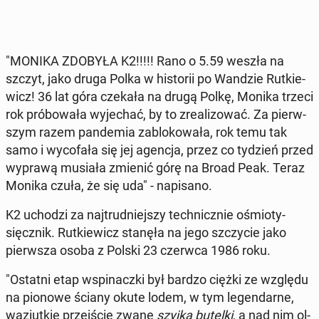
"MONIKA ZDOBYŁA K2!!!!! Rano o 5.59 weszła na
szczyt, jako druga Polka w hi­sto­rii po Wandzie Rut­kie­
wicz! 36 lat góra czekała na drugą Polkę, Monika trzeci
rok pró­bo­wa­ła wy­je­chać, by to zre­ali­zo­wać. Za pierw­
szym razem pan­de­mia za­blo­ko­wa­ła, rok temu tak
samo i wy­co­fa­ła się jej agencja, przez co tydzień przed
wyprawą musiała zmienić górę na Broad Peak. Teraz
Monika czuła, że się uda" - na­pi­sa­no.
K2 uchodzi za naj­trud­niej­szy tech­nicz­nie ośmio­ty­
sięcz­nik. Rut­kie­wicz stanęła na jego szczy­cie jako
pierw­sza osoba z Polski 23 czerwca 1986 roku.
"Ostatni etap wspi­nacz­ki był bardzo ciężki ze względu
na pionowe ściany okute lodem, w tym le­gen­dar­ne,
wą­ziut­kie przej­ście zwane
szyjką butelki
, a nad nim ol­