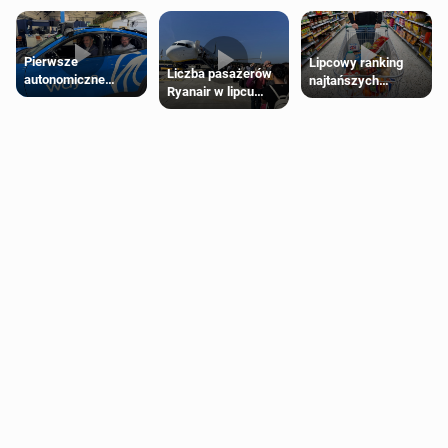
Pierwsze
Lipcowy ranking
Liczba pasażerów
autonomiczne
najtańszych
Ryanair w lipcu
Ubery pojawią się
supermarketów
pobiła rekord
w Londynie jeszcze
tego lata