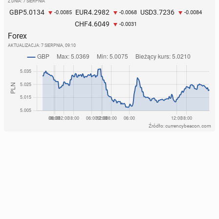
Z DNIA: 7 SIERPNIA
5.0134
4.2982
3.7236
GBP
EUR
USD
-0.0085
-0.0068
-0.0084
4.6049
CHF
-0.0031
Forex
AKTUALIZACJA:
7 SIERPNIA, 09:10
Źródło: currencybeacon.com