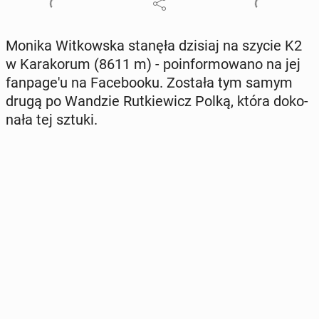
Monika Wit­kow­ska stanęła dzisiaj na szycie K2
w Ka­ra­ko­rum (8611 m) - po­in­for­mo­wa­no na jej
fan­pa­ge­'u na Fa­ce­bo­oku. Została tym samym
drugą po Wandzie Rut­kie­wicz Polką, która do­ko­
na­ła tej sztuki.