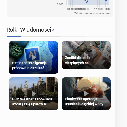
Źródło: currencybeacon.com
›
Rolki Wiadomości
Zasiłki dla osób
cierpiących na
Sztuczna inteligencja
schorzenia psychiczne
próbowała oszukać
człowieka
Pionierska operacja
BBC Weather zapowiada
usunięcia ciężkiej wady
szóstą falę upałów w
wrodzonej płodu w łonie
Londynie
matki