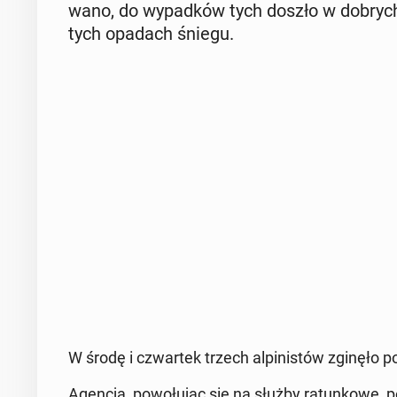
wa­no, do wy­pad­ków tych doszło w dobrych 
tych opadach śniegu.
W środę i czwar­tek trzech al­pi­ni­stów zginęło po
Agencja, po­wo­łu­jąc się na służby ra­tun­ko­we, po