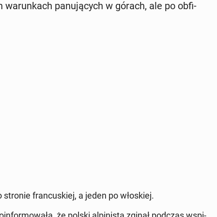
wa­run­kach pa­nu­ją­cych w górach, ale po ob­fi­
 stronie fran­cu­skiej, a jeden po wło­skiej.
­in­for­mo­wa­ła, że polski al­pi­ni­sta zginął podczas wspi­