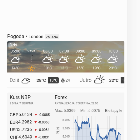
Pogoda
•
London
ZMIANA
Dziś
05:00
05:35
06:00
07:00
08:00
09:00
10:00
11:00
14°C
13°C
13°C
15°C
19°C
23°C
25°C
Dziś
Jutro
28°C
32°C
13°C
14°C
24
Kurs NBP
Forex
Z DNIA: 7 SIERPNIA
AKTUALIZACJA:
7 SIERPNIA, 22:00
5.0134
GBP
-0.0085
4.2982
EUR
-0.0068
3.7236
USD
-0.0084
4.6049
CHF
-0.0031