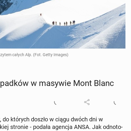
zytem całych Alp. (Fot. Getty Images)
wy­pad­ków w masywie Mont Blanc
w, do których doszło w ciągu dwóch dni w
kiej stronie - podała agencja ANSA. Jak od­no­to­