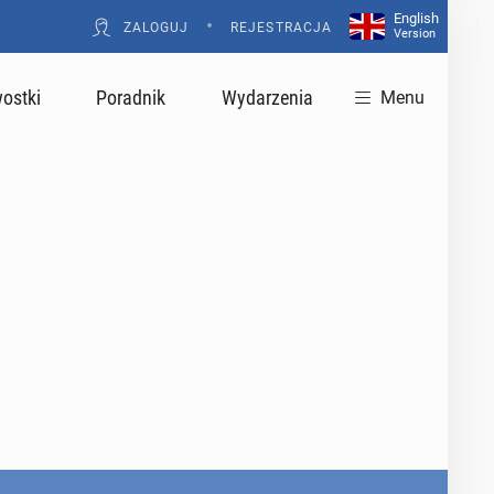
English
•
ZALOGUJ
REJESTRACJA
Version
ostki
Poradnik
Wydarzenia
Menu