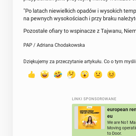
"Po latach nie­wiel­kich opadów i wy­so­kich tem­pe
na pewnych wy­so­ko­ściach i przy braku na­le­ży­tej 
Po­zo­sta­łe ofiary to wspi­na­cze z Tajwanu, Nie
PAP / Adriana Chodakowska
Dziękujemy za przeczytanie artykułu. Co o tym myśl
LINKI SPONSOROWANE
european rem
eu
We are No1 Man
Moving operati
to Door.