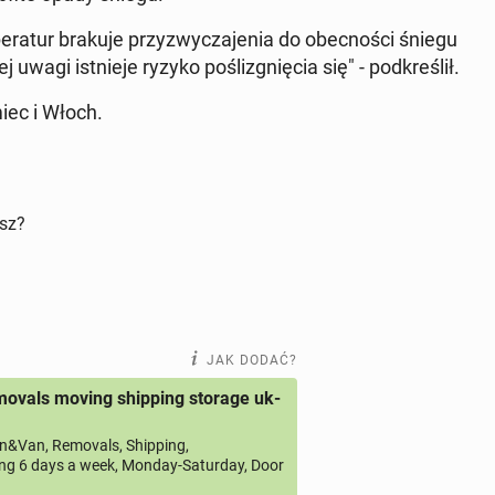
­ra­tur brakuje przy­zwy­cza­je­nia do obec­no­ści śniegu
uwagi ist­nie­je ryzyko po­śli­zgnię­cia się" - pod­kre­ślił.
miec i Włoch.
isz?
JAK DODAĆ?
ovals moving shipping storage uk-
&Van, Removals, Shipping,
ng 6 days a week, Monday-Saturday, Door