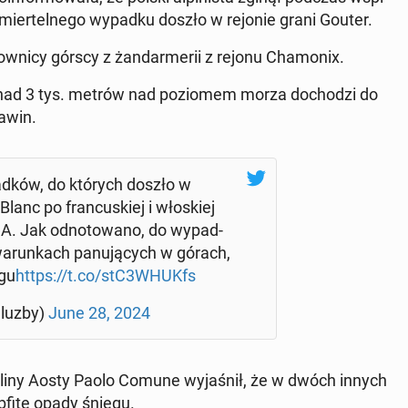
śmier­tel­ne­go wypadku doszło w rejonie grani Gouter.
­tow­ni­cy górscy z żan­dar­me­rii z rejonu Cha­mo­nix.
 ponad 3 tys. metrów nad po­zio­mem morza do­cho­dzi do
awin.
ad­ków, do których doszło w
nc po fran­cu­skiej i wło­skiej
. Jak od­no­to­wa­no, do wy­pad­
run­kach pa­nu­ją­cych w górach,
egu
https://t.co/stC3WHUKfs
lu­zby)
June 28, 2024
 z Doliny Aosty Paolo Comune wy­ja­śnił, że w dwóch innych
bfite opady śniegu.