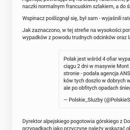
nacz­ki nor­mal­nym fran­cu­skim szla­kiem, a do 
Wspi­nacz po­śli­zgnął się, był sam - wy­ja­śni­li ra
Jak za­zna­czo­no, w tej strefie na wy­so­ko­ści
wy­pad­ków z powodu trud­nych od­cin­ków oraz l
Polak jest wśród 4 ofiar wy­p
ciągu 2 dni w masywie Mont Bla
stronie - podała agencja ANSA
ków tych doszło w dobrych wa­
ale po ob­fi­tych opadach śni
— Polskie_Sluzby (@Pol­skie­S
Dy­rek­tor al­pej­skie­go po­go­to­wia gór­skie­go
przy­pad­kach jako przy­czy­nę należy wskazać o