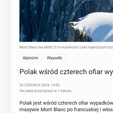
Mont Blanc ma 4808,72 m wysokości i i jest najwyższym szc
Alpinizm
Wypadki
Polak wśród czte­rech ofiar 
29 CZERWCA 2024, 14:00
Ten tekst przeczytasz w 1 minutę
Polak jest wśród czte­rech ofiar wy­pad­kó
masywie Mont Blanc po fran­cu­skiej i wło­s