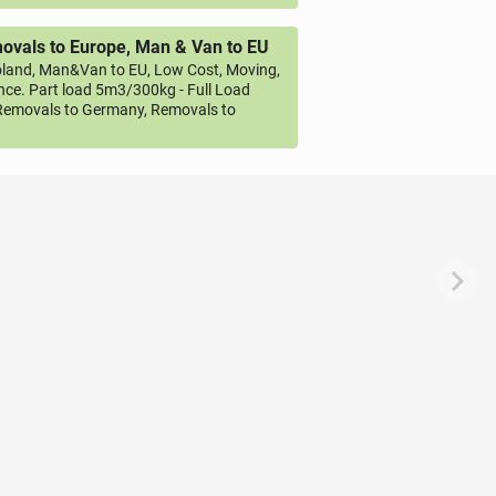
vals to Europe, Man & Van to EU
land, Man&Van to EU, Low Cost, Moving,
ce. Part load 5m3/300kg - Full Load
emovals to Germany, Removals to