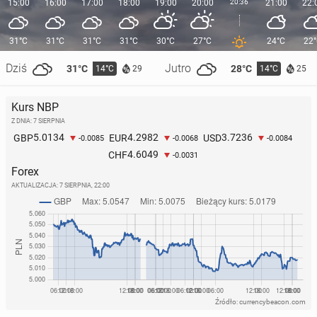
15:00
16:00
17:00
18:00
19:00
20:00
20:36
21:00
22:
31°C
31°C
31°C
31°C
30°C
27°C
24°C
22
Dziś
Jutro
31°C
28°C
14°C
14°C
29
25
Kurs NBP
Z DNIA: 7 SIERPNIA
5.0134
4.2982
3.7236
GBP
EUR
USD
-0.0085
-0.0068
-0.0084
4.6049
CHF
-0.0031
Forex
AKTUALIZACJA:
7 SIERPNIA, 22:00
Źródło: currencybeacon.com