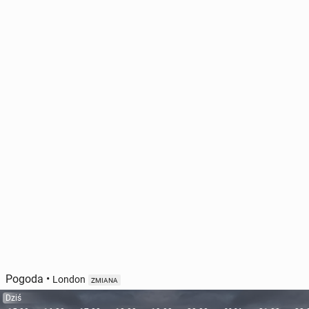
Pogoda
•
London
ZMIANA
Dziś