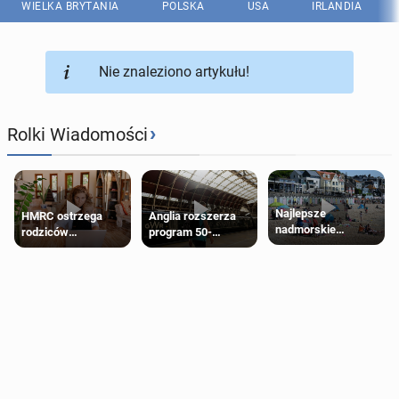
WIELKA BRYTANIA
POLSKA
USA
IRLANDIA
Nie znaleziono artykułu!
›
Rolki Wiadomości
Najlepsze
HMRC ostrzega
Anglia rozszerza
nadmorskie
rodziców
program 50-
miasteczko blisko
pobierających Child
procentowych
Londynu
Benefit. Mogą być
zniżek kolejowych
zobowiązani do
na 18-latków
zwrotu zasiłku