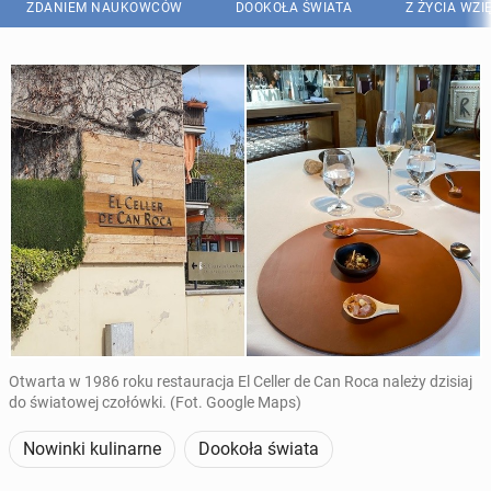
ZDANIEM NAUKOWCÓW
DOOKOŁA ŚWIATA
Z ŻYCIA WZI
Otwarta w 1986 roku restauracja El Celler de Can Roca należy dzisiaj
do światowej czołówki. (Fot. Google Maps)
Nowinki kulinarne
Dookoła świata