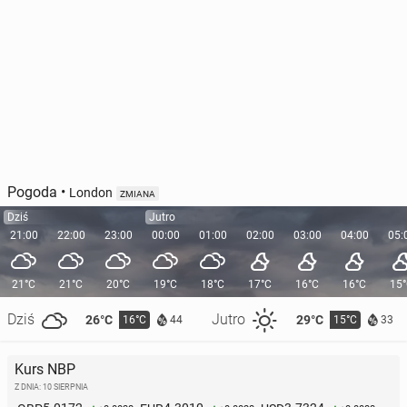
Pogoda
•
London
ZMIANA
Dziś
Jutro
21:00
22:00
23:00
00:00
01:00
02:00
03:00
04:00
05:
21°C
21°C
20°C
19°C
18°C
17°C
16°C
16°C
15
Dziś
Jutro
26°C
29°C
16°C
15°C
44
33
Kurs NBP
Z DNIA: 10 SIERPNIA