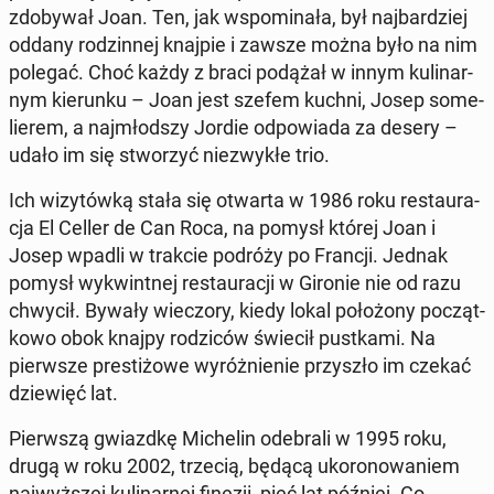
zdo­by­wał Joan. Ten, jak wspo­mi­na­ła, był naj­bar­dziej
oddany ro­dzin­nej knajpie i zawsze można było na nim
polegać. Choć każdy z braci podążał w innym ku­li­nar­
nym kie­run­ku – Joan jest szefem kuchni, Josep so­me­
lie­rem, a naj­młod­szy Jordie od­po­wia­da za desery –
udało im się stwo­rzyć nie­zwy­kłe trio.
Ich wi­zy­tów­ką stała się otwarta w 1986 roku re­stau­ra­
cja El Celler de Can Roca, na pomysł której Joan i
Josep wpadli w trakcie podróży po Francji. Jednak
pomysł wy­kwint­nej re­stau­ra­cji w Gironie nie od razu
chwycił. Bywały wie­czo­ry, kiedy lokal po­ło­żo­ny po­cząt­
ko­wo obok knajpy ro­dzi­ców świecił pust­ka­mi. Na
pierw­sze pre­sti­żo­we wy­róż­nie­nie przy­szło im czekać
dzie­więć lat.
Pierw­szą gwiazd­kę Mi­che­lin ode­bra­li w 1995 roku,
drugą w roku 2002, trzecią, będącą uko­ro­no­wa­niem
naj­wyż­szej ku­li­nar­nej finezji, pięć lat później. Co