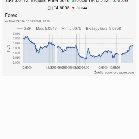
5.0172
4.3010
3.7324
GBP
EUR
USD
+0.0038
+0.0028
+0.0088
4.6005
CHF
-0.0044
Forex
AKTUALIZACJA:
10 SIERPNIA, 20:30
Źródło: currencybeacon.com