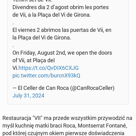
Di­ven­dres dia 2 d’agost obrim les portes
de Vii, a la Plaça del Vi de Girona.
.
El viernes 2 abrimos las puertas de Vii, en
la Plaça del Vi de Girona.
.
On Friday, August 2nd, we open the doors
of Vii, at Plaça del
Vi.
https://t.co/QvDIX6CXJG
pic.twitter.com/burcnX93kQ
— El Celler de Can Roca (@Can­Ro­ca­Cel­ler)
July 31, 2024
Re­stau­ra­cja "VII" ma przede wszyst­kim przy­wo­dzić na
myśl kuchnię matki braci Roca, Mont­ser­rat Fontané,
pod której czujnym okiem pierw­sze do­świad­cze­nia