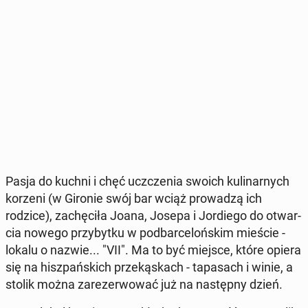
Pasja do kuchni i chęć uczcze­nia swoich ku­li­nar­nych
korzeni (w Gironie swój bar wciąż pro­wa­dzą ich
rodzice), za­chę­ci­ła Joana, Josepa i Jor­die­go do otwar­
cia nowego przy­byt­ku w pod­bar­ce­loń­skim mieście -
lokalu o nazwie... "VII". Ma to być miejsce, które opiera
się na hisz­pań­skich prze­ką­skach - ta­pa­sach i winie, a
stolik można za­re­zer­wo­wać już na na­stęp­ny dzień.