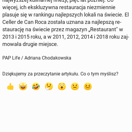
więcej, ich eks­klu­zyw­na re­stau­ra­cja nie­zmien­nie
plasuje się w ran­kin­gu naj­lep­szych lokali na świecie. El
Celler de Can Roca została uznana za naj­lep­szą re­
stau­ra­cję na świecie przez magazyn „Re­stau­rant" w
2013 i 2015 roku, a w 2011, 2012, 2014 i 2018 roku zaj­
mo­wa­ła drugie miejsce.
PAP Life / Adriana Chodakowska
Dziękujemy za przeczytanie artykułu. Co o tym myślisz?