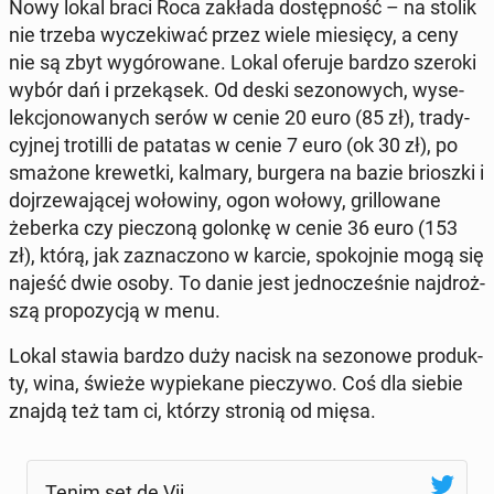
Nowy lokal braci Roca zakłada do­stęp­ność – na stolik
nie trzeba wy­cze­ki­wać przez wiele mie­się­cy, a ceny
nie są zbyt wy­gó­ro­wa­ne. Lokal oferuje bardzo szeroki
wybór dań i prze­ką­sek. Od deski se­zo­no­wych, wy­se­
lek­cjo­no­wa­nych serów w cenie 20 euro (85 zł), tra­dy­
cyj­nej tro­til­li de patatas w cenie 7 euro (ok 30 zł), po
smażone kre­wet­ki, kalmary, burgera na bazie briosz­ki i
doj­rze­wa­ją­cej wo­ło­wi­ny, ogon wołowy, gril­lo­wa­ne
żeberka czy pie­czo­ną golonkę w cenie 36 euro (153
zł), którą, jak za­zna­czo­no w karcie, spo­koj­nie mogą się
najeść dwie osoby. To danie jest jed­no­cze­śnie naj­droż­
szą pro­po­zy­cją w menu.
Lokal stawia bardzo duży nacisk na se­zo­no­we pro­duk­
ty, wina, świeże wy­pie­ka­ne pie­czy­wo. Coś dla siebie
znajdą też tam ci, którzy stronią od mięsa.
Tenim set de Vii.