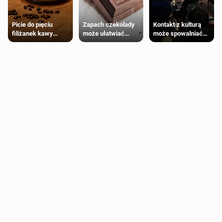
Zapach czekolady
Kontakt z kulturą
Picie do pięciu
może ułatwiać
może spowalniać
filiżanek kawy
trening siłowy
starzenie
dziennie jest
bezpieczne dla
większości
dorosłych