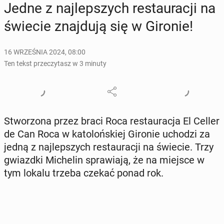
Jedne z naj­lep­szych re­stau­ra­cji na
świecie znaj­du­ją się w Gironie!
16 WRZEŚNIA 2024, 08:00
Ten tekst przeczytasz w 3 minuty
Stwo­rzo­na przez braci Roca re­stau­ra­cja El Celler
de Can Roca w ka­to­loń­skiej Gironie uchodzi za
jedną z naj­lep­szych re­stau­ra­cji na świecie. Trzy
gwiazd­ki Mi­che­lin spra­wia­ją, że na miejsce w
tym lokalu trzeba czekać ponad rok.