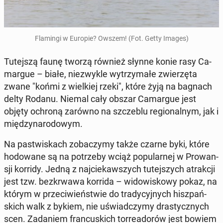
Fla­min­gi w Europie? Owszem! (Fot. Getty Images)
Tu­tej­szą faunę tworzą również słynne konie rasy Ca­
mar­gue – białe, nie­zwy­kle wy­trzy­ma­łe zwie­rzę­ta
zwane "końmi z wiel­kiej rzeki", które żyją na bagnach
delty Rodanu. Niemal cały obszar Ca­mar­gue jest
objęty ochroną zarówno na szcze­blu re­gio­nal­nym, jak i
mię­dzy­na­ro­do­wym.
Na pa­stwi­skach zo­ba­czy­my także czarne byki, które
ho­do­wa­ne są na po­trze­by wciąż po­pu­lar­nej w Pro­wan­
sji korridy. Jedną z naj­cie­kaw­szych tu­tej­szych atrak­cji
jest tzw. bez­kr­wa­wa korrida – wi­do­wi­sko­wy pokaz, na
którym w prze­ci­wień­stwie do tra­dy­cyj­nych hisz­pań­
skich walk z bykiem, nie uświad­czy­my dra­stycz­nych
scen. Za­da­niem fran­cu­skich tor­re­ado­rów jest bowiem