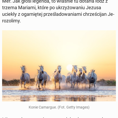
Mer. Jak głosi legenda, to właśnie tu dotarła łódź z
trzema Mariami, które po ukrzy­żo­wa­niu Jezusa
uciekły z ogar­nię­tej prze­śla­do­wa­nia­mi chrze­ści­jan Je­
ro­zo­li­my.
Konie Ca­mar­gue. (Fot. Getty Images)