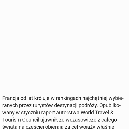
Francja od lat króluje w ran­kin­gach naj­chęt­niej wy­bie­
ra­nych przez tu­ry­stów de­sty­na­cji podróży. Opu­bli­ko­
wa­ny w stycz­niu raport au­tor­stwa World Travel &
Tourism Council ujawnił, że wcza­so­wi­cze z całego
świata naj­czę­ściej obie­ra­ją za cel wojaży właśnie