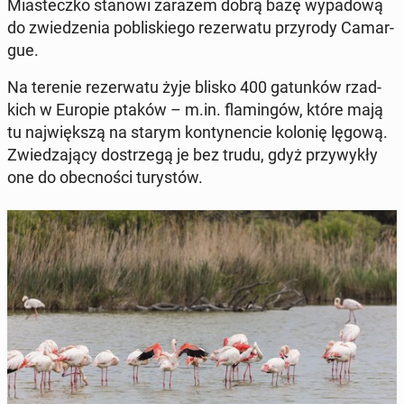
Mia­stecz­ko stanowi zarazem dobrą bazę wy­pa­do­wą
do zwie­dze­nia po­bli­skie­go re­zer­wa­tu przy­ro­dy Ca­mar­
gue.
Na terenie re­zer­wa­tu żyje blisko 400 ga­tun­ków rzad­
kich w Europie ptaków – m.in. fla­min­gów, które mają
tu naj­więk­szą na starym kon­ty­nen­cie kolonię lęgową.
Zwie­dza­ją­cy do­strze­gą je bez trudu, gdyż przy­wy­kły
one do obec­no­ści tu­ry­stów.