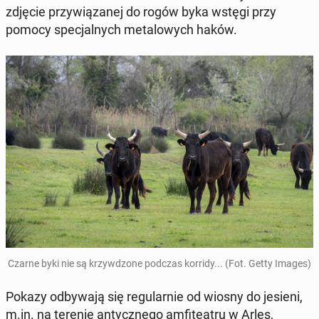
zdjęcie przy­wią­za­nej do rogów byka wstęgi przy
pomocy spe­cjal­nych me­ta­lo­wych haków.
Czarne byki nie są krzyw­dzo­ne podczas korridy... (Fot. Getty Images)
Pokazy od­by­wa­ją się re­gu­lar­nie od wiosny do jesieni,
m.in. na terenie an­tycz­ne­go am­fi­te­atru w Arles,