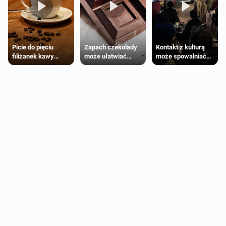
Zapach czekolady
Kontakt z kulturą
Picie do pięciu
może ułatwiać
może spowalniać
filiżanek kawy
trening siłowy
starzenie
dziennie jest
bezpieczne dla
większości
dorosłych