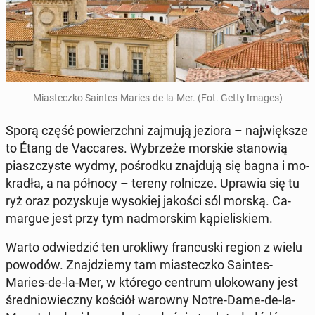
Mia­stecz­ko Saintes-Maries-de-la-Mer. (Fot. Getty Images)
Sporą część po­wierzch­ni zajmują jeziora – naj­więk­sze
to Étang de Vac­ca­res. Wy­brze­że morskie sta­no­wią
piasz­czy­ste wydmy, po­środ­ku znaj­du­ją się bagna i mo­
kra­dła, a na północy – tereny rol­ni­cze. Uprawia się tu
ryż oraz po­zy­sku­je wy­so­kiej jakości sól morską. Ca­
mar­gue jest przy tym nad­mor­skim ką­pie­li­skiem.
Warto od­wie­dzić ten uro­kli­wy fran­cu­ski region z wielu
powodów. Znaj­dzie­my tam mia­stecz­ko Saintes-
Maries-de-la-Mer, w którego centrum ulo­ko­wa­ny jest
śre­dnio­wiecz­ny kościół warowny Notre-Dame-de-la-