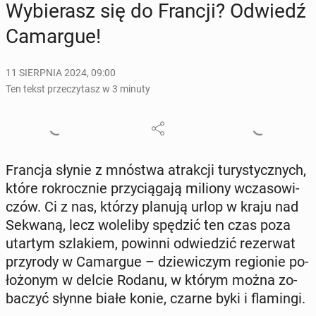
Wy­bie­rasz się do Francji? Odwiedź
Ca­mar­gue!
11 SIERPNIA 2024, 09:00
Ten tekst przeczytasz w 3 minuty
Francja słynie z mnóstwa atrak­cji tu­ry­stycz­nych,
które rok­rocz­nie przy­cią­ga­ją miliony wcza­so­wi­
czów. Ci z nas, którzy planują urlop w kraju nad
Sekwaną, lecz wo­le­li­by spędzić ten czas poza
utartym szla­kiem, powinni od­wie­dzić re­zer­wat
przy­ro­dy w Ca­mar­gue – dzie­wi­czym re­gio­nie po­
ło­żo­nym w delcie Rodanu, w którym można zo­
ba­czyć słynne białe konie, czarne byki i fla­min­gi.