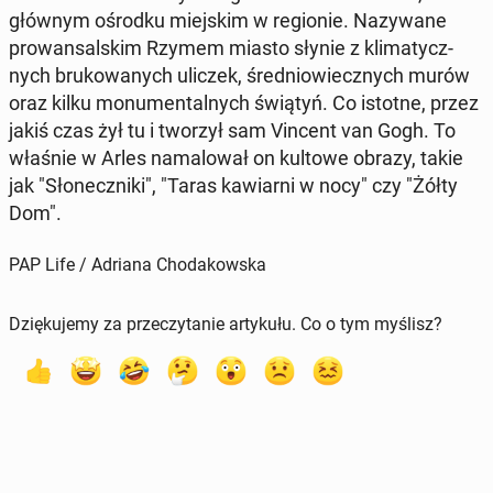
głównym ośrodku miej­skim w re­gio­nie. Na­zy­wa­ne
pro­wan­sal­skim Rzymem miasto słynie z kli­ma­tycz­
nych bru­ko­wa­nych uliczek, śre­dnio­wiecz­nych murów
oraz kilku mo­nu­men­tal­nych świątyń. Co istotne, przez
jakiś czas żył tu i tworzył sam Vincent van Gogh. To
właśnie w Arles na­ma­lo­wał on kultowe obrazy, takie
jak "Sło­necz­ni­ki", "Taras ka­wiar­ni w nocy" czy "Żółty
Dom".
PAP Life / Adriana Chodakowska
Dziękujemy za przeczytanie artykułu. Co o tym myślisz?