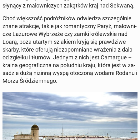
słynący z ma­low­ni­czych za­kąt­ków kraj nad Sekwaną.
Choć więk­szość po­dróż­ni­ków od­wie­dza szcze­gól­nie
znane atrak­cje, takie jak ro­man­tycz­ny Paryż, ma­low­ni­
cze La­zu­ro­we Wy­brze­że czy zamki kró­lew­skie nad
Loarą, poza utartym szla­kiem kryją się praw­dzi­we
skarby, które oferują nie­za­po­mnia­ne wra­że­nia z dala
od zgiełku i tłumów. Jednym z nich jest Ca­mar­gue –
kraina geo­gra­ficz­na na po­łu­dniu kraju, która jest w za­
sa­dzie dużą nizinną wyspą oto­czo­ną wodami Rodanu i
Morza Śród­ziem­ne­go.