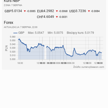
Kurs NBP
Z DNIA: 7 SIERPNIA
5.0134
4.2982
3.7236
GBP
EUR
USD
-0.0085
-0.0068
-0.0084
4.6049
CHF
-0.0031
Forex
AKTUALIZACJA:
7 SIERPNIA, 22:00
Źródło: currencybeacon.com