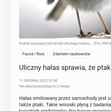
Rudzik zwyczajny też nie lubi ulicznego hałasu... (Fot. PAP
Fauna i flora
Zdaniem naukowców
Uliczny hałas sprawia, że ptaki
11 GRUDNIA 2022, 07:00
Ten tekst przeczytasz w 2 minuty
Hałas emi­to­wa­ny przez sa­mo­cho­dy jest uc
także ptaki. Takie wnioski płyną z badania p