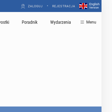
English
•
ZALOGUJ
REJESTRACJA
Version
ostki
Poradnik
Wydarzenia
Menu