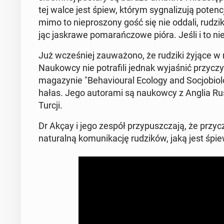
tej walce jest śpiew, którym sy­gna­li­zu­ją po­te
mimo to nie­pro­szo­ny gość się nie oddali, rudzi
jąc ja­skra­we po­ma­rań­czo­we pióra. Jeśli i to ni
Już wcze­śniej za­uwa­żo­no, że rudziki żyjące w 
Na­ukow­cy nie po­tra­fi­li jednak wy­ja­śnić przy­c
ma­ga­zy­nie "Be­ha­vio­ural Ecology and So­cjo­bio­
hałas. Jego au­to­ra­mi są na­ukow­cy z Anglia Ruskin
Turcji.
Dr Akçay i jego zespół przy­pusz­cza­ją, że przy­
na­tu­ral­ną ko­mu­ni­ka­cję ru­dzi­ków, jaką jest śpie