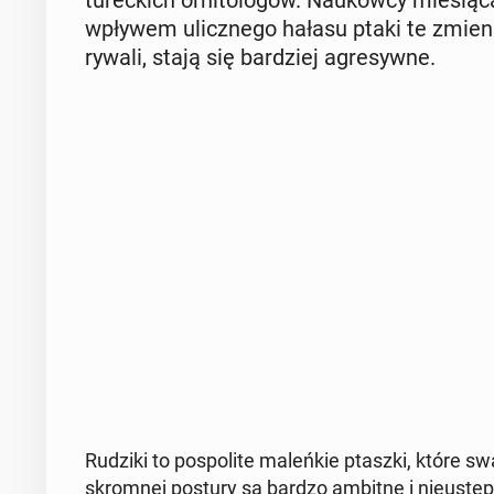
tu­rec­kich or­ni­to­lo­gów. Na­ukow­cy mie­sią­c
wpływem ulicz­ne­go hałasu ptaki te zmie­nia
rywali, stają się bar­dziej agre­syw­ne.
Rudziki to po­spo­li­te ma­leń­kie ptaszki, które
skrom­nej postury są bardzo ambitne i nie­ustę­p