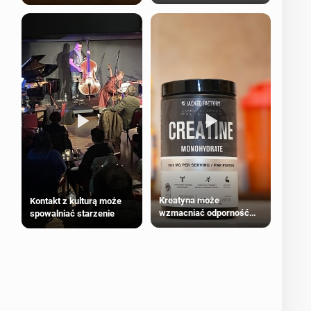
bezpieczne dla
większości dorosłych
Kreatyna może
Kontakt z kulturą może
wzmacniać odporność
spowalniać starzenie
przeciw nowotworom