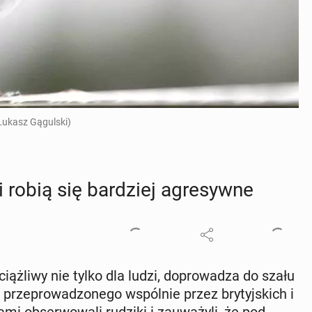
/Łukasz Gągulski)
 robią się bar­dziej agre­syw­ne
iąż­li­wy nie tylko dla ludzi, do­pro­wa­dza do szału
rze­pro­wa­dzo­ne­go wspól­nie przez bry­tyj­skich i