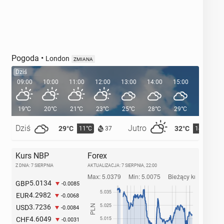
Pogoda
•
London
ZMIANA
Dziś
09:00
10:00
11:00
12:00
13:00
14:00
15:00
16:00
19°C
20°C
21°C
23°C
25°C
28°C
29°C
29°C
Dziś
Jutro
29°C
32°C
11°C
14°C
37
Kurs NBP
Forex
Z DNIA: 7 SIERPNIA
AKTUALIZACJA:
7 SIERPNIA, 22:00
5.0134
GBP
-0.0085
4.2982
EUR
-0.0068
3.7236
USD
-0.0084
4.6049
CHF
-0.0031