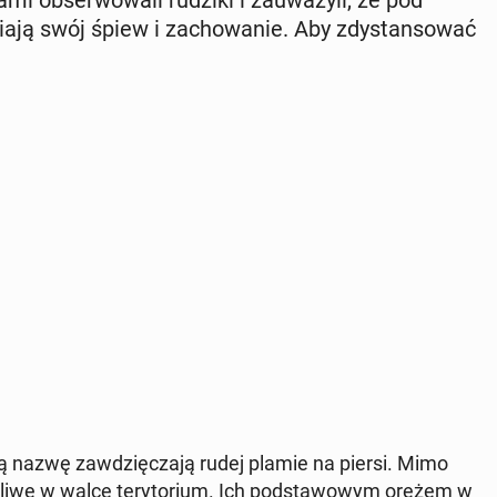
a­mi ob­ser­wo­wa­li rudziki i za­uwa­ży­li, że pod
­ją swój śpiew i za­cho­wa­nie. Aby zdy­stan­so­wać
 swą nazwę za­wdzię­cza­ją rudej plamie na piersi. Mimo
li­we w walce te­ry­to­rium. Ich pod­sta­wo­wym orężem w