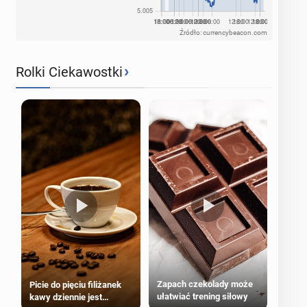
Źródło: currencybeacon.com
›
Rolki Ciekawostki
Zapach czekolady może
Picie do pięciu filiżanek
ułatwiać trening siłowy
kawy dziennie jest