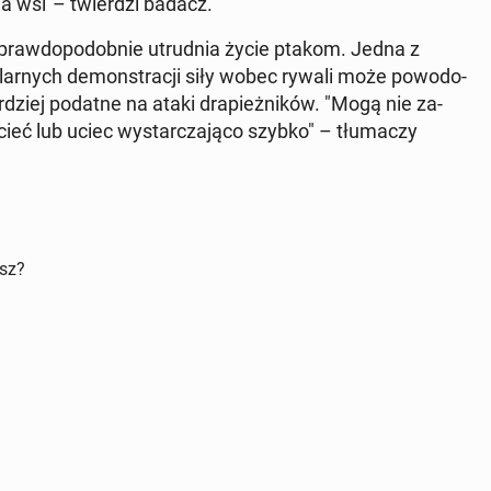
na wsi"– twier­dzi badacz.
aw­do­po­dob­nie utrud­nia życie ptakom. Jedna z
­lar­nych de­mon­stra­cji siły wobec rywali może po­wo­do­
ar­dziej podatne na ataki dra­pież­ni­ków. "Mogą nie za­
­cieć lub uciec wy­star­cza­ją­co szybko" – tłu­ma­czy
isz?