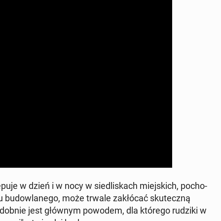
u­je w dzień i w nocy w sie­dli­skach miej­skich, po­cho­
u bu­dow­la­ne­go, może trwale za­kłó­cać sku­tecz­ną
­po­dob­nie jest głównym powodem, dla którego rudziki w