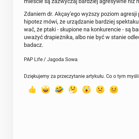
mieście są za­zwy­czaj bar­dziej agre­syw­ne niż 
Zdaniem dr. Akçay’ego wyższy poziom agresji pr
hipotez mówi, że urzą­dza­nie bar­dziej spek­ta­ku
wać, że ptaki - sku­pio­ne na kon­ku­ren­cie - są b
uwa­żyć dra­pież­ni­ka, albo nie być w stanie od­le
badacz.
PAP Life / Jagoda Sowa
Dziękujemy za przeczytanie artykułu. Co o tym myśl