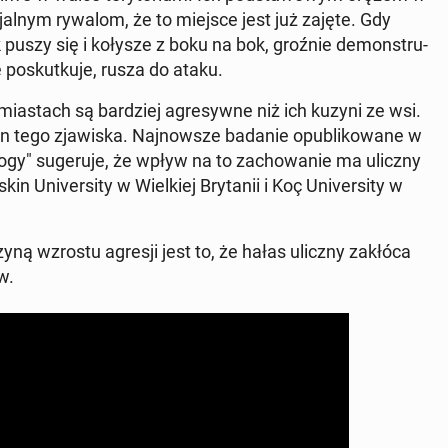
n­cjal­nym rywalom, że to miejsce jest już zajęte. Gdy
k puszy się i kołysze z boku na bok, groźnie de­mon­stru­
e po­skut­ku­je, rusza do ataku.
mia­stach są bar­dziej agre­syw­ne niż ich kuzyni ze wsi.
zyn tego zja­wi­ska. Naj­now­sze badanie opu­bli­ko­wa­ne w
lo­gy" su­ge­ru­je, że wpływ na to za­cho­wa­nie ma uliczny
 Uni­ver­si­ty w Wiel­kiej Bry­ta­nii i Koç Uni­ver­si­ty w
czy­ną wzrostu agresji jest to, że hałas uliczny zakłóca
w.