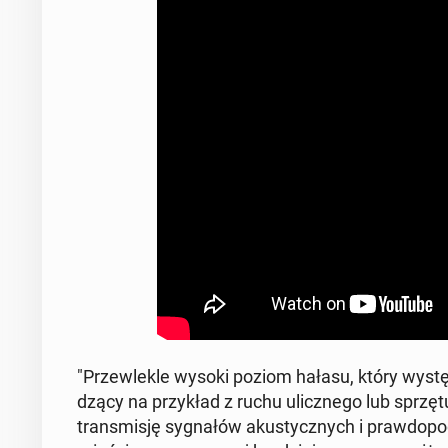
"Prze­wle­kle wysoki poziom hałasu, który wy­stę­p
dzą­cy na przy­kład z ruchu ulicz­ne­go lub sprzęt
trans­mi­sję sy­gna­łów aku­stycz­nych i praw­do