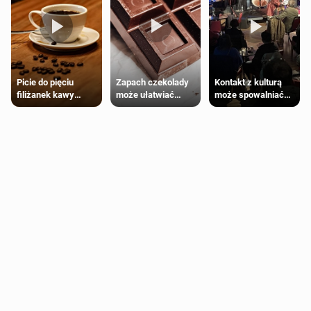
Zapach czekolady
Kontakt z kulturą
Picie do pięciu
może ułatwiać
może spowalniać
filiżanek kawy
trening siłowy
starzenie
dziennie jest
bezpieczne dla
większości
dorosłych