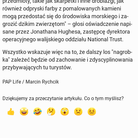
przed­mio­ty, takie jak skar­pet­ki i inne dro­bia­zgi, jak
również od­pry­ski farby z po­ma­lo­wa­nych kamieni
mogą prze­do­stać się do śro­do­wi­ska mor­skie­go i za­
gro­zić dzikim zwie­rzę­tom" – głosi oświad­cze­nie na­pi­
sa­ne przez Jo­na­tha­na Hughesa, za­stęp­cę dy­rek­to­ra
ope­ra­cyj­ne­go wa­lij­skie­go od­dzia­łu Na­tio­nal Trust.
Wszyst­ko wska­zu­je więc na to, że dalszy los "na­grob­
ka" zależeć będzie od za­cho­wa­nie i zdy­scy­pli­no­wa­nia
przy­by­wa­ją­cych tu tu­ry­stów.
PAP Life / Marcin Rychcik
Dziękujemy za przeczytanie artykułu. Co o tym myślisz?