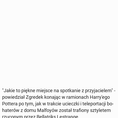
"Jakie to piękne miejsce na spo­tka­nie z przy­ja­cie­lem" -
po­wie­dział Zgredek konając w ra­mio­nach Har­ry­'e­go
Pottera po tym, jak w trakcie uciecz­ki i te­le­por­ta­cji bo­
ha­te­rów z domu Mal­foy­ów został tra­fio­ny szty­le­tem
rzu­co­nym przez Bel­la­triks Le­stran­ge.