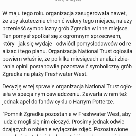
W maju tego roku or­ga­ni­za­cja za­su­ge­ro­wa­ła nawet,
że aby sku­tecz­nie chronić walory tego miejsca, należy
prze­nieść sym­bo­licz­ny grób Zgredka w inne miejsce.
Ten pomysł spotkał się z ogrom­nym sprze­ci­wem,
który - jak się wydaje - odwiódł po­my­sło­daw­ców od re­
ali­za­cji tego planu. Or­ga­ni­za­cja Na­tio­nal Trust ogło­si­ła
bowiem właśnie, że po kilku mie­sią­cach analiz i zbie­
ra­nia opinii po­sta­no­wi­ła po­zo­sta­wić sym­bo­licz­ny grób
Zgredka na plaży Fre­sh­wa­ter West.
Decyzję w tej sprawie or­ga­ni­za­cja Na­tio­nal Trust ogło­
si­ła w spe­cjal­nym oświad­cze­niu. Zawarła w nim też
jednak apel do fanów cyklu o Harrym Pot­te­rze.
"Pomnik Zgredka po­zo­sta­nie w Fre­sh­wa­ter West, aby
ludzie mogli się nim cieszyć. Prosimy jednak od­wie­
dza­ją­cych o ro­bie­nie wy­łącz­nie zdjęć. Po­zo­sta­wio­ne