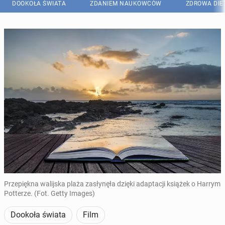
DOOKOŁA ŚWIATA
ZDANIEM NAUKOWCÓW
ZDROWA DIE
Przepiękna walijska plaża zasłynęła dzięki adaptacji książek o Harrym
Potterze. (Fot. Getty Images)
Dookoła świata
Film