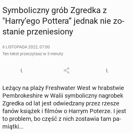
Sym­bo­licz­ny grób Zgredka z
"Harry’ego Pottera” jednak nie zo­
sta­nie prze­nie­sio­ny
6 LISTOPADA 2022, 07:00
Ten tekst przeczytasz w 3 minuty
Leżący na plaży Fre­sh­wa­ter West w hrab­stwie
Pem­bro­ke­shi­re w Walii sym­bo­licz­ny na­gro­bek
Zgredka od lat jest od­wie­dza­ny przez rzesze
fanów książek i filmów o Harrym Poterze. I jest
to problem, bo część z nich zo­sta­wia tam pa­
miąt­ki...