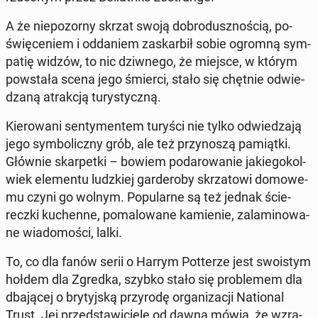
A że nie­po­zor­ny skrzat swoją do­bro­dusz­no­ścią, po­
świę­ce­niem i od­da­niem za­skar­bił sobie ogromną sym­
pa­tię widzów, to nic dziw­ne­go, że miejsce, w którym
po­wsta­ła scena jego śmierci, stało się chętnie od­wie­
dza­ną atrak­cją tu­ry­stycz­ną.
Kie­ro­wa­ni sen­ty­men­tem turyści nie tylko od­wie­dza­ją
jego sym­bo­licz­ny grób, ale też przy­no­szą pa­miąt­ki.
Głównie skar­pet­ki – bowiem po­da­ro­wa­nie ja­kie­go­kol­
wiek ele­men­tu ludz­kiej gar­de­ro­by skrza­to­wi do­mo­we­
mu czyni go wolnym. Po­pu­lar­ne są też jednak ście­
recz­ki ku­chen­ne, po­ma­lo­wa­ne ka­mie­nie, za­la­mi­no­wa­
ne wia­do­mo­ści, lalki.
To, co dla fanów serii o Harrym Pot­te­rze jest swo­istym
hołdem dla Zgredka, szybko stało się pro­ble­mem dla
dba­ją­cej o bry­tyj­ską przy­ro­dę or­ga­ni­za­cji Na­tio­nal
Trust. Jej przed­sta­wi­cie­le od dawna mówią, że wzra­