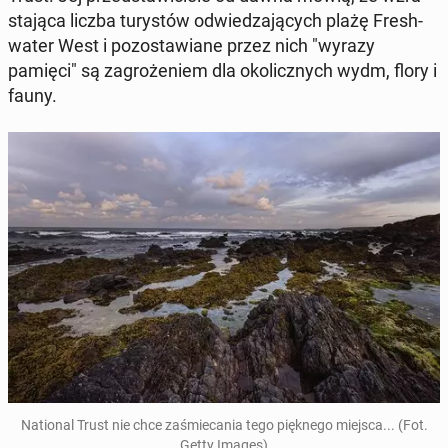
sta­ją­ca liczba tu­ry­stów od­wie­dza­ją­cych plażę Fre­sh­
wa­ter West i po­zo­sta­wia­ne przez nich "wyrazy
pamięci" są za­gro­że­niem dla oko­licz­nych wydm, flory i
fauny.
Na­tio­nal Trust nie chce za­śmie­ca­nia tego pięk­ne­go miejsca... (Fot.
Getty Images)