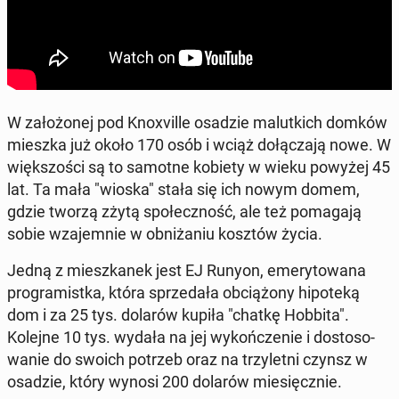
W za­ło­żo­nej pod Kno­xvil­le osadzie ma­lut­kich domków
mieszka już około 170 osób i wciąż do­łą­cza­ją nowe. W
więk­szo­ści są to samotne kobiety w wieku powyżej 45
lat. Ta mała "wioska" stała się ich nowym domem,
gdzie tworzą zżytą spo­łecz­ność, ale też po­ma­ga­ją
sobie wza­jem­nie w ob­ni­ża­niu kosztów życia.
Jedną z miesz­ka­nek jest EJ Runyon, eme­ry­to­wa­na
pro­gra­mist­ka, która sprze­da­ła ob­cią­żo­ny hi­po­te­ką
dom i za 25 tys. dolarów kupiła "chatkę Hobbita".
Kolejne 10 tys. wydała na jej wy­koń­cze­nie i do­sto­so­
wa­nie do swoich potrzeb oraz na trzy­let­ni czynsz w
osadzie, który wynosi 200 dolarów mie­sięcz­nie.