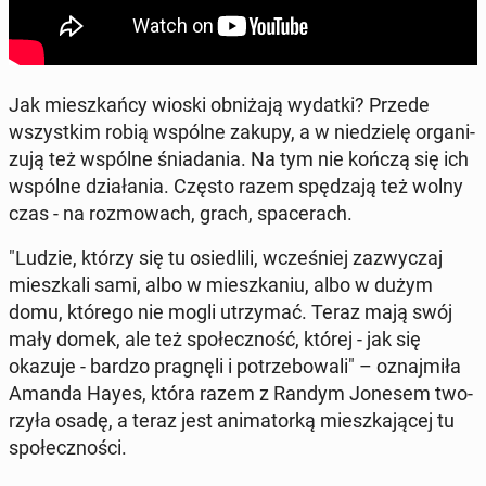
Jak miesz­kań­cy wioski ob­ni­ża­ją wydatki? Przede
wszyst­kim robią wspólne zakupy, a w nie­dzie­lę or­ga­ni­
zu­ją też wspólne śnia­da­nia. Na tym nie kończą się ich
wspólne dzia­ła­nia. Często razem spę­dza­ją też wolny
czas - na roz­mo­wach, grach, spa­ce­rach.
"Ludzie, którzy się tu osie­dli­li, wcze­śniej za­zwy­czaj
miesz­ka­li sami, albo w miesz­ka­niu, albo w dużym
domu, którego nie mogli utrzy­mać. Teraz mają swój
mały domek, ale też spo­łecz­ność, której - jak się
okazuje - bardzo pra­gnę­li i po­trze­bo­wa­li" – oznaj­mi­ła
Amanda Hayes, która razem z Randym Jonesem two­
rzy­ła osadę, a teraz jest ani­ma­tor­ką miesz­ka­ją­cej tu
spo­łecz­no­ści.