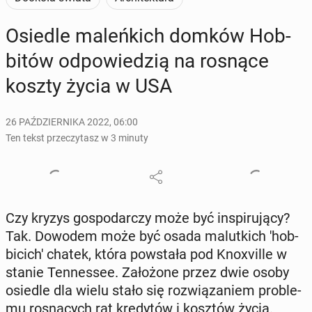
Osiedle ma­leń­kich domków Hob­
bi­tów od­po­wie­dzią na rosnące
koszty życia w USA
26 PAŹDZIERNIKA 2022, 06:00
Ten tekst przeczytasz w 3 minuty
Czy kryzys go­spo­dar­czy może być in­spi­ru­ją­cy?
Tak. Dowodem może być osada ma­lut­kich 'hob­
bi­ci­ch' chatek, która po­wsta­ła pod Kno­xvil­le w
stanie Ten­nes­see. Za­ło­żo­ne przez dwie osoby
osiedle dla wielu stało się roz­wią­za­niem pro­ble­
mu ro­sną­cych rat kre­dy­tów i kosztów życia.