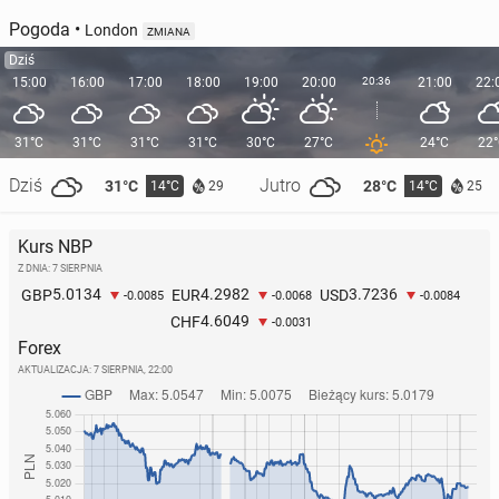
Pogoda
•
London
ZMIANA
Dziś
15:00
16:00
17:00
18:00
19:00
20:00
20:36
21:00
22:
31°C
31°C
31°C
31°C
30°C
27°C
24°C
22
Dziś
Jutro
31°C
28°C
14°C
14°C
29
25
Kurs NBP
Z DNIA: 7 SIERPNIA
5.0134
4.2982
3.7236
GBP
EUR
USD
-0.0085
-0.0068
-0.0084
4.6049
CHF
-0.0031
Forex
AKTUALIZACJA:
7 SIERPNIA, 22:00