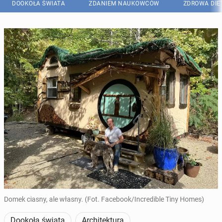
DOOKOŁA ŚWIATA
ZDANIEM NAUKOWCÓW
ZDROWA DIE
Domek ciasny, ale własny. (Fot. Facebook/Incredible Tiny Homes)
Dookoła świata
Architektura