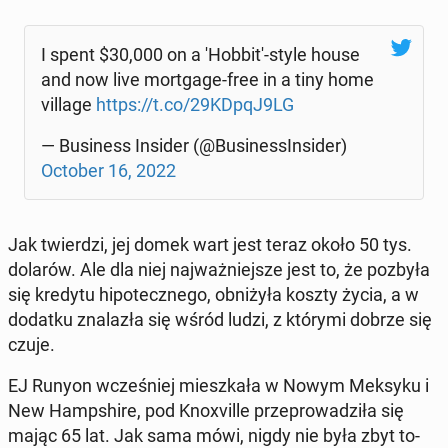
I spent $30,000 on a 'Hob­bi­t'-style house
and now live mort­ga­ge-free in a tiny home
village
https://t.co/29KDpqJ9LG
— Bu­si­ness Insider (@Bu­si­nessIn­si­der)
October 16, 2022
Jak twier­dzi, jej domek wart jest teraz około 50 tys.
dolarów. Ale dla niej naj­waż­niej­sze jest to, że pozbyła
się kredytu hi­po­tecz­ne­go, ob­ni­ży­ła koszty życia, a w
dodatku zna­la­zła się wśród ludzi, z którymi dobrze się
czuje.
EJ Runyon wcze­śniej miesz­ka­ła w Nowym Meksyku i
New Hamp­shi­re, pod Kno­xvil­le prze­pro­wa­dzi­ła się
mając 65 lat. Jak sama mówi, nigdy nie była zbyt to­