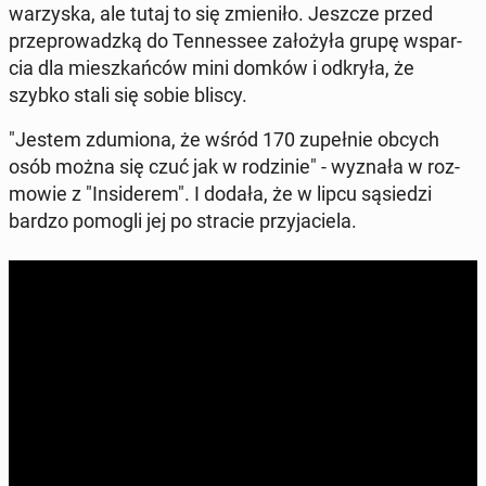
wa­rzy­ska, ale tutaj to się zmie­ni­ło. Jeszcze przed
prze­pro­wadz­ką do Ten­nes­see za­ło­ży­ła grupę wspar­
cia dla miesz­kań­ców mini domków i odkryła, że
szybko stali się sobie bliscy.
"Jestem zdu­mio­na, że wśród 170 zu­peł­nie obcych
osób można się czuć jak w ro­dzi­nie" - wyznała w roz­
mo­wie z "In­si­de­rem". I dodała, że w lipcu są­sie­dzi
bardzo pomogli jej po stracie przy­ja­cie­la.