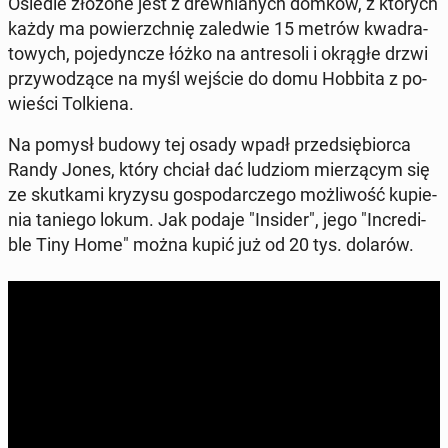
Osiedle złożone jest z drew­nia­nych domków, z których
każdy ma po­wierzch­nię za­le­d­wie 15 metrów kwa­dra­
to­wych, po­je­dyn­cze łóżko na an­tre­so­li i okrągłe drzwi
przy­wo­dzą­ce na myśl wejście do domu Hobbita z po­
wie­ści Tol­kie­na.
Na pomysł budowy tej osady wpadł przed­się­bior­ca
Randy Jones, który chciał dać ludziom mie­rzą­cym się
ze skut­ka­mi kryzysu go­spo­dar­cze­go moż­li­wość ku­pie­
nia taniego lokum. Jak podaje "Insider", jego "In­cre­di­
ble Tiny Home" można kupić już od 20 tys. dolarów.