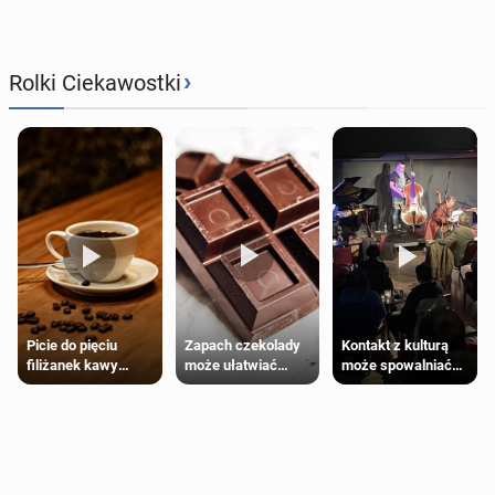
›
Rolki Ciekawostki
Zapach czekolady
Kontakt z kulturą
Picie do pięciu
może ułatwiać
może spowalniać
filiżanek kawy
trening siłowy
starzenie
dziennie jest
bezpieczne dla
większości
dorosłych