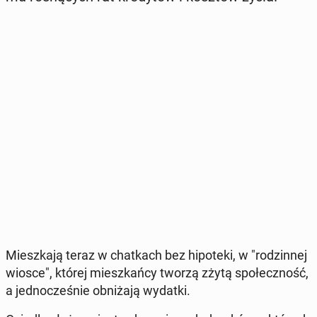
Miesz­ka­ją teraz w chat­kach bez hi­po­te­ki, w "ro­dzin­nej
wiosce", której miesz­kań­cy tworzą zżytą spo­łecz­ność,
a jed­no­cze­śnie ob­ni­ża­ją wydatki.