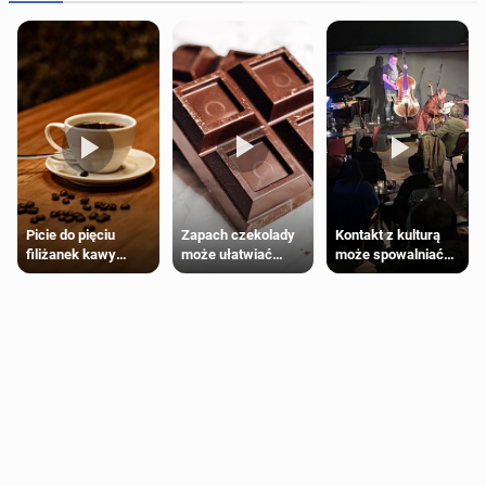
Zapach czekolady
Kontakt z kulturą
Picie do pięciu
może ułatwiać
może spowalniać
filiżanek kawy
trening siłowy
starzenie
dziennie jest
bezpieczne dla
większości
dorosłych