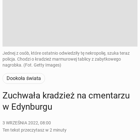
Jednej z osób, które ostatnio odwiedziły tę nekropolię, szuka teraz
policja. Chodzi o kradzież marmurowej tablicy z zabytkowego
nagrobka. (Fot. Getty Images)
Dookoła świata
Zu­chwa­ła kra­dzież na cmen­ta­rzu
w Edyn­bur­gu
3 WRZEŚNIA 2022, 08:00
Ten tekst przeczytasz w 2 minuty