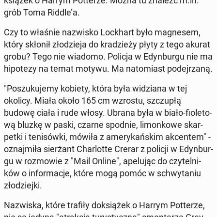
książek o Harrym Pot­te­rze. Można tu znaleźć m.in.
grób Toma Riddle’a.
Czy to właśnie na­zwi­sko Loc­khart było ma­gne­sem,
który skłonił zło­dzie­ja do kra­dzie­ży płyty z tego akurat
grobu? Tego nie wiadomo. Policja w Edyn­bur­gu nie ma
hi­po­te­zy na temat motywu. Ma na­to­miast po­dej­rza­ną.
"Po­szu­ku­je­my kobiety, która była wi­dzia­na w tej
okolicy. Miała około 165 cm wzrostu, szczu­płą
budowę ciała i rude włosy. Ubrana była w biało-fio­le­to­
wą bluzkę w paski, czarne spodnie, li­mon­ko­we skar­
pet­ki i te­ni­sów­ki, mówiła z ame­ry­kań­skim ak­cen­tem" -
oznaj­mi­ła sier­żant Char­lot­te Crerar z policji w Edyn­bur­
gu w roz­mo­wie z "Mail Online", ape­lu­jąc do czy­tel­ni­
ków o in­for­ma­cje, które mogą pomóc w schwy­ta­niu
zło­dziej­ki.
Na­zwi­ska, które trafiły do­ksią­żek o Harrym Pot­te­rze,