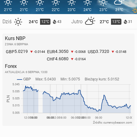
21°C
21°C
21°C
22°C
23°C
24°C
23°C
21°C
Dziś
Jutro
24°C
27°C
12°C
13°C
43
31
Kurs NBP
Z DNIA: 6 SIERPNIA
5.0219
4.3050
3.7320
GBP
EUR
USD
-0.0144
-0.0068
-0.0148
4.6080
CHF
-0.0164
Forex
AKTUALIZACJA:
6 SIERPNIA, 13:00
Źródło: currencybeacon.com