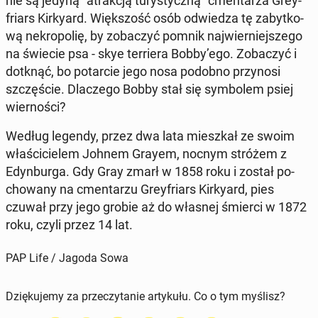
nie są jedyną "atrak­cją tu­ry­stycz­ną" cmen­ta­rza Grey­
friars Kir­ky­ard. Więk­szość osób od­wie­dza tę za­byt­ko­
wą ne­kro­po­lię, by zo­ba­czyć pomnik naj­wier­niej­sze­go
na świecie psa - skye ter­rie­ra Bobby’ego. Zo­ba­czyć i
dotknąć, bo po­tar­cie jego nosa podobno przy­no­si
szczę­ście. Dla­cze­go Bobby stał się sym­bo­lem psiej
wier­no­ści?
Według legendy, przez dwa lata miesz­kał ze swoim
wła­ści­cie­lem Johnem Grayem, nocnym stróżem z
Edyn­bur­ga. Gdy Gray zmarł w 1858 roku i został po­
cho­wa­ny na cmen­ta­rzu Grey­friars Kir­ky­ard, pies
czuwał przy jego grobie aż do własnej śmierci w 1872
roku, czyli przez 14 lat.
PAP Life / Jagoda Sowa
Dziękujemy za przeczytanie artykułu. Co o tym myślisz?