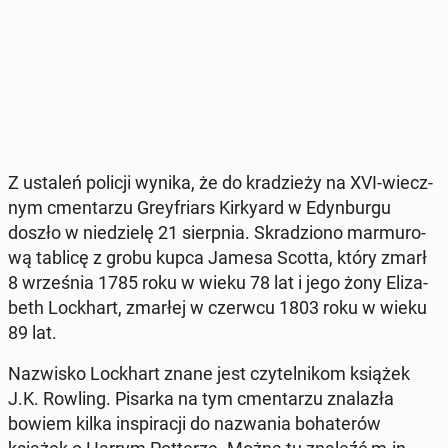
Z ustaleń policji wynika, że do kra­dzie­ży na XVI-wiecz­
nym cmen­ta­rzu Grey­friars Kir­ky­ard w Edyn­bur­gu
doszło w nie­dzie­lę 21 sierp­nia. Skra­dzio­no mar­mu­ro­
wą tablicę z grobu kupca Jamesa Scotta, który zmarł
8 wrze­śnia 1785 roku w wieku 78 lat i jego żony Eli­za­
beth Loc­khart, zmarłej w czerwcu 1803 roku w wieku
89 lat.
Na­zwi­sko Loc­khart znane jest czy­tel­ni­kom książek
J.K. Rowling. Pisarka na tym cmen­ta­rzu zna­la­zła
bowiem kilka in­spi­ra­cji do na­zwa­nia bo­ha­te­rów