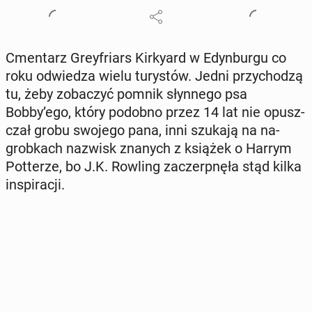
Cmen­tarz Grey­friars Kir­ky­ard w Edyn­bur­gu co
roku od­wie­dza wielu tu­ry­stów. Jedni przy­cho­dzą
tu, żeby zo­ba­czyć pomnik słyn­ne­go psa
Bobby’ego, który podobno przez 14 lat nie opusz­
czał grobu swojego pana, inni szukają na na­
grob­kach nazwisk znanych z książek o Harrym
Pot­te­rze, bo J.K. Rowling za­czerp­nę­ła stąd kilka
in­spi­ra­cji.