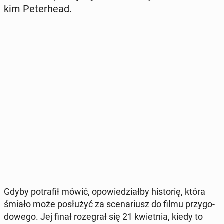
kim Pe­ter­he­ad.
Gdyby po­tra­fił mówić, opo­wie­dział­by hi­sto­rię, która
śmiało może po­słu­żyć za sce­na­riusz do filmu przy­go­
do­we­go. Jej finał ro­ze­grał się 21 kwiet­nia, kiedy to