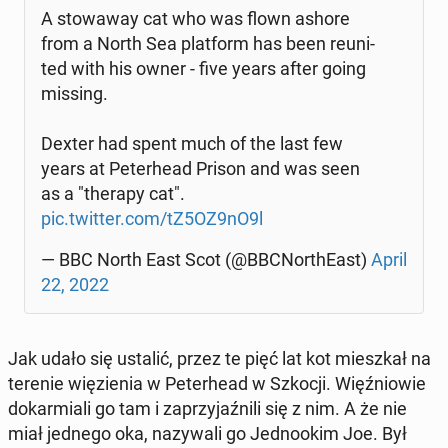
A sto­wa­way cat who was flown ashore
from a North Sea plat­form has been reu­ni­
ted with his owner - five years after going
missing.
Dexter had spent much of the last few
years at Pe­ter­he­ad Prison and was seen
as a "therapy cat".
pic.twitter.com/tZ5OZ9nO9l
— BBC North East Scot (@BBC­Nor­thE­ast)
April
22, 2022
Jak udało się ustalić, przez te pięć lat kot miesz­kał na
terenie wię­zie­nia w Pe­ter­he­ad w Szkocji. Więź­nio­wie
do­kar­mia­li go tam i za­przy­jaź­ni­li się z nim. A że nie
miał jednego oka, na­zy­wa­li go Jed­no­okim Joe. Był