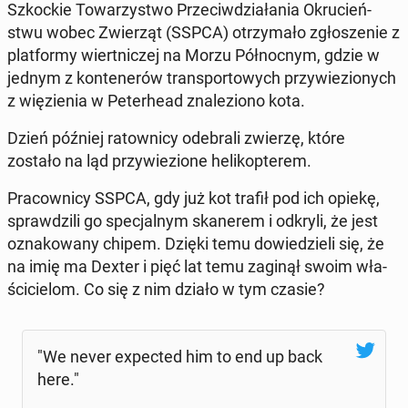
Szkoc­kie To­wa­rzy­stwo Prze­ciw­dzia­ła­nia Okru­cień­
stwu wobec Zwie­rząt (SSPCA) otrzy­ma­ło zgło­sze­nie z
plat­for­my wiert­ni­czej na Morzu Pół­noc­nym, gdzie w
jednym z kon­te­ne­rów trans­por­to­wych przy­wie­zio­nych
z wię­zie­nia w Pe­ter­he­ad zna­le­zio­no kota.
Dzień później ra­tow­ni­cy ode­bra­li zwierzę, które
zostało na ląd przy­wie­zio­ne he­li­kop­te­rem.
Pra­cow­ni­cy SSPCA, gdy już kot trafił pod ich opiekę,
spraw­dzi­li go spe­cjal­nym ska­ne­rem i odkryli, że jest
ozna­ko­wa­ny chipem. Dzięki temu do­wie­dzie­li się, że
na imię ma Dexter i pięć lat temu zaginął swoim wła­
ści­cie­lom. Co się z nim działo w tym czasie?
"We never expec­ted him to end up back
here."