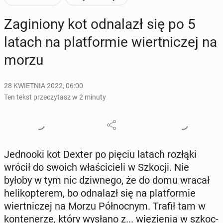
Za­gi­nio­ny kot od­na­lazł się po 5
latach na plat­for­mie wiert­ni­czej na
morzu
28 KWIETNIA 2022, 06:00
Ten tekst przeczytasz w 2 minuty
Jed­no­oki kot Dexter po pięciu latach rozłąki
wrócił do swoich wła­ści­cie­li w Szkocji. Nie
byłoby w tym nic dziw­ne­go, że do domu wracał
he­li­kop­te­rem, bo od­na­lazł się na plat­for­mie
wiert­ni­czej na Morzu Pół­noc­nym. Trafił tam w
kon­te­ne­rze, który wysłano z... wię­zie­nia w szkoc­