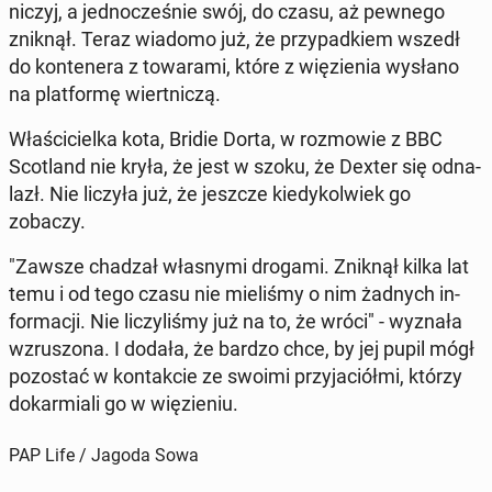
niczyj, a jed­no­cze­śnie swój, do czasu, aż pewnego
zniknął. Teraz wiadomo już, że przy­pad­kiem wszedł
do kon­te­ne­ra z to­wa­ra­mi, które z wię­zie­nia wysłano
na plat­for­mę wiert­ni­czą.
Wła­ści­ciel­ka kota, Bridie Dorta, w roz­mo­wie z BBC
Sco­tland nie kryła, że jest w szoku, że Dexter się od­na­
lazł. Nie liczyła już, że jeszcze kie­dy­kol­wiek go
zobaczy.
"Zawsze chadzał wła­sny­mi drogami. Zniknął kilka lat
temu i od tego czasu nie mie­li­śmy o nim żadnych in­
for­ma­cji. Nie li­czy­li­śmy już na to, że wróci" - wyznała
wzru­szo­na. I dodała, że bardzo chce, by jej pupil mógł
po­zo­stać w kon­tak­cie ze swoimi przy­ja­ciół­mi, którzy
do­kar­mia­li go w wię­zie­niu.
PAP Life / Jagoda Sowa