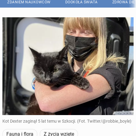
ZDANIEM NAUKOWCÓW
DOOKOŁA ŚWIATA
ZDROWA DIE
Kot Dexter zaginął 5 lat temu w Szkocji. (Fot. Twitter/@robbie_boyle)
Fauna i flora
Z życia wzięte