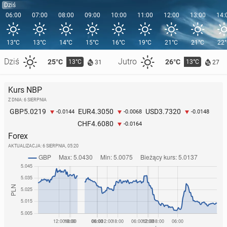
Dziś
06:00
07:00
08:00
09:00
10:00
11:00
12:00
13:00
14:
13°C
13°C
14°C
15°C
16°C
19°C
21°C
21°C
22
Dziś
Jutro
25°C
26°C
13°C
13°C
31
27
Kurs NBP
Z DNIA: 6 SIERPNIA
5.0219
4.3050
3.7320
GBP
EUR
USD
-0.0144
-0.0068
-0.0148
4.6080
CHF
-0.0164
Forex
AKTUALIZACJA:
6 SIERPNIA, 05:20