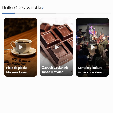
›
Rolki Ciekawostki
Zapach czekolady
Kontakt z kulturą
Picie do pięciu
może ułatwiać
może spowalniać
filiżanek kawy
trening siłowy
starzenie
dziennie jest
bezpieczne dla
większości
dorosłych