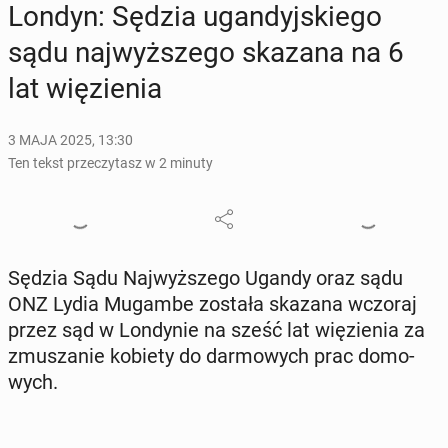
Londyn: Sędzia ugan­dyj­skie­go
sądu naj­wyż­sze­go skazana na 6
lat wię­zie­nia
3 MAJA 2025, 13:30
Ten tekst przeczytasz w 2 minuty
Sędzia Sądu Naj­wyż­sze­go Ugandy oraz sądu
ONZ Lydia Mugambe została skazana wczoraj
przez sąd w Lon­dy­nie na sześć lat wię­zie­nia za
zmu­sza­nie kobiety do dar­mo­wych prac do­mo­
wych.