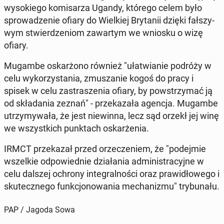
wy­so­kie­go ko­mi­sa­rza Ugandy, którego celem było
spro­wa­dze­nie ofiary do Wiel­kiej Bry­ta­nii dzięki fał­szy­
wym stwier­dze­niom za­war­tym we wniosku o wizę
ofiary.
Mugambe oskar­żo­no również "uła­twia­nie podróży w
celu wy­ko­rzy­sta­nia, zmu­sza­nie kogoś do pracy i
spisek w celu za­stra­sze­nia ofiary, by po­wstrzy­mać ją
od skła­da­nia zeznań" - prze­ka­za­ła agencja. Mugambe
utrzy­my­wa­ła, że jest nie­win­na, lecz sąd orzekł jej winę
we wszyst­kich punk­tach oskar­że­nia.
IRMCT prze­ka­zał przed orze­cze­niem, że "po­dej­mie
wszel­kie od­po­wied­nie dzia­ła­nia ad­mi­ni­stra­cyj­ne w
celu dalszej ochrony in­te­gral­no­ści oraz pra­wi­dło­we­go i
sku­tecz­ne­go funk­cjo­no­wa­nia me­cha­ni­zmu" try­bu­na­łu.
PAP / Jagoda Sowa