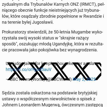
zy­du­al­nym dla Try­bu­na­łów Karnych ONZ (IRMCT), peł­
nią­ce­go obecnie funkcje nie­ist­nie­ją­cych już try­bu­na­
łów, które osą­dza­ły zbrod­nie po­peł­nio­ne w Rwan­dzie i
na terenie byłej Ju­go­sła­wii.
Pro­ku­ra­to­rzy stwier­dzi­li, że 50-letnia Mugambe wy­ko­
rzy­sta­ła swój wysoki status w "skraj­nie rażący
sposób", oszu­ku­jąc młodą Ugan­dyj­kę, która w re­zul­ta­
cie pra­co­wa­ła jako po­ko­jów­ka bez wy­na­gro­dze­nia.
UN judge jailed for keeping ho­use­ke­eper as slave
https://t.co/oIYpud5auV
— BBC News (World) (@BBCWorld)
May 2, 2025
Sędzia została oskar­żo­na na pod­sta­wie bry­tyj­skiej
ustawy o współ­cze­snym nie­wol­nic­twie o spisek z
Johnem Le­onar­dem Mugerwą, ów­cze­snym za­stęp­cą