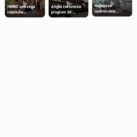
Najlepsze
HMRC ostrzega
Anglia rozszerza
nadmorskie
rodziców
program 50-
miasteczko blisko
pobierających Child
procentowych
Londynu
Benefit. Mogą być
zniżek kolejowych
zobowiązani do
na 18-latków
zwrotu zasiłku