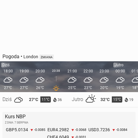
Pogoda
•
London
ZMIANA
Dziś
Jutro
18:00
19:00
20:00
20:38
21:00
22:00
23:00
00:00
01:
27°C
27°C
26°C
25°C
23°C
20°C
19°C
18
Dziś
Jutro
27°C
32°C
11°C
15°C
36
19
Kurs NBP
Z DNIA: 7 SIERPNIA
5.0134
4.2982
3.7236
GBP
EUR
USD
-0.0085
-0.0068
-0.0084
4.6049
CHF
-0.0031