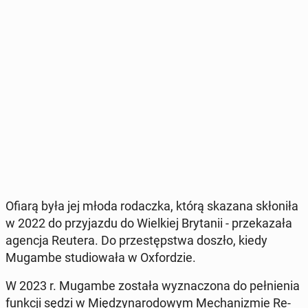
Ofiarą była jej młoda ro­dacz­ka, którą skazana skło­ni­ła
w 2022 do przy­jaz­du do Wiel­kiej Bry­ta­nii - prze­ka­za­ła
agencja Reutera. Do prze­stęp­stwa doszło, kiedy
Mugambe stu­dio­wa­ła w Oxfor­dzie.
W 2023 r. Mugambe została wy­zna­czo­na do peł­nie­nia
funkcji sędzi w Mię­dzy­na­ro­do­wym Me­cha­ni­zmie Re­