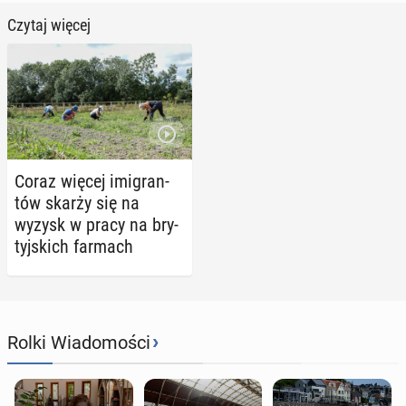
Czytaj więcej
Coraz więcej imi­gran­
tów skarży się na
wyzysk w pracy na bry­
tyj­skich farmach
›
Rolki Wiadomości