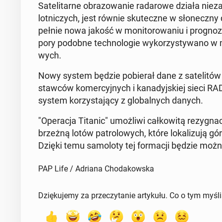
Sa­te­li­tar­ne ob­ra­zo­wa­nie ra­da­ro­we działa nie­
lot­ni­czych, jest równie sku­tecz­ne w sło­necz­n
peł­nie nowa jakość w mo­ni­to­ro­wa­niu i pro­gno­zo­
pory podobne tech­no­lo­gie wy­ko­rzy­sty­wa­no w 
wych.
Nowy system będzie po­bie­rał dane z sa­te­li­tów E
staw­ców ko­mer­cyj­nych i ka­na­dyj­skiej sieci 
system ko­rzy­sta­ją­cy z glo­bal­nych danych.
"Ope­ra­cja Titanic" umoż­li­wi cał­ko­wi­tą re­zy­gna
brzeż­ną lotów pa­tro­lo­wych, które lo­ka­li­zu­ją 
Dzięki temu sa­mo­lo­ty tej for­ma­cji będzie możn
PAP Life / Adriana Chodakowska
Dziękujemy za przeczytanie artykułu. Co o tym myśl