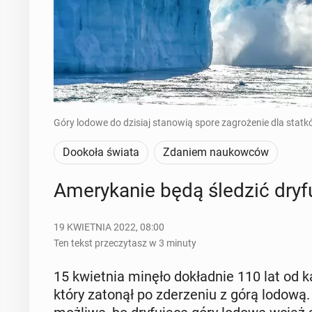
Góry lodowe do dzisiaj stanowią spore zagrożenie dla statkó
Dookoła świata
Zdaniem naukowców
Ame­ry­ka­nie będą śledzić dry­f
19 KWIETNIA 2022, 08:00
Ten tekst przeczytasz w 3 minuty
15 kwiet­nia minęło do­kład­nie 110 lat od ka­ta
który zatonął po zde­rze­niu z górą lodową. 