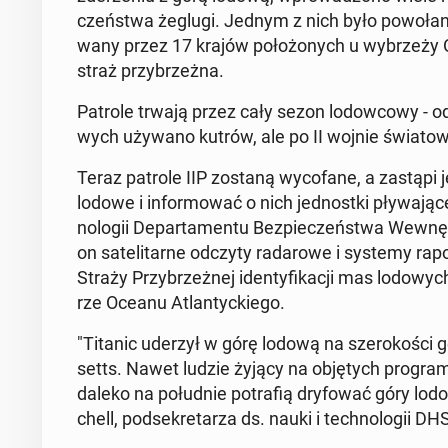
czeń­stwa żeglugi. Jednym z nich było po­wo­ła­nie I
wa­ny przez 17 krajów po­ło­żo­nych u wy­brze­ży O
straż przy­brzeż­na.
Patrole trwają przez cały sezon lo­dow­co­wy - od lu
wych używano kutrów, ale po II wojnie świa­to­wej
Teraz patrole IIP zostaną wy­co­fa­ne, a zastąpi 
lodowe i in­for­mo­wać o nich jed­nost­ki pły­wa­j
no­lo­gii De­par­ta­men­tu Bez­pie­czeń­stwa We­w
on sa­te­li­tar­ne odczyty ra­da­ro­we i systemy ra­
Straży Przy­brzeż­nej iden­ty­fi­ka­cji mas lo­do­
rze Oceanu Atlan­tyc­kie­go.
"Titanic uderzył w górę lodową na sze­ro­ko­ści geo­
setts. Nawet ludzie żyjący na ob­ję­tych pro­gra
daleko na po­łu­dnie po­tra­fią dry­fo­wać góry lo
chell, pod­se­kre­ta­rza ds. nauki i tech­no­lo­gii DH