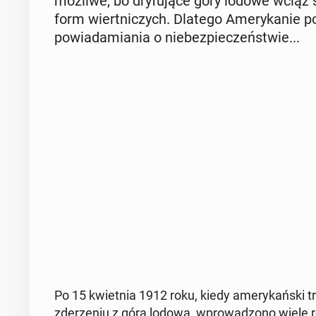
możliwe, bo dry­fu­ją­ce góry lodowe wciąż st
form wiert­ni­czych. Dlatego Ame­ry­ka­nie po
po­wia­da­mia­nia o nie­bez­pie­czeń­stwie...
Po 15 kwiet­nia 1912 roku, kiedy ame­ry­kań­ski t
zde­rze­niu z górą lodową, wpro­wa­dzo­no wiele r