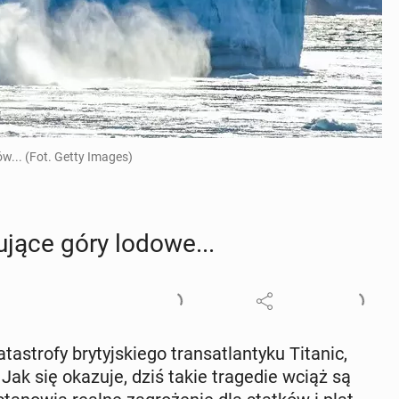
w... (Fot. Getty Images)
u­ją­ce góry lodowe...
­stro­fy bry­tyj­skie­go trans­atlan­ty­ku Titanic,
Jak się okazuje, dziś takie tra­ge­die wciąż są