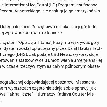
n­ter­na­tio­nal Ice Patrol (IIP.) Program jest fi­nan­so­
ceanu Atlan­tyc­kie­go, ale ob­słu­gu­je go ame­ry­kań­ska
tego do lipca. Po­cząt­ko­wo do lo­ka­li­za­cji gór lo­do­
 wpro­wa­dzo­no patrole lot­ni­cze.
je system "Ope­ra­cja Titanic", który ma wy­kry­wać góry
ą­ce. System został opra­co­wa­ny przez Dział Nauki i Tech­
nętrz­ne­go (DHS). Jak podaje CBS News, wy­ko­rzy­stu­je
por­to­wa­nia statków w celu umoż­li­wie­nia ame­ry­kań­skiej
wych w czasie rze­czy­wi­stym na całym pół­noc­nym ob­sza­
gra­ficz­nej od­po­wia­da­ją­cej ob­sza­ro­wi Mas­sa­chu­
­mem wy­brze­żach często nie zdają sobie sprawy, jak
dowe i jak są liczne" – tłu­ma­czy Kathryn Coulter Mit­
S.