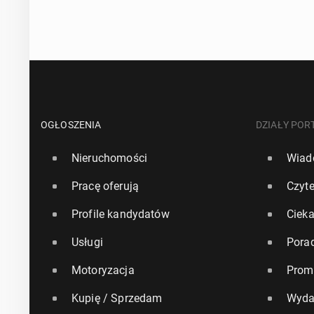
OGŁOSZENIA
DZIAŁY POR
Nieruchomości
Wiad
Pracę oferują
Czyte
Profile kandydatów
Ciek
Usługi
Pora
Motoryzacja
Prom
Kupię / Sprzedam
Wyda