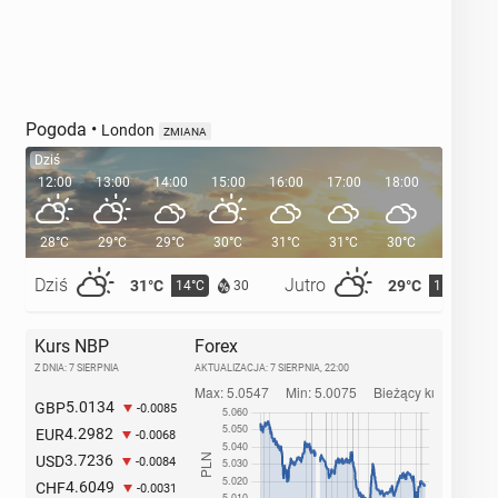
Pogoda
•
London
ZMIANA
Dziś
12:00
13:00
14:00
15:00
16:00
17:00
18:00
19:00
28°C
29°C
29°C
30°C
31°C
31°C
30°C
29°C
Dziś
Jutro
31°C
29°C
14°C
15°C
30
Kurs NBP
Forex
Z DNIA: 7 SIERPNIA
AKTUALIZACJA:
7 SIERPNIA, 22:00
5.0134
GBP
-0.0085
4.2982
EUR
-0.0068
3.7236
USD
-0.0084
4.6049
CHF
-0.0031