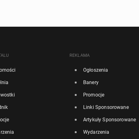
TALU
REKLAMA
omości
Ogłoszenia
lnia
Banery
awostki
Promocje
dnik
Linki Sponsorowane
ocje
Artykuły Sponsorowane
rzenia
Wydarzenia