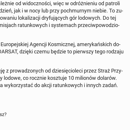
za­leż­nie od wi­docz­no­ści, więc w od­róż­nie­niu od patroli
y dzień, jak i w nocy lub przy po­chmur­nym niebie. To zu­
wa­niu lo­ka­li­za­cji dry­fu­ją­cych gór lo­do­wych. Do tej
misjach ra­tun­ko­wych i sys­te­mach prze­ciw­po­wo­dzio­
u­ro­pej­skiej Agencji Ko­smicz­nej, ame­ry­kań­skich do­
RA­DAR­SAT, dzięki czemu będzie to pierw­szy tego rodzaju
­cję z pro­wa­dzo­nych od dzie­się­cio­le­ci przez Straż Przy­
góry lodowe, co rocznie kosz­tu­je 10 mi­lio­nów dolarów.
a wy­ko­rzy­stać do akcji ra­tun­ko­wych i innych zadań.
isz?