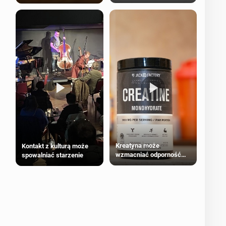
bezpieczne dla
większości dorosłych
Kreatyna może
Kontakt z kulturą może
wzmacniać odporność
spowalniać starzenie
przeciw nowotworom