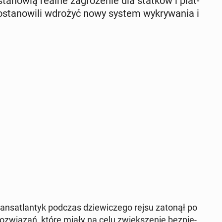
a­no­wią realne za­gro­że­nie dla statków i plat­
­sta­no­wi­li wdrożyć nowy system wy­kry­wa­nia i
rans­atlan­tyk podczas dzie­wi­cze­go rejsu zatonął po
oz­wią­zań, które miały na celu zwięk­sze­nie bez­pie­