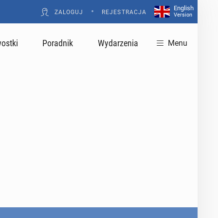
English
•
ZALOGUJ
REJESTRACJA
Version
ostki
Poradnik
Wydarzenia
Menu