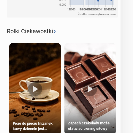
Źródło: currencybeacon.com
›
Rolki Ciekawostki
Zapach czekolady może
Picie do pięciu filiżanek
ułatwiać trening siłowy
kawy dziennie jest