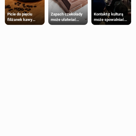
Zapach czekolady
Kontakt z kulturą
Picie do pięciu
może ułatwiać
może spowalniać
filiżanek kawy
trening siłowy
starzenie
dziennie jest
bezpieczne dla
większości
dorosłych