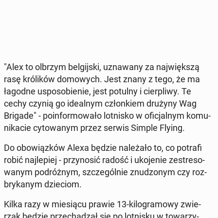
"Alex to olbrzym bel­gij­ski, uzna­wa­ny za naj­więk­szą
rasę kró­li­ków do­mo­wych. Jest znany z tego, że ma
łagodne uspo­so­bie­nie, jest potulny i cier­pli­wy. Te
cechy czynią go ide­al­nym człon­kiem drużyny Wag
Brigade" - po­in­for­mo­wa­ło lot­ni­sko w ofi­cjal­nym ko­mu­
ni­ka­cie cy­to­wa­nym przez serwis Simple Flying.
Do obo­wiąz­ków Alexa będzie na­le­ża­ło to, co potrafi
robić naj­le­piej - przy­no­sić radość i uko­je­nie ze­stre­so­
wa­nym po­dróż­nym, szcze­gól­nie znu­dzo­nym czy roz­
bry­ka­nym dzie­ciom.
Kilka razy w mie­sią­cu prawie 13-ki­lo­gra­mo­wy zwie­
rzak będzie prze­cha­dzał się po lot­ni­sku w to­wa­rzy­