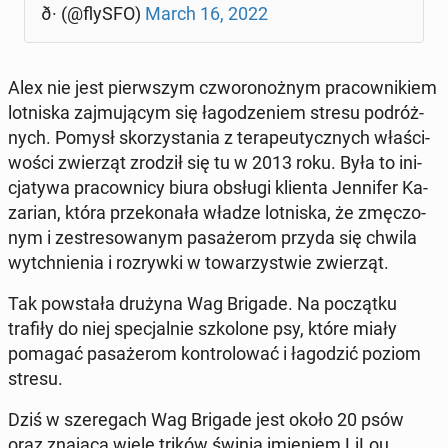
ð· (@flySFO)
March 16, 2022
Alex nie jest pierw­szym czwo­ro­noż­nym pra­cow­ni­kiem
lot­ni­ska zaj­mu­ją­cym się ła­go­dze­niem stresu po­dróż­
nych. Pomysł sko­rzy­sta­nia z te­ra­peu­tycz­nych wła­ści­
wo­ści zwie­rząt zrodził się tu w 2013 roku. Była to ini­
cja­ty­wa pra­cow­ni­cy biura obsługi klienta Jen­ni­fer Ka­
za­rian, która prze­ko­na­ła władze lot­ni­ska, że zmę­czo­
nym i ze­stre­so­wa­nym pa­sa­że­rom przyda się chwila
wy­tchnie­nia i roz­ryw­ki w to­wa­rzy­stwie zwie­rząt.
Tak po­wsta­ła drużyna Wag Brigade. Na po­cząt­ku
trafiły do niej spe­cjal­nie szko­lo­ne psy, które miały
pomagać pa­sa­że­rom kon­tro­lo­wać i ła­go­dzić poziom
stresu.
Dziś w sze­re­gach Wag Brigade jest około 20 psów
oraz znająca wiele trików świnia imie­niem LiLou.