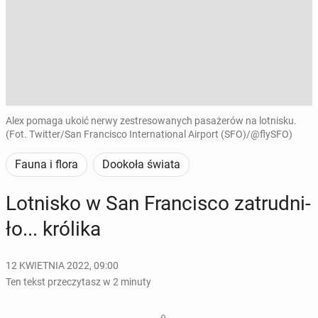
Alex pomaga ukoić nerwy zestresowanych pasażerów na lotnisku.
(Fot. Twitter/San Francisco International Airport (SFO)/@flySFO)
Fauna i flora
Dookoła świata
Lot­ni­sko w San Fran­ci­sco za­trud­ni­
ło... królika
12 KWIETNIA 2022, 09:00
Ten tekst przeczytasz w 2 minuty