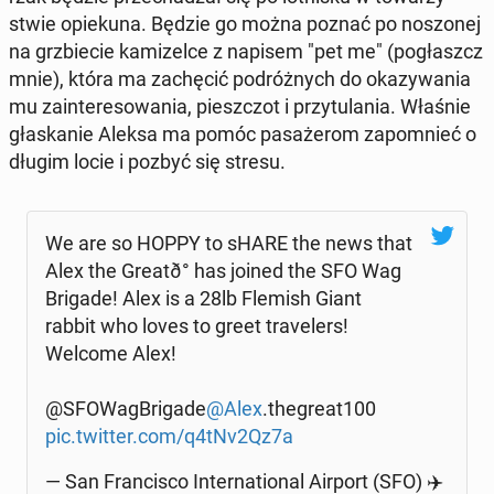
stwie opie­ku­na. Będzie go można poznać po no­szo­nej
na grzbie­cie ka­mi­zel­ce z napisem "pet me" (po­głaszcz
mnie), która ma za­chę­cić po­dróż­nych do oka­zy­wa­nia
mu za­in­te­re­so­wa­nia, piesz­czot i przy­tu­la­nia. Właśnie
gła­ska­nie Aleksa ma pomóc pa­sa­że­rom za­po­mnieć o
długim locie i pozbyć się stresu.
We are so HOPPY to sHARE the news that
Alex the Gre­atð° has joined the SFO Wag
Brigade! Alex is a 28lb Flemish Giant
rabbit who loves to greet tra­ve­lers!
Welcome Alex!
@SFO­Wag­Bri­ga­de
@Alex
.the­gre­at100
pic.twitter.com/q4tNv2Qz7a
— San Fran­ci­sco In­ter­na­tio­nal Airport (SFO) ✈️