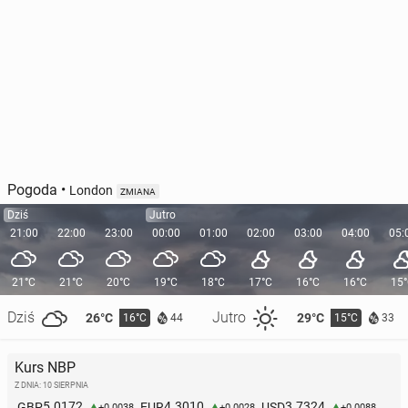
Pogoda
•
London
ZMIANA
Dziś
Jutro
21:00
22:00
23:00
00:00
01:00
02:00
03:00
04:00
05:
21°C
21°C
20°C
19°C
18°C
17°C
16°C
16°C
15
Dziś
Jutro
26°C
29°C
16°C
15°C
44
33
Kurs NBP
Z DNIA: 10 SIERPNIA
5.0172
4.3010
3.7324
GBP
EUR
USD
+0.0038
+0.0028
+0.0088