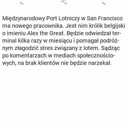
Mię­dzy­na­ro­do­wy Port Lot­ni­czy w San Fran­ci­sco
ma nowego pra­cow­ni­ka. Jest nim królik bel­gij­ski
o imieniu Alex the Great. Będzie od­wie­dzał ter­
mi­nal kilka razy w mie­sią­cu i pomagał po­dróż­
nym zła­go­dzić stres zwią­za­ny z lotem. Sądząc
po ko­men­ta­rzach w mediach spo­łecz­no­ścio­
wych, na brak klien­tów nie będzie na­rze­kał.