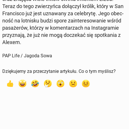
Teraz do tego zwie­rzyń­ca do­łą­czył królik, który w San
Fran­ci­sco już jest uzna­wa­ny za ce­le­bry­tę. Jego obec­
ność na lot­ni­sku budzi spore za­in­te­re­so­wa­nie wśród
pa­sa­że­rów, którzy w ko­men­ta­rzach na In­sta­gra­mie
przy­zna­ją, że już nie mogą do­cze­kać się spo­tka­nia z
Alexem.
PAP Life / Jagoda Sowa
Dziękujemy za przeczytanie artykułu. Co o tym myślisz?